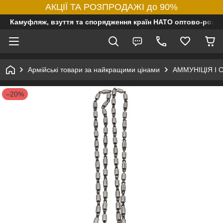
АКЦІЇ ТА РОЗПРОДАЖІ до 90%
Камуфляж, взуття та спорядження країн НАТО оптово-роздр
Армійські товари за найкращими цінами
АММУНІЦІЯ І
–20%