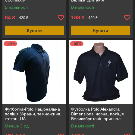
CoolMax®
Велика Британія
В наявності
В наявності
84
168
₴
₴
420 ₴
420 ₴
Купити
Купити
–59%
–50%
Футболка-Polo Національна
Футболка Polo Alexandra
поліція України, темно-синя,
Dimensions, чорна, поліція
коттон, UA
Великобританії, оригінал
Менше 3 од.
В наявності