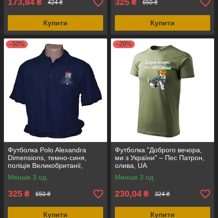
173,84
325
₴
₴
424 ₴
650 ₴
Купити
Купити
–50%
–29%
Футболка Polo Alexandra
Футболка "Доброго вечора,
Dimensions, темно-синя,
ми з України" – Пес Патрон,
поліція Великобританії,
олива, UA
оригінал
Менше 3 од.
Менше 3 од.
325
230,04
₴
₴
650 ₴
324 ₴
Купити
Купити