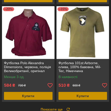
–20%
–15%
Футболка Polo Alexandra
Футболка 101st Airborne,
Dimensions, червона, поліція
олива, 100% бавовна, Mil-
Великобританії, оригінал
Tec, Німеччина
Менше 3 од.
В наявності
584
510
₴
₴
730 ₴
600 ₴
Купити
Купити
Показати ще