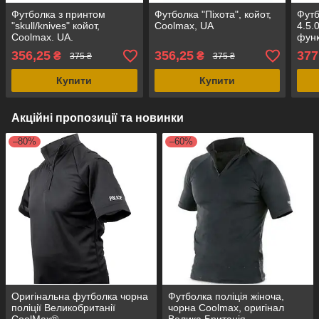
Футболка з принтом
Футболка "Піхота", койот,
Футб
"skull/knives" койот,
Coolmax, UA
4.5.
Coolmax. UA.
функ
356,25
356,25
377
₴
₴
375 ₴
375 ₴
Купити
Купити
Акційні пропозиції та новинки
–80%
–60%
Оригінальна футболка чорна
Футболка поліція жіноча,
поліції Великобританії
чорна Coolmax, оригінал