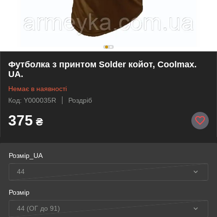
Футболка з принтом Solder койот, Coolmax.
UA.
Немає в наявності
Код: Y000035R
Роздріб
375
₴
Розмір_UA
44
Розмір
44 (ОГ до 91)