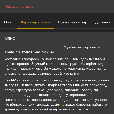
Немає в наявності
Опис
Характеристики
Відгуки про товар
Доставка
Опис
Футболка з принтом
«Soldier» койот Coolmax UA
Футболка з професійно нанесеним принтом, досить стійким
під час прання. Зручний крій не сковує рухів. Матеріал чудово
«дихає», завдяки чому Ви можете почуватися комфортно та
впевнено, що дуже важливо, особливо влітку.
Cool-Max технологія, розроблена для дисперсії вологи, даючи
змогу вашій шкірі дихати, зберігає тепло взимку та прохолоду
влітку, структура волокон дає змогу відводити вологу від
поверхні тіла доволі швидко, й одразу переносити її на
зовнішню поверхню тканини для подальшого випаровування.
Не вбирає запахи, висихає удвічі
шв
идше бавовни, набагато
краще «дихає», має антибактеріальні властивості.