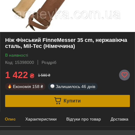
Ніж Фінський FinneMesser 35 cm, нержавіюча
сталь, Mil-Tec (Німеччина)
В наявності
Код: 15398000
Роздріб
1 422
₴
1 580 ₴
Економія
158 ₴
Залишилось
46 днів
Купити
Опис
Характеристики
Відгуки про товар
Доставка