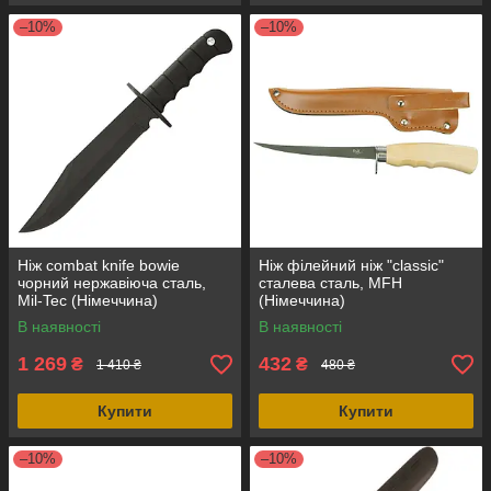
–10%
–10%
Ніж combat knife bowie
Ніж філейний ніж "classic"
чорний нержавіюча сталь,
сталева сталь, MFH
Mil-Tec (Німеччина)
(Німеччина)
В наявності
В наявності
1 269
432
₴
₴
1 410 ₴
480 ₴
Купити
Купити
–10%
–10%