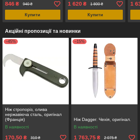
846
1 620
1 6
₴
₴
940 ₴
1 800 ₴
Купити
Купити
Акційні пропозиції та новинки
–45%
–15%
Ніж стропоріз, олива
нержавіюча сталь, оригінал
(Франція)
Ніж Dagger. Чехія, оригінал.
В наявності
В наявності
170,50
1 763,75
₴
₴
310 ₴
2 075 ₴