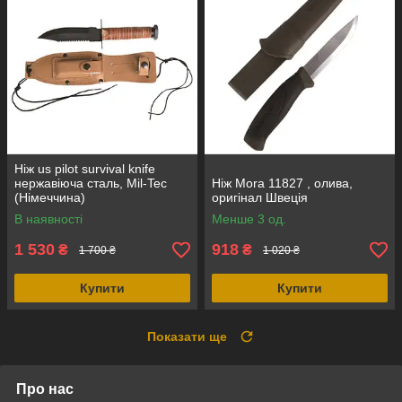
Ніж us pilot survival knife
нержавіюча сталь, Mil-Tec
Ніж Mora 11827 , олива,
(Німеччина)
оригінал Швеція
В наявності
Менше 3 од.
1 530
918
₴
₴
1 700 ₴
1 020 ₴
Купити
Купити
Показати ще
Про нас