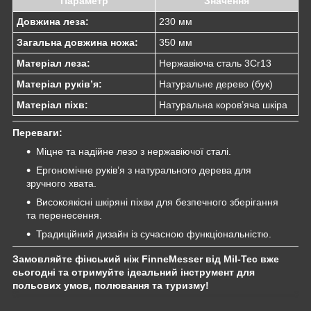
Параметр
Значення
Довжина леза:
230 мм
Загальна довжина ножа:
350 мм
Матеріал леза:
Нержавіюча сталь 3Cr13
Матеріал руків’я:
Натуральне дерево (бук)
Матеріал піхв:
Натуральна коров’яча шкіра
Переваги:
Міцне та надійне лезо з нержавіючої сталі.
Ергономічне руків’я з натурального дерева для
зручного хвата.
Високоякісні шкіряні піхви для безпечного зберігання
та перенесення.
Традиційний дизайн із сучасною функціональністю.
Замовляйте фінський ніж FinneMesser від Mil-Tec вже
сьогодні та отримуйте ідеальний інструмент для
польових умов, полювання та туризму!