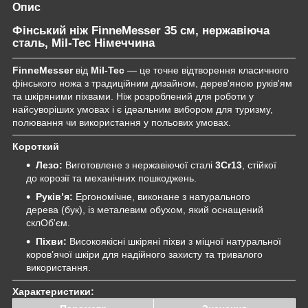
Опис
Фінський ніж FinneMesser 35 см, нержавіюча
сталь, Mil-Tec Німеччина
FinneMesser
від
Mil-Tec
— це точне відтворення класичного
фінського ножа з традиційним дизайном, дерев'яною руків'ям
та шкіряними піхвами. Ніж розроблений для роботи у
найсуворіших умовах і є ідеальним вибором для туризму,
полювання чи використання у польових умовах.
Короткий
Лезо:
Виготовлене з нержавіючої сталі
3Cr13
, стійкої
до корозії та механічних пошкоджень.
Руків’я:
Ергономічне, виконане з натурального
дерева (бук), із металевим обухом, який оснащений
склОб'єм.
Піхви:
Високоякісні шкіряні піхви з міцної натуральної
коров’ячої шкіри для надійного захисту та тривалого
використання.
Характеристики: