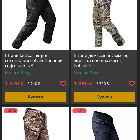
Штани tactical, вітро/
Штани демісезонні/зимові,
вологостійкі softshell чорний
вітро- та вологозахисні,
софтшелл UA
Softshell
Менше 3 од.
Менше 3 од.
1 370
1 395
₴
₴
2 740 ₴
2 790 ₴
Купити
Купити
–50%
–50%