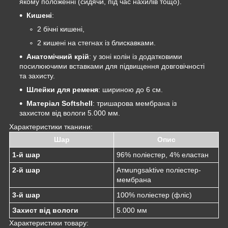
якому положенні (сидячи, під час нахилів тощо).
Кишені
:
2 бічні кишені,
2 кишені на стегнах із блискавками.
Анатомічний крій
: у зоні колін із додатковими
посилюючими вставками для підвищення довговічності
та захисту.
Шлейки для ременя
: шириною до 6 см.
Матеріал Softshell
: тришарова мембрана із
захистом від вологи 5.000 мм.
Характеристики тканини:
Шар
Опис
1-й шар
96% поліестер, 4% еластан
2-й шар
Атмungsaktive поліестер-
мембрана
3-й шар
100% поліестер (фліс)
Захист від вологи
5.000 мм
Характеристики товару: