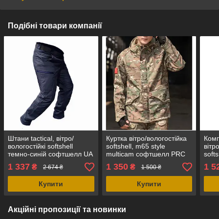
Подібні товари компанії
Штани tactical, вітро/
Куртка вітро/вологостійка
Комп
вологостійкі softshell
softshell, m65 style
вітр
темно-синій софтшелл UA
multicam софтшелл PRC
soft
соф
1 337
1 350
1 5
₴
₴
2 674 ₴
1 500 ₴
Купити
Купити
Акційні пропозиції та новинки