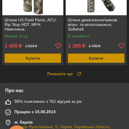
Штани US Field Pants, ACU,
Штани демісезонні/зимові,
Rip Stop HDT. MFH,
вітро- та вологозахисні,
Німеччина.
Softshell
Менше 3 од.
В наявності
1 455
1 395
₴
₴
2 910 ₴
2 790 ₴
Купити
Купити
Показати ще
Про нас
98% позитивних з 762 відгуків за рік
Працює з 15.06.2014
м. Харків
вулиця Ярославська, 5, Харків, Харківська область,