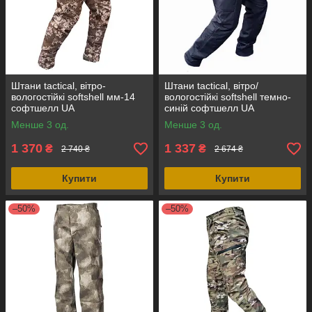
Штани tactical, вітро-
Штани tactical, вітро/
вологостійкі softshell мм-14
вологостійкі softshell темно-
софтшелл UA
синій софтшелл UA
Менше 3 од.
Менше 3 од.
1 370
1 337
₴
₴
2 740 ₴
2 674 ₴
Купити
Купити
–50%
–50%