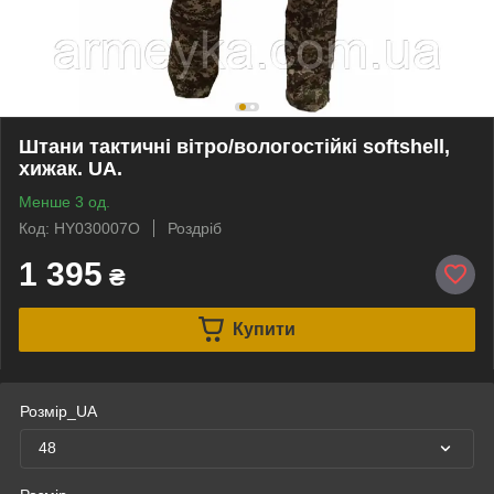
Штани тактичні вітро/вологостійкі softshell,
хижак. UA.
Менше 3 од.
Код: HY030007O
Роздріб
1 395
₴
Купити
Розмір_UA
48