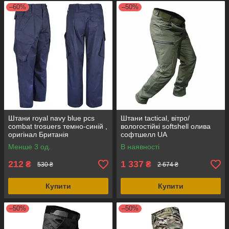
–60%
–50%
Штани royal navy blue pcs
Штани tactical, вітро/
combat trosuers темно-синій ,
вологостійкі softshell олива
оригінал Британія
софтшелл UA
Менше 3 од.
В наявності
212
1 337
₴
₴
530 ₴
2 674 ₴
Купити
Купити
–50%
–50%