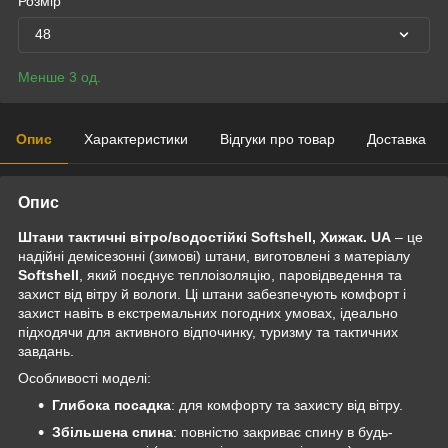
Розмір
48
Менше 3 од.
Опис
Характеристики
Відгуки про товар
Доставка
Опис
Штани тактичні вітро/водостійкі Softshell, Хижак. UA
– це
надійні демісезонні (зимові) штани, виготовлені з матеріалу
Softshell
, який поєднує теплоізоляцію, паровідведення та
захист від вітру й вологи. Ці штани забезпечують комфорт і
захист навіть в екстремальних погодних умовах, ідеально
підходячи для активного відпочинку, туризму та тактичних
завдань.
Особливості моделі:
Глибока посадка
: для комфорту та захисту від вітру.
Збільшена спина
: повністю закриває спину в будь-