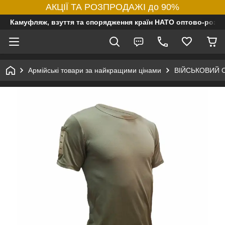
АКЦІЇ ТА РОЗПРОДАЖІ до 90%
Камуфляж, взуття та спорядження країн НАТО оптово-роздр
Армійські товари за найкращими цінами
ВІЙСЬКОВИЙ 