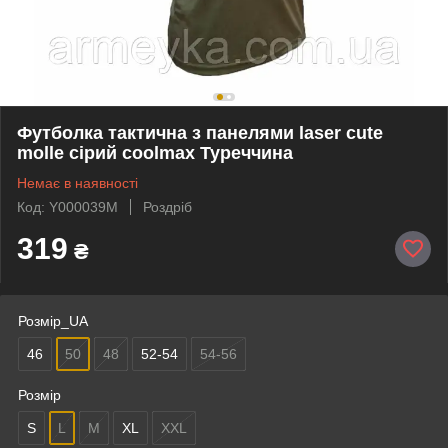
Футболка тактична з панелями laser cute
molle сірий coolmax Туреччина
Немає в наявності
Код: Y000039M
Роздріб
319
₴
Розмір_UA
46
50
48
52-54
54-56
Розмір
S
L
M
XL
XXL