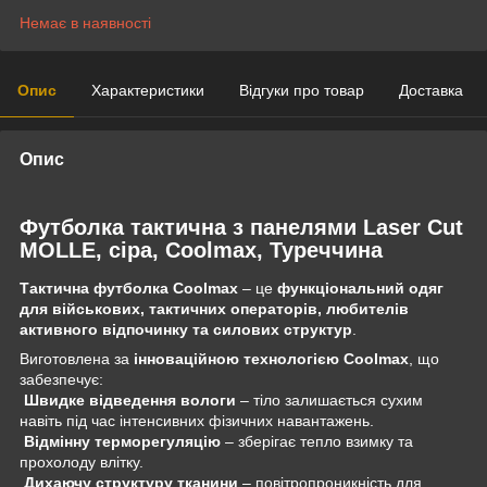
Немає в наявності
Опис
Характеристики
Відгуки про товар
Доставка
Опис
Футболка тактична з панелями Laser Cut
MOLLE, сіра, Coolmax, Туреччина
Тактична футболка Coolmax
– це
функціональний одяг
для військових, тактичних операторів, любителів
активного відпочинку та силових структур
.
Виготовлена за
інноваційною технологією Coolmax
, що
забезпечує:
Швидке відведення вологи
– тіло залишається сухим
навіть під час інтенсивних фізичних навантажень.
Відмінну терморегуляцію
– зберігає тепло взимку та
прохолоду влітку.
Дихаючу структуру тканини
– повітропроникність для