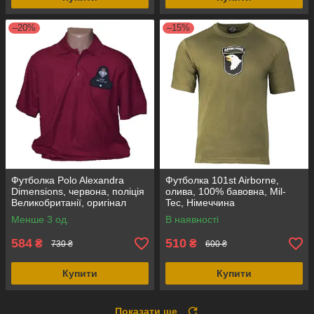
–20%
–15%
Футболка Polo Alexandra
Футболка 101st Airborne,
Dimensions, червона, поліція
олива, 100% бавовна, Mil-
Великобританії, оригінал
Tec, Німеччина
Менше 3 од.
В наявності
584
510
₴
₴
730 ₴
600 ₴
Купити
Купити
Показати ще