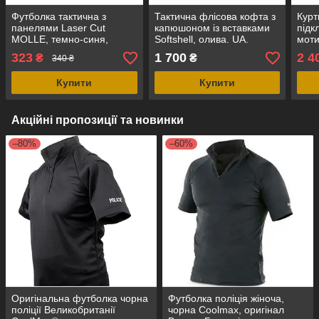
Футболка тактична з
Тактична флісова кофта з
Курт
панелями Laser Cut
капюшоном із вставками
підк
MOLLE, темно-синя,
Softshell, олива. UA.
моти
пеньє/стрейч-котон, UA
софт
323
1 700
2 4
₴
₴
340 ₴
Укра
Купити
Купити
Акційні пропозиції та новинки
–80%
–60%
Оригінальна футболка чорна
Футболка поліція жіноча,
поліції Великобританії
чорна Coolmax, оригінал