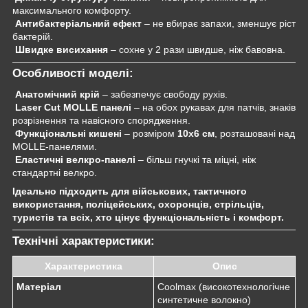
максимального комфорту.
Антибактеріальний ефект
– не вбирає запахи, зменшує ріст
бактерій.
Швидке висихання
– сохне у 2 рази швидше, ніж бавовна.
Особливості моделі:
Анатомічний крій
– забезпечує свободу рухів.
Laser Cut MOLLE панелі
– на обох рукавах для патчів, знаків
розрізнення та навісного спорядження.
Функціональні кишені
– розміром
10x6 см
, розташовані над
MOLLE-панелями.
Еластичні велкро-панелі
– більш гнучкі та міцні, ніж
стандартні велкро.
Ідеально підходить для військових, тактичного
використання, поліцейських, охоронців, стрільців,
туристів та всіх, хто цінує функціональність і комфорт.
Технічні характеристики:
Характеристика
Опис
Матеріал
Coolmax (високотехнологічне
синтетичне волокно)