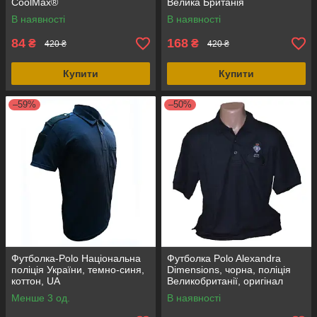
CoolMax®
Велика Британія
В наявності
В наявності
84
168
₴
₴
420 ₴
420 ₴
Купити
Купити
–59%
–50%
Футболка-Polo Національна
Футболка Polo Alexandra
поліція України, темно-синя,
Dimensions, чорна, поліція
коттон, UA
Великобританії, оригінал
Менше 3 од.
В наявності