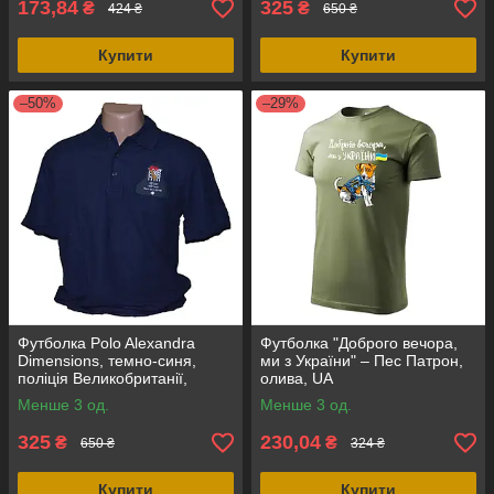
173,84
325
₴
₴
424 ₴
650 ₴
Купити
Купити
–50%
–29%
Футболка Polo Alexandra
Футболка "Доброго вечора,
Dimensions, темно-синя,
ми з України" – Пес Патрон,
поліція Великобританії,
олива, UA
оригінал
Менше 3 од.
Менше 3 од.
325
230,04
₴
₴
650 ₴
324 ₴
Купити
Купити