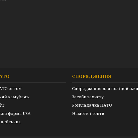
АТО
СПОРЯДЖЕННЯ
АТО оптом
Спорядження для поліцейськ
ький камуфляж
Засоби захисту
hr
Розкладачка НАТО
ьна форма USA
Намети і тенти
іцейських