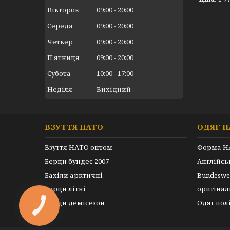
Вівторок
09:00
20:00
Середа
09:00
20:00
Четвер
09:00
20:00
Пʼятниця
09:00
20:00
Субота
10:00
17:00
Неділя
Вихідний
ВЗУТТЯ НАТО
ОДЯГ Н
Взуття НАТО оптом
Форма Н
Берци бундес 2007
Англійс
Бахіли арктичні
Bundeswe
Берци літні
оригінал
Берци демісезон
Одяг пол
КНОПКА
ЗВ'ЯЗКУ