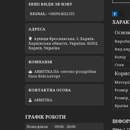
ІНШІ ВИДИ ЗВ'ЯЗКУ
SIGNAL
+380954021333
ХАРАК
Основ
вулиця Ярославська, 5, Харків,
Виробн
Харківська область, Україна, 61052,
Харків, Україна
Вид ви
Колір
Стан
ARMEYKA.UA- оптово-роздрібна
Корис
база-Військторг
Матері
Розмір
Розмір
ARMEYKA
Країна
ГРАФІК РОБОТИ
ІНФОР
Понеділок
09:00
20:00
Ціна:
1 77