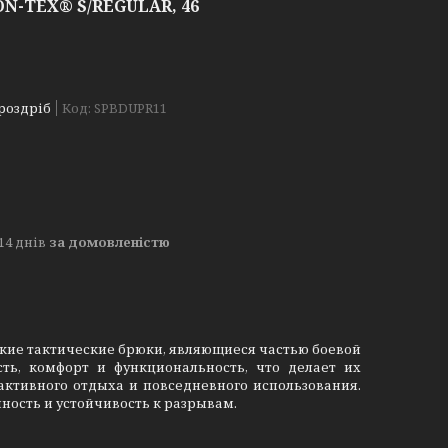
N-TEX® S/REGULAR, 46
 роздріб
Код:
SPBDUPR11
14 днів
за домовленістю
ские тактические брюки, являющиеся частью боевой
ть, комфорт и функциональность, что делает их
ктивного отдыха и повседневного использования.
ность и устойчивость к разрывам.