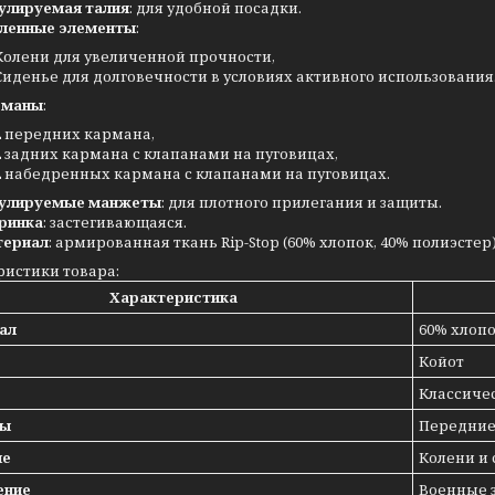
улируемая талия
: для удобной посадки.
ленные элементы
:
Колени для увеличенной прочности,
Сиденье для долговечности в условиях активного использования
рманы
:
2 передних кармана,
2 задних кармана с клапанами на пуговицах,
2 набедренных кармана с клапанами на пуговицах.
улируемые манжеты
: для плотного прилегания и защиты.
ринка
: застегивающаяся.
териал
: армированная ткань Rip-Stop (60% хлопок, 40% полиэсте
ристики товара:
Характеристика
ал
60% хлопо
Койот
Классиче
ны
Передние
ие
Колени и
ение
Военные з