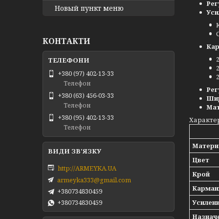
Рег
Новый пункт меню
Уси
КОНТАКТИ
Ка
+380 (97) 402-13-33
Телефон
Рег
+380 (63) 456-03-33
Ши
Телефон
Ма
+380 (95) 402-13-33
Характе
Телефон
Матери
Цвет
http://ARMEYKA.UA
Крой
armeyka333@gmail.com
Карма
+380734830459
Усилен
+380734830459
Назнач