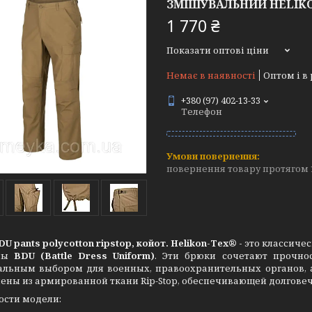
ЗМІШУВАЛЬНИЙ HELIKO
1 770 ₴
Показати оптові ціни
Немає в наявності
Оптом і в
+380 (97) 402-13-33
Телефон
повернення товару протягом 
U pants polycotton ripstop, койот. Helikon-Tex® -
это классиче
мы
BDU (Battle Dress Uniform)
. Эти брюки сочетают прочнос
альным выбором для военных, правоохранительных органов, а
ены из армированной ткани Rip-Stop, обеспечивающей долговеч
ости модели: