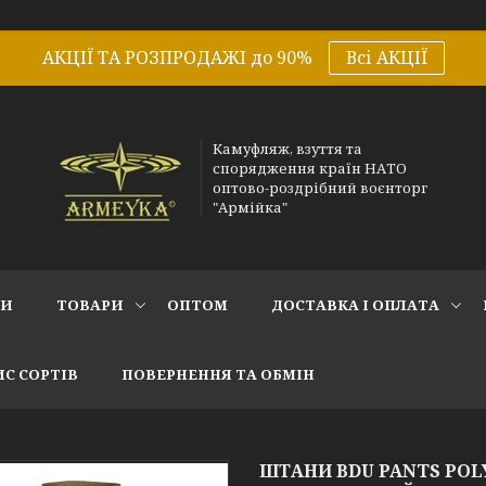
АКЦІЇ ТА РОЗПРОДАЖІ до 90%
Всі АКЦІЇ
Камуфляж, взуття та
спорядження країн НАТО
оптово-роздрібний воєнторг
"Армійка"
СИ
ТОВАРИ
ОПТОМ
ДОСТАВКА І ОПЛАТА
С СОРТІВ
ПОВЕРНЕННЯ ТА ОБМІН
ШТАНИ BDU PANTS POL