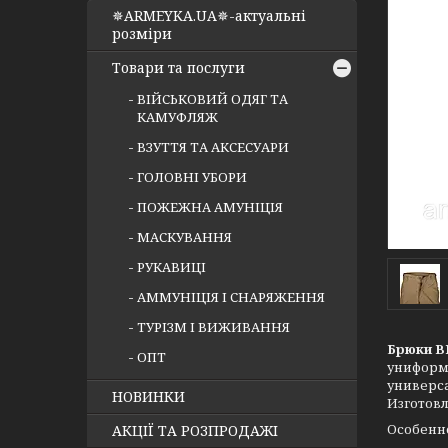
✵ARMEYKA.UA✵-актуальні
розміри
Товари та послуги
ВІЙСЬКОВИЙ ОДЯГ ТА
КАМУФЛЯЖ
ВЗУТТЯ ТА АКСЕСУАРИ
ГОЛОВНІ УБОРИ
ПОЖЕЖНА АМУНІЦІЯ
МАСКУВАННЯ
РУКАВИЦІ
АММУНІЦІЯ І СНАРЯЖЕННЯ
ТУРІЗМ І ВИЖИВАННЯ
Брюки BD
ОПТ
унифор
универс
НОВИНКИ
Изготовл
Особенн
АКЦІЇ ТА РОЗПРОДАЖІ