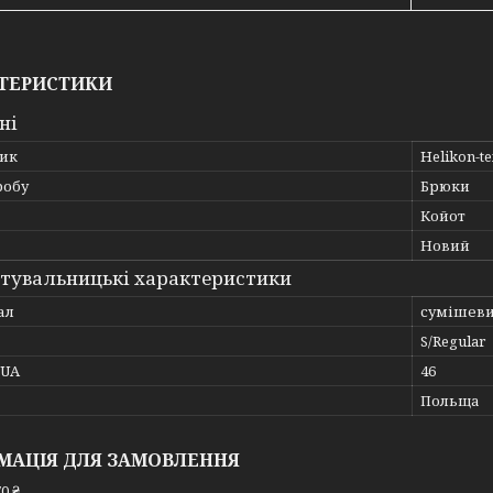
ТЕРИСТИКИ
ні
ик
Helikon-t
робу
Брюки
Койот
Новий
тувальницькі характеристики
ал
сумішев
S/Regular
_UA
46
Польща
МАЦІЯ ДЛЯ ЗАМОВЛЕННЯ
0 ₴