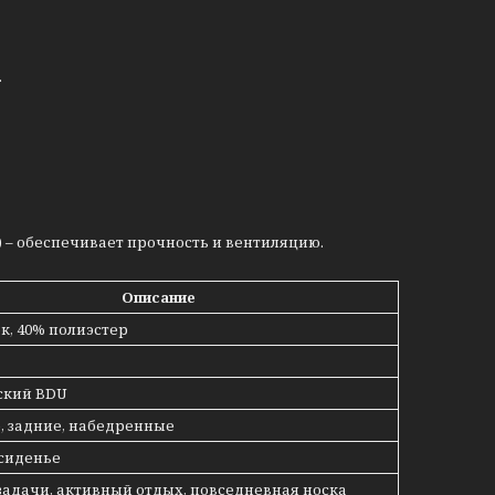
.
р) – обеспечивает прочность и вентиляцию.
Описание
к, 40% полиэстер
ский BDU
, задние, набедренные
 сиденье
адачи, активный отдых, повседневная носка