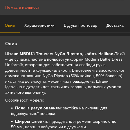
Немає в наявності
Опис
Характеристики
Відгуки про товар
Доставка
Опис
Штани MBDU® Trousers NyCo Ripstop, койот. Helikon-Tex®
– це сучасна частина польової уніформи Modern Battle Dress
Uniform®, створена для забезпечення свободи рухів,
довговічності та функціональності. Виготовлені з високоякісної
армованої тканини NyCo Ripstop (50% нейлон, 50% бавовна),
яка стійка до зносу та механічних пошкоджень. Штани
ідеально підходять для тактичних завдань, польових умов та
активного відпочинку.
Особливості моделі:
Пояс із регулюванням
: застібка на липучці для
індивідуальної посадки.
Широкі шлейки
: підходять для ременя шириною до
50 мм, навіть із кобурою чи підсумками.