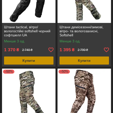
Штани tactical, вітро/
Штани демісезонні/зимові,
вологостійкі softshell чорний
вітро- та вологозахисні,
софтшелл UA
Softshell
Менше 3 од.
Менше 3 од.
1 370
1 395
₴
₴
2 740 ₴
2 790 ₴
Купити
Купити
–50%
–50%