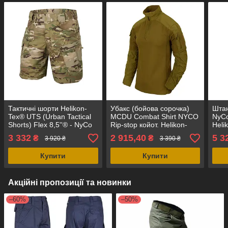
Тактичні шорти Helikon-
Убакс (бойова сорочка)
Шта
Tex® UTS (Urban Tactical
MCDU Combat Shirt NYCO
NyCo
Shorts) Flex 8,5''® - NyCo
Rip-stop койот. Helikon-
Heli
Ripstop, Multicam
Tex®
3 332
2 915,40
5 3
₴
₴
3 920 ₴
3 390 ₴
Купити
Купити
Акційні пропозиції та новинки
–60%
–50%