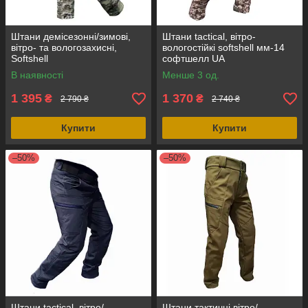
Штани демісезонні/зимові,
Штани tactical, вітро-
вітро- та вологозахисні,
вологостійкі softshell мм-14
Softshell
софтшелл UA
В наявності
Менше 3 од.
1 395
1 370
₴
₴
2 790 ₴
2 740 ₴
Купити
Купити
–50%
–50%
Штани tactical, вітро/
Штани тактичні вітро/