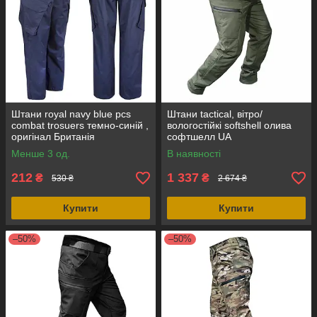
Штани royal navy blue pcs
Штани tactical, вітро/
combat trosuers темно-синій ,
вологостійкі softshell олива
оригінал Британія
софтшелл UA
Менше 3 од.
В наявності
212
1 337
₴
₴
530 ₴
2 674 ₴
Купити
Купити
–50%
–50%