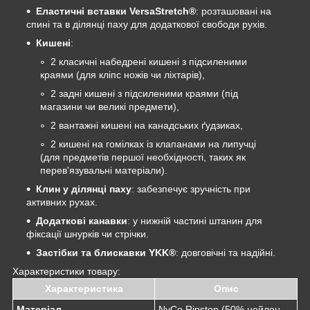
Еластичні вставки VersaStretch®
: розташовані на
спині та в ділянці паху для додаткової свободи рухів.
Кишені
:
2 класичні набедрені кишені з підсиленими
краями (для кліпс ножів чи ліхтарів),
2 задні кишені з підсиленими краями (під
магазини чи великі предмети),
2 вантажні кишені на канадських ґудзиках,
2 кишені на гомілках із клапанами на липучці
(для предметів першої необхідності, таких як
перев'язувальні матеріали).
Клин у ділянці паху
: забезпечує зручність при
активних рухах.
Додаткові канавки
: у нижній частині штанин для
фіксації шнурків чи стрічки.
Застібки та блискавки YKK®
: довговічні та надійні.
Характеристики товару:
Характеристика
Опис
Матеріал
NyCo Ripstop (50% нейлон,