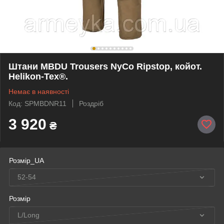
Штани MBDU Trousers NyCo Ripstop, койот.
Helikon-Tex®.
Немає в наявності
Код: SPMBDNR11
Роздріб
3 920
₴
Розмір_UA
52-54
Розмір
L/Long