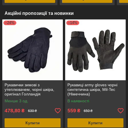
Акційні пропозиції та новинки
–24%
–14%
Рукавички зимові з
Рукавиці army gloves чорні
утеплювачем, чорні шкіра,
синтетична шкіра, Mil-Tec
оригінал Голландія
(Німеччина)
Менше 3 од.
В наявності
478,80
559
₴
₴
630 ₴
650 ₴
Купити
Купити