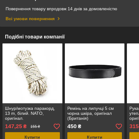
Повернення товару впродовж 14 днів за домовленістю
Всі умови повернення
Подібні товари компанії
Шнур/мотузка паракорд,
Ремінь на липучці 5 см
Рука
13 m, білий. NATO,
чорна шкіра, оригінал
утеп
оригінал.
(Британія)
ориг
147,25
450
315
₴
₴
155 ₴
Купити
Купити