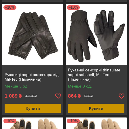
–10%
–10%
Рукавиці сенсорні thinsulate
Рукавиці чорні шкіра+арамід,
чорні softshell, Mil-Tec
Mil-Tec (Німеччина)
(Німеччина)
Менше 3 од.
Менше 3 од.
1 089
864
₴
₴
1 210 ₴
960 ₴
Купити
Купити
–10%
–10%