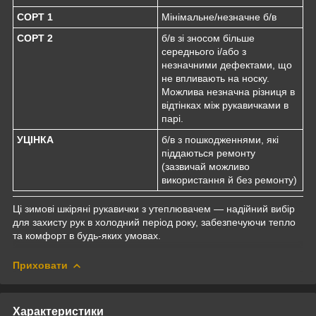
СОРТ 1
Мінімальне/незначне б/в
СОРТ 2
б/в зі зносом більше
середнього і/або з
незначними дефектами, що
не впливають на носку.
Можлива незначна різниця в
відтінках між рукавичками в
парі.
УЦІНКА
б/в з пошкодженнями, які
піддаються ремонту
(зазвичай можливо
використання й без ремонту)
Ці зимові шкіряні рукавички з утеплювачем — надійний вибір
для захисту рук в холодний період року, забезпечуючи тепло
та комфорт в будь-яких умовах.
Приховати
Характеристики