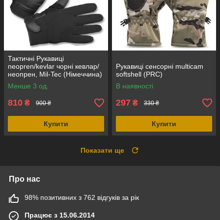
Тактичні Рукавиці
neopren/kevlar чорні кевлар/
Рукавиці сенсорні multicam
неопрен, Mil-Tec (Німеччина)
softshell (PRC)
Менше 3 од.
В наявності
810
297
₴
₴
900 ₴
330 ₴
Купити
Купити
Показати ще
Про нас
98% позитивних з 762 відгуків за рік
Працює з 15.06.2014