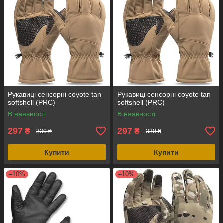
Рукавиці сенсорні coyote tan
Рукавиці сенсорні coyote tan
softshell (PRC)
softshell (PRC)
В наявності
В наявності
297
297
₴
₴
330 ₴
330 ₴
Купити
Купити
–10%
–10%