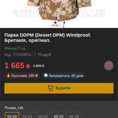
Парка DDPM (Desert DPM) Windproof.
Британія, оригінал.
Менше 3 од.
Код: 772328011
Роздріб
1 665
₴
1 850 ₴
Економія
185 ₴
Залишилось
46 днів
Купити
Розмір_UA
56-58
52-54
60-62
48-50
46-48