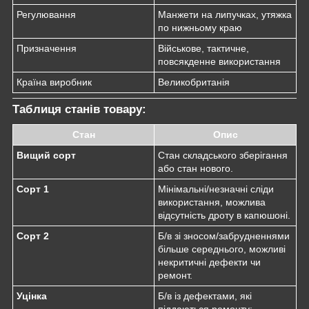
Регулювання
Манжети на липучках, утяжка
по нижньому краю
Призначення
Військове, тактичне,
повсякденне використання
Країна виробник
Великобританія
Таблиця станів товару:
Стан
Опис
Вищий сорт
Стан складського зберігання
або стан нового.
Сорт 1
Мінімальні/незначні сліди
використання, можлива
відсутність дроту в капюшоні.
Сорт 2
Б/в зі зносом/забрудненнями
більше середнього, можливі
некритичні дефекти чи
ремонт.
Уцінка
Б/в із дефектами, які