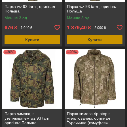
Парка wz.93 tarn , оригінал
Парка wz.93 tarn , оригінал
Польща
Польща
Менше 3 од.
Менше 3 од.
676
1 379,40
₴
₴
1 040 ₴
2 090 ₴
Купити
Купити
–30%
–20%
Парка зимова, з
Парка зимова rip-stop з
утеплювачем wz.93 tarn
утеплювачем, оригінал
оригінал Польща
Туреччина (камуфляж