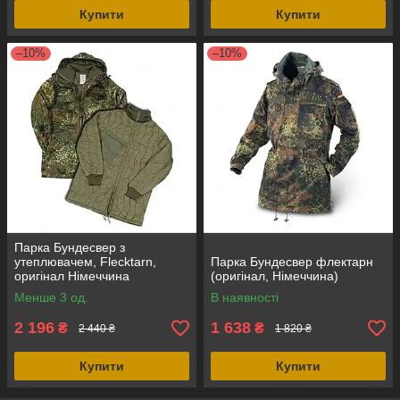
Купити
Купити
–10%
–10%
Парка Бундесвер з
утеплювачем, Flecktarn,
Парка Бундесвер флектарн
оригінал Німеччина
(оригінал, Німеччина)
Менше 3 од.
В наявності
2 196
1 638
₴
₴
2 440 ₴
1 820 ₴
Купити
Купити