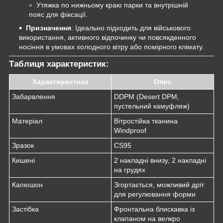
Утяжка по нижньому краю парки та внутрішній
пояс для фіксації.
Призначення
: Ідеально підходить для військового
використання, активного відпочинку чи повсякденного
носіння в умовах холодного вітру або помірного клімату.
Таблиця характеристик:
Характеристика
Опис
Забарвлення
DDPM (Desert DPM,
пустельний камуфляж)
Матеріал
Вітростійка тканина
Windproof
Зразок
CS95
Кишені
2 накладні внизу, 2 накладні
на грудях
Капюшон
Згортається, можливий дріт
для регулювання форми
Застібка
Фронтальна блискавка із
клапаном на велкро