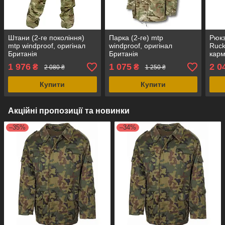
Штани (2-ге покоління)
Парка (2-ге) mtp
Рюкз
mtp windproof, оригінал
windproof, оригінал
Ruck
Британія
Британія
кар
ориг
1 976
1 075
2 0
₴
₴
2 080 ₴
1 250 ₴
Купити
Купити
Акційні пропозиції та новинки
–35%
–34%