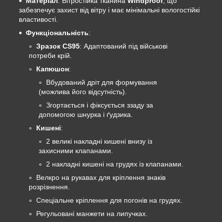
Матеріал
: Вітростійка тканина
Windproof
, що
забезпечує захист від вітру і має мінімальні вологостійкі
властивості.
Функціональність
:
Зразок CS95
: Адаптований під військові
потреби крій.
Капюшон
:
Вбудований дріт для формування
(можлива його відсутність).
Згортається і фіксується ззаду за
допомогою шнурка і ґудзика.
Кишені
:
2 великі накладні кишені внизу із
захисними клапанами.
2 накладні кишені на грудях із клапанами.
Велкро на рукавах для кріплення знаків
розрізнення.
Спеціальне кріплення для погонів на грудях.
Регульовані манжети на липучках.