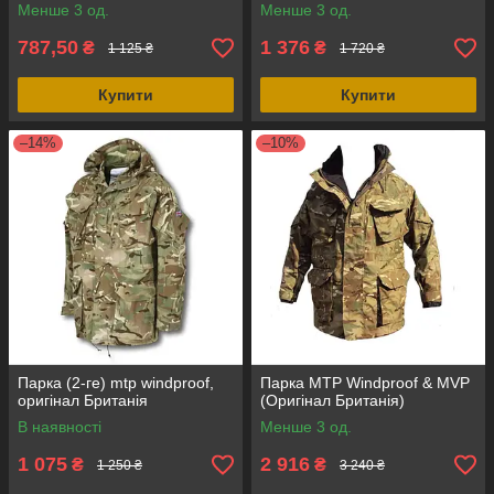
M2021)
Менше 3 од.
Менше 3 од.
787,50
1 376
₴
₴
1 125 ₴
1 720 ₴
Купити
Купити
–14%
–10%
Парка (2-ге) mtp windproof,
Парка MTP Windproof & MVP
оригінал Британія
(Оригінал Британія)
В наявності
Менше 3 од.
1 075
2 916
₴
₴
1 250 ₴
3 240 ₴