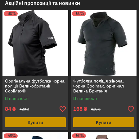
Акційні пропозиції та новинки
–80%
–60%
Оригінальна футболка чорна
Футболка поліція жіноча,
поліції Великобританії
чорна Coolmax, оригінал
CoolMax®
Велика Британія
В наявності
В наявності
84
168
₴
₴
420 ₴
420 ₴
Купити
Купити
–59%
–50%