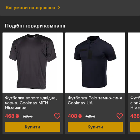
Всі умови повернення
Подібні товари компанії
Футболка вологовідвідна,
Футболка Polo темно-синя
Футб
чорна, Coolmax MFH
Coolmax UA
сіри
Німеччина
Німе
468
408
468
₴
₴
520 ₴
425 ₴
Купити
Купити