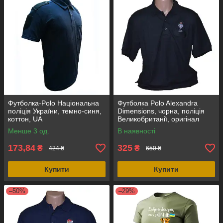
Футболка-Polo Національна
Футболка Polo Alexandra
поліція України, темно-синя,
Dimensions, чорна, поліція
коттон, UA
Великобританії, оригінал
Менше 3 од.
В наявності
173,84
325
₴
₴
424 ₴
650 ₴
Купити
Купити
–50%
–29%