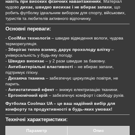
навіть при високих фізичних навантаженнях
. Матеріал
чудово
дихає, швидко висихає і не вбирає запахи
, що
робить футболку ідеальним вибором для спорту, військових,
туристів та любителів активного відпочинку.
Основні переваги:
-
CoolMax технологія
– швидке відведення вологи, чудова
терморегуляція.
-
Зберігає тепло взимку, дарує прохолоду влітку
–
універсальність у будь-яку погоду.
-
Швидко висихає
– у 2 рази швидше за бавовну.
-
Антибактеріальні властивості
– не вбирає запахи,
підтримує гігієну.
-
Дихаюча тканина
– забезпечує циркуляцію повітря, не
парить.
-
Антистатичний ефект
– знижує електризацію тканини.
-
Ергономічний крій
– забезпечує комфорт і свободу рухів.
Футболка Coolmax UA – це ваш надійний вибір для
комфорту та продуктивності в будь-яких умовах!
Технічні характеристики:
Параметр
Опис