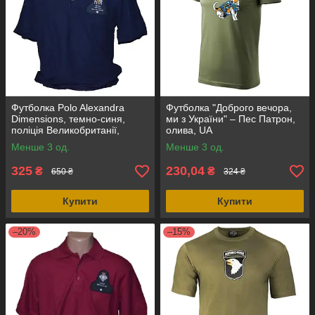
Футболка Polo Alexandra
Футболка "Доброго вечора,
Dimensions, темно-синя,
ми з України" – Пес Патрон,
поліція Великобританії,
олива, UA
оригінал
Менше 3 од.
Менше 3 од.
325
230,04
₴
₴
650 ₴
324 ₴
Купити
Купити
–20%
–15%