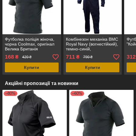
Футболка поліція жіноча,
Комбінезон механіка ВМС
Футб
чорна Coolmax, оригінал
Royal Navy (вогнестійкий),
"Кой
Велика Британія
темно-синій,
Великобританія, оригінал
168
711
312
₴
₴
420 ₴
790 ₴
Купити
Купити
Акційні пропозиції та новинки
–80%
–60%