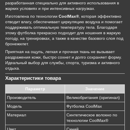
разработанная специально для активного использования в
жарких условиях и при интенсивных нагрузках.
Изготовлена по технологии
CoolMax®
, которая эффективно
отводит влагу, обеспечивает циркуляцию воздуха и помогает
поддерживать оптимальную температуру тела. Благодаря
этому футболка прекрасно подходит для ношения в жаркую
погоду, на тренировках, а также в качестве базового слоя под
бронежилет.
Приятная на ощупь, легкая и прочная ткань не вызывает
раздражения кожи, быстро сохнет и долго сохраняет форму.
Идеальный выбор для службы, спорта, туризма и активного
отдыха.
Характеристики товара
Параметр
Значение
Производитель
Великобритания (оригинал)
Модель
Футболка CoolMax
Материал
Синтетическое волокно по
технологии CoolMax®
Цвет
Синий