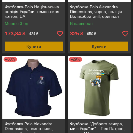
Футболка-Polo Національна
Футболка Polo Alexandra
поліція України, темно-синя,
Dimensions, чорна, поліція
коттон, UA
Великобританії, оригінал
Менше 3 од.
В наявності
173,84
325
₴
₴
424 ₴
650 ₴
Купити
Купити
–50%
–29%
Футболка Polo Alexandra
Футболка "Доброго вечора,
Dimensions, темно-синя,
ми з України" – Пес Патрон,