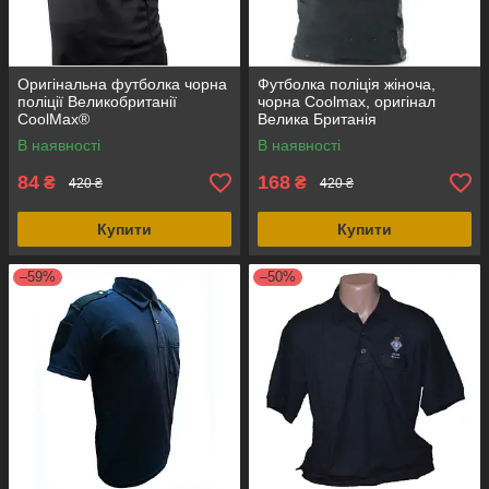
Оригінальна футболка чорна
Футболка поліція жіноча,
поліції Великобританії
чорна Coolmax, оригінал
CoolMax®
Велика Британія
В наявності
В наявності
84
168
₴
₴
420 ₴
420 ₴
Купити
Купити
–59%
–50%