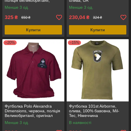
поліція Великобританії,
олива, UA
оригінал
Менше 3 од.
Менше 3 од.
325
230,04
₴
₴
650 ₴
324 ₴
Купити
Купити
–20%
–15%
Футболка Polo Alexandra
Футболка 101st Airborne,
Dimensions, червона, поліція
олива, 100% бавовна, Mil-
Великобританії, оригінал
Tec, Німеччина
Менше 3 од.
В наявності