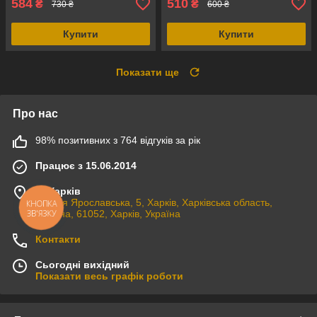
584
510
₴
₴
730 ₴
600 ₴
Купити
Купити
Показати ще
Про нас
98% позитивних з 764 відгуків за рік
Працює з 15.06.2014
м. Харків
вулиця Ярославська, 5, Харків, Харківська область,
КНОПКА
ЗВ'ЯЗКУ
Україна, 61052, Харків, Україна
Контакти
Сьогодні вихідний
Показати весь графік роботи