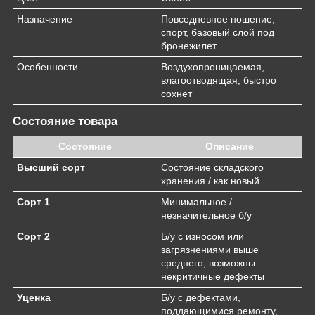
Назначение
Повседневное ношение,
спорт, базовый слой под
бронежилет
Особенности
Воздухопроницаемая,
влагоотводящая, быстро
сохнет
Состояние товара
Состояние
Описание
Высший сорт
Состояние складского
хранения / как новый
Сорт 1
Минимальное /
незначительное б/у
Сорт 2
Б/у с износом или
загрязнениями выше
среднего, возможны
некритичные дефекты
Уценка
Б/у с дефектами,
поддающимися ремонту,