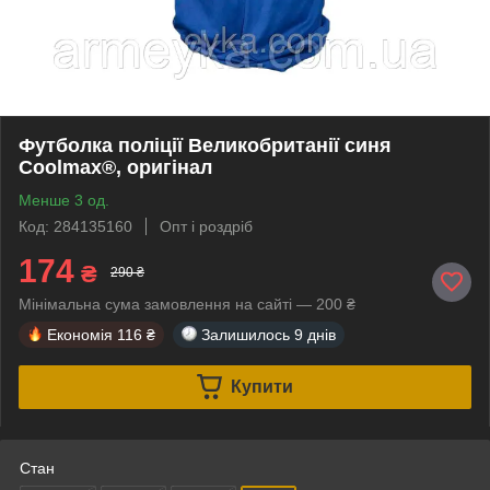
Футболка поліції Великобританії синя
Coolmax®, оригінал
Менше 3 од.
Код: 284135160
Опт і роздріб
174
₴
290 ₴
Мінімальна сума замовлення на сайті — 200 ₴
Економія
116 ₴
Залишилось
9 днів
Купити
Стан