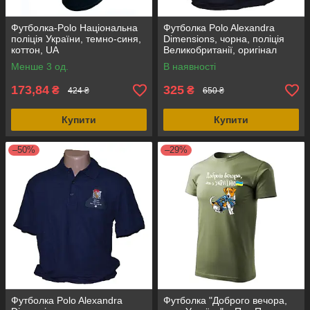
Футболка-Polo Національна
Футболка Polo Alexandra
поліція України, темно-синя,
Dimensions, чорна, поліція
коттон, UA
Великобританії, оригінал
Менше 3 од.
В наявності
173,84
325
₴
₴
424 ₴
650 ₴
Купити
Купити
–50%
–29%
Футболка Polo Alexandra
Футболка "Доброго вечора,