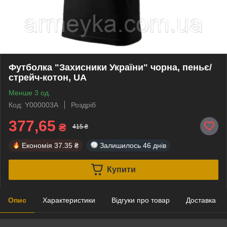
Футболка "Захисники України" чорна, пеньє/
стрейч-котон, UA
Менше 3 од.
Код: Y000003A
Роздріб
377,65
₴
415 ₴
Економія
37.35 ₴
Залишилось
46 днів
Купити
Опис
Характеристики
Відгуки про товар
Доставка