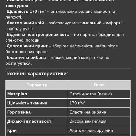
текстурою
.
Щільність 170 г/м²
– оптимальний баланс міцності та
легкості.
Анатомічний крій
– забезпечує максимальний комфорт і
свободу рухів.
Відмінна повітропроникність
– не парить, підходить для
спекотної погоди.
Довговічний принт
– зберігає насиченість навіть після
багаторазових прань.
Еластична рибана
– м’який, міцний комір, який не
розтягується.
Технічні характеристики:
Параметр
Опис
Матеріал
Стрейч-котон (пеньє)
Щільність тканини
170 г/м²
Горловина
Еластична рибана
Дихаючі властивості
Висока вентиляція
Крій
Анатомічний, зручний