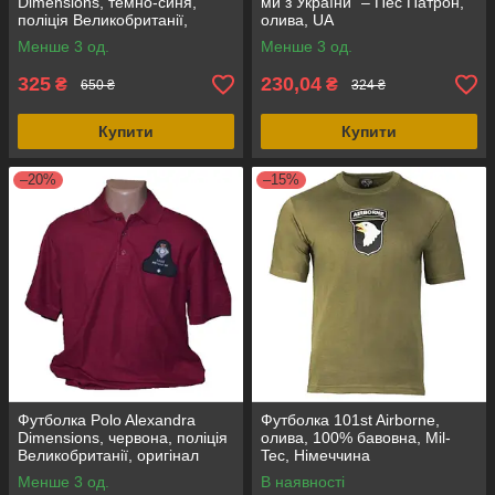
Dimensions, темно-синя,
ми з України" – Пес Патрон,
поліція Великобританії,
олива, UA
оригінал
Менше 3 од.
Менше 3 од.
325
230,04
₴
₴
650 ₴
324 ₴
Купити
Купити
–20%
–15%
Футболка Polo Alexandra
Футболка 101st Airborne,
Dimensions, червона, поліція
олива, 100% бавовна, Mil-
Великобританії, оригінал
Tec, Німеччина
Менше 3 од.
В наявності