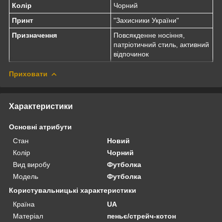
Колір
Чорний
Принт
"Захисники України"
Призначення
Повсякденне носіння,
патріотичний стиль, активний
відпочинок
Приховати
Характеристики
Основні атрибути
Стан
Новий
Колір
Чорний
Вид виробу
Футболка
Модель
Футболка
Користувальницькі характеристики
Країна
UA
Матеріал
пеньє/стрейч-котон