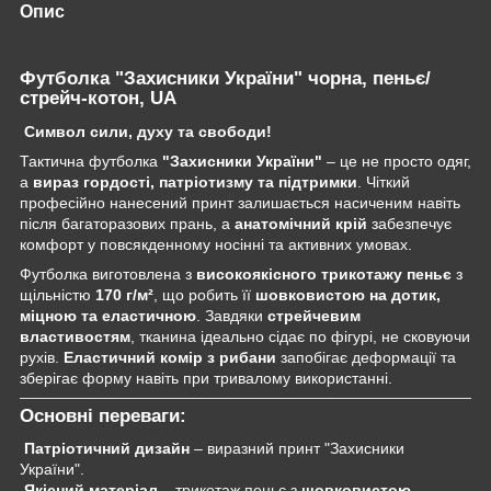
Опис
Футболка "Захисники України" чорна, пеньє/
стрейч-котон, UA
Символ сили, духу та свободи!
Тактична футболка
"Захисники України"
– це не просто одяг,
а
вираз гордості, патріотизму та підтримки
. Чіткий
професійно нанесений принт залишається насиченим навіть
після багаторазових прань, а
анатомічний крій
забезпечує
комфорт у повсякденному носінні та активних умовах.
Футболка виготовлена з
високоякісного трикотажу пеньє
з
щільністю
170 г/м²
, що робить її
шовковистою на дотик,
міцною та еластичною
. Завдяки
стрейчевим
властивостям
, тканина ідеально сідає по фігурі, не сковуючи
рухів.
Еластичний комір з рибани
запобігає деформації та
зберігає форму навіть при тривалому використанні.
Основні переваги:
Патріотичний дизайн
– виразний принт "Захисники
України".
Якісний матеріал
– трикотаж пеньє з
шовковистою