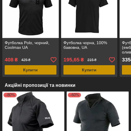
Футболка Polo, чорний,
Футболка чорна, 100%
Футб
Coolmax UA
бавовна, UA
(емб
олив
UA
408
195,65
335
₴
₴
425 ₴
215 ₴
Купити
Купити
Акційні пропозиції та новинки
–80%
–60%