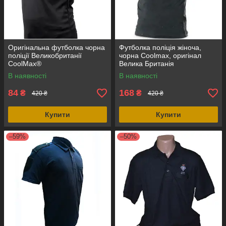
Оригінальна футболка чорна
Футболка поліція жіноча,
поліції Великобританії
чорна Coolmax, оригінал
CoolMax®
Велика Британія
В наявності
В наявності
84
168
₴
₴
420 ₴
420 ₴
Купити
Купити
–59%
–50%