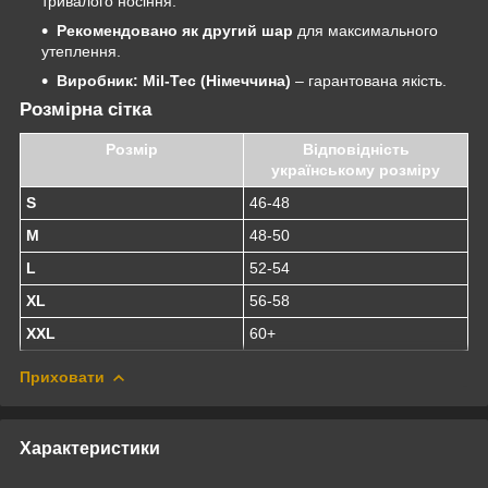
тривалого носіння.
Рекомендовано як другий шар
для максимального
утеплення.
Виробник:
Mil-Tec (Німеччина)
– гарантована якість.
Розмірна сітка
Розмір
Відповідність
українському розміру
S
46-48
M
48-50
L
52-54
XL
56-58
XXL
60+
Приховати
Характеристики