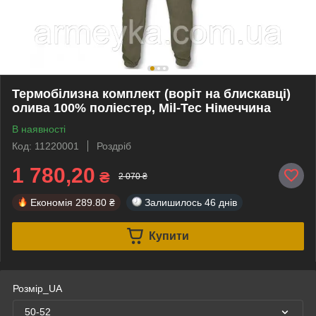
Термобілизна комплект (воріт на блискавці)
олива 100% поліестер, Mil-Tec Німеччина
В наявності
Код: 11220001
Роздріб
1 780,20
₴
2 070 ₴
Економія
289.80 ₴
Залишилось
46 днів
Купити
Розмір_UA
50-52