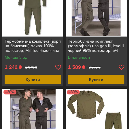
Термобілизна комплект (воріт
Термобілизна комплект
на блискавці) олива 100%
(термофліс) usa gen iii, level ii
поліестер, Mil-Tec Німеччина
чорний 95% поліестер, 5%
спандекс, Mil-Tec Німеччина
Менше 3 од.
В наявності
1 242
1 589
₴
₴
2 070 ₴
2 270 ₴
Купити
Купити
–30%
–30%