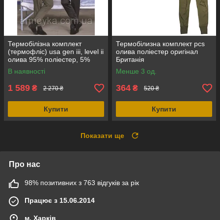
Термобілізна комплект
Термобілизна комплект pcs
(термофліс) usa gen iii, level ii
олива поліестер оригінал
олива 95% поліестер, 5%
Британія
спандекс, Mil-Tec Німеччина
В наявності
Менше 3 од.
1 589
364
₴
₴
2 270 ₴
520 ₴
Купити
Купити
Показати ще
Про нас
98% позитивних з 763 відгуків за рік
Працює з 15.06.2014
м. Харків