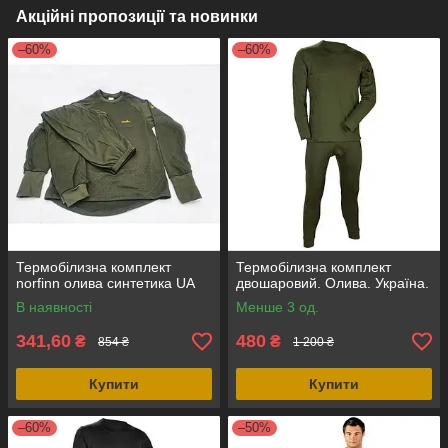
Акційні пропозиції та новинки
–60%
–60%
Термобілизна комплект
Термобілизна комплект
norfinn олива синтетика UA
двошаровий. Олива. Україна.
В наявності
Менше 3 од.
341,60
480
₴
₴
854 ₴
1 200 ₴
Купити
Купити
–60%
–50%