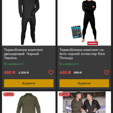
Термобілизна комплект
Термобілизна комплект us-
двошаровий. Чорний.
term чорний поліестер Reis
Україна.
Польща
В наявності
В наявності
480
440
₴
₴
1 200 ₴
880 ₴
Купити
Купити
–40%
–30%