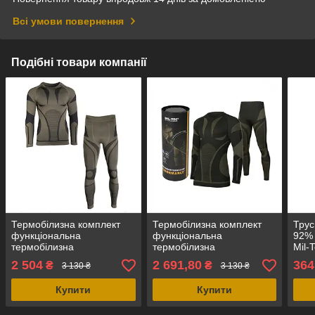
Всі умови повернення
Подібні товари компанії
Термобілизна комплект
Термобілизна комплект
Трус
функціональна
функціональна
92% 
термобілизна
термобілизна
Mil-
'performance' синтетика
'performance' чорний
2 504
2 691,80
364
₴
₴
3 130 ₴
3 130 ₴
олива, Mil-Tec Німеччина
синтетика, Mil-Tec
Німеччина
Купити
Купити