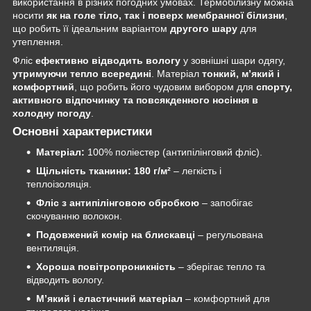
використання в різних погодних умовах. Термобілизну можна
носити
як на голе тіло, так і поверх мембранної білизни
,
що робить її ідеальним варіантом
другого шару
для
утеплення.
Фліс
ефективно відводить вологу
у зовнішні шари одягу,
утримуючи тепло всередині
. Матеріал
тонкий, м’який і
комфортний
, що робить його чудовим вибором для
спорту,
активного відпочинку та повсякденного носіння в
холодну погоду
.
Основні характеристики
Матеріал:
100% поліестер (антипілінговий фліс).
Щільність тканини:
180 г/м²
– легкість і
теплоізоляція.
Фліс з антипілінговою обробкою
– запобігає
скочуванню волокон.
Подовжений комір на блискавці
– регульована
вентиляція.
Хороша повітропроникність
– зберігає тепло та
відводить вологу.
М’який і еластичний матеріал
– комфортний для