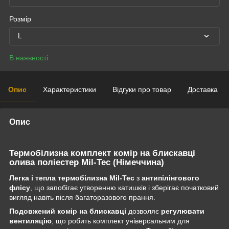
Розмір
L
В наявності
Опис
Характеристики
Відгуки про товар
Доставка
Опис
Термобілизна комплект комір на блискавці
олива поліестер Mil-Tec (Німеччина)
Легка і тепла термобілизна Mil-Tec
з
антипілінгового
флісу
, що запобігає утворенню катишків і зберігає початковий
вигляд навіть після багаторазового прання.
Подовжений комір на блискавці
дозволяє
регулювати
вентиляцію
, що робить комплект універсальним для