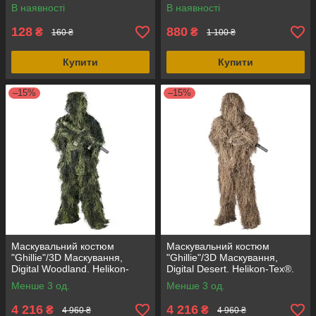
В наявності
В наявності
128
880
₴
₴
160 ₴
1 100 ₴
Купити
Купити
–15%
–15%
Маскувальний костюм
Маскувальний костюм
"Ghillie"/3D Маскування,
"Ghillie"/3D Маскування,
Digital Woodland. Helikon-
Digital Desert. Helikon-Tex®.
Tex®.
Менше 3 од.
Менше 3 од.
4 216
4 216
₴
₴
4 960 ₴
4 960 ₴