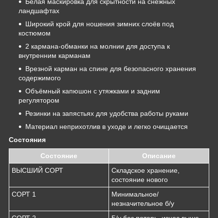
Белая маскировка для скрытности на снежных
ландшафтах
Широкий крой для ношения зимних слоёв под
костюмом
2 кармана-обманки на молнии для доступа к
внутренним карманам
Врезной карман на спине для безопасного хранения
содержимого
Объёмный капюшон с утяжками и задним
регулятором
Резинки на запястьях для удобства работы руками
Материал неприхотлив в уходе и легко очищается
Состояния
Состояние
Описание
ВЫСШИЙ СОРТ
Складское хранение,
состояние нового
СОРТ 1
Минимальное/
незначительное б/у
СОРТ 2
Б/у без потерь, износ выше