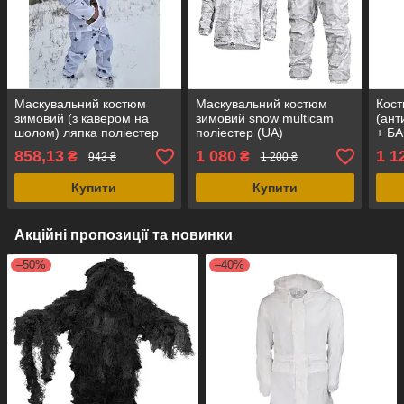
Маскувальний костюм
Маскувальний костюм
Кост
зимовий (з кавером на
зимовий snow multicam
(ант
шолом) ляпка поліестер
поліестер (UA)
+ БА
waterproof (UA)
858,13
1 080
1 1
₴
₴
943 ₴
1 200 ₴
Купити
Купити
Акційні пропозиції та новинки
–50%
–40%