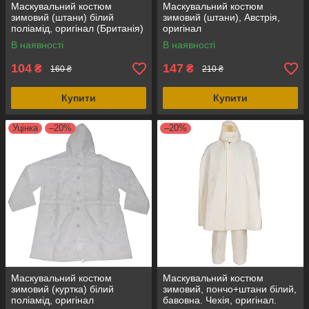
Маскувальний костюм
Маскувальний костюм
зимовий (штани) білий
зимовий (штани), Австрія,
поліамід, оригінал (Британія)
оригінал
В наявності
В наявності
104
147
₴
₴
160 ₴
210 ₴
Купити
Купити
Уцінка
–20%
–20%
Маскувальний костюм
Маскувальний костюм
зимовий (куртка) білий
зимовий, пончо+штани білий,
поліамід, оригінал
бавовна. Чехія, оригінал.