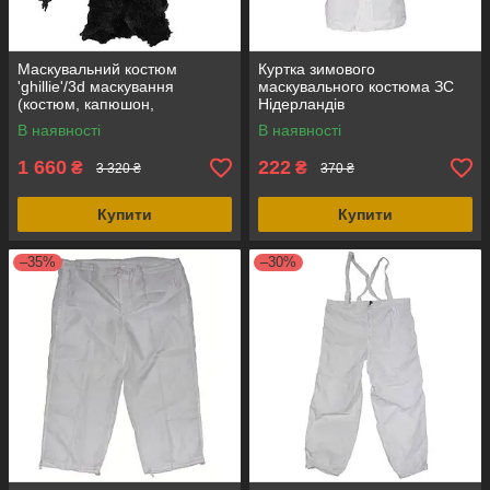
Маскувальний костюм
Куртка зимового
'ghillie'/3d маскування
маскувального костюма ЗС
(костюм, капюшон,
Нідерландів
маскування зброї) нічний
В наявності
В наявності
камуфляж синтетика, MFH
(Німеччина)
1 660
222
₴
₴
3 320 ₴
370 ₴
Купити
Купити
–35%
–30%