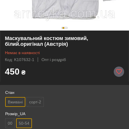
Маскувальний костюм зимовий,
білий.оригінал (Австрія)
Немає в наявності
Код: K107632-1
Опт і роздріб
450
₴
Стан
Вживані
сорт-2
Розмір_UA
00
50-54