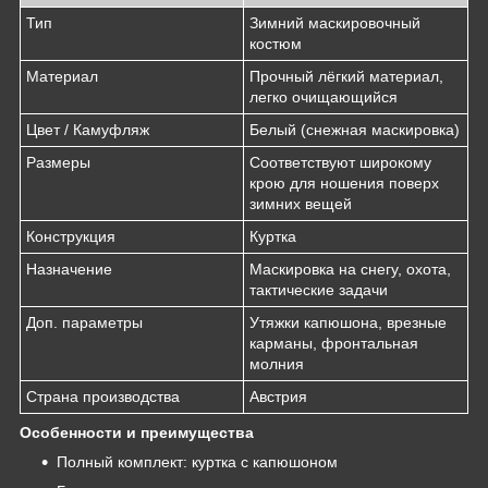
Тип
Зимний маскировочный
костюм
Материал
Прочный лёгкий материал,
легко очищающийся
Цвет / Камуфляж
Белый (снежная маскировка)
Размеры
Соответствуют широкому
крою для ношения поверх
зимних вещей
Конструкция
Куртка
Назначение
Маскировка на снегу, охота,
тактические задачи
Доп. параметры
Утяжки капюшона, врезные
карманы, фронтальная
молния
Страна производства
Австрия
Особенности и преимущества
Полный комплект: куртка с капюшоном