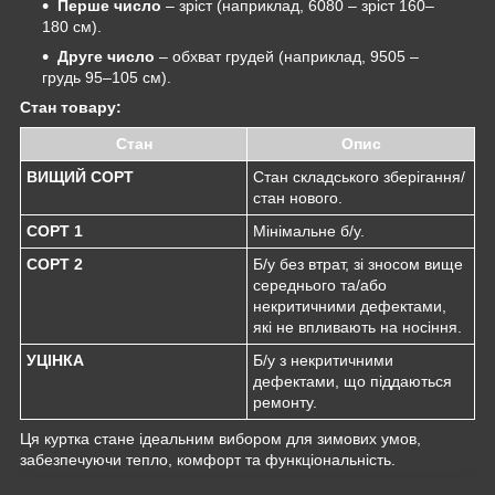
Перше число
– зріст (наприклад, 6080 – зріст 160–
180 см).
Друге число
– обхват грудей (наприклад, 9505 –
грудь 95–105 см).
Стан товару:
Стан
Опис
ВИЩИЙ СОРТ
Стан складського зберігання/
стан нового.
СОРТ 1
Мінімальне б/у.
СОРТ 2
Б/у без втрат, зі зносом вище
середнього та/або
некритичними дефектами,
які не впливають на носіння.
УЦІНКА
Б/у з некритичними
дефектами, що піддаються
ремонту.
Ця куртка стане ідеальним вибором для зимових умов,
забезпечуючи тепло, комфорт та функціональність.