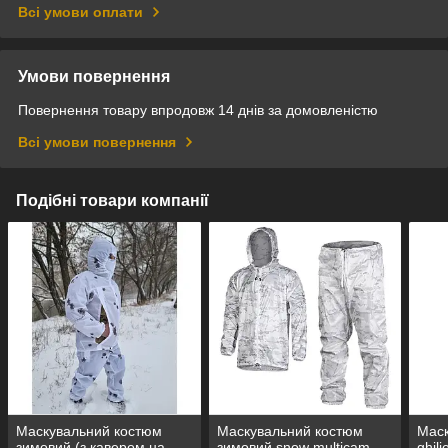
Всі умови оплати
Умови повернення
Повернення товару впродовж 14 днів за домовленістю
Всі умови повернення
Подібні товари компанії
Маскувальний костюм
Маскувальний костюм
Маск
зимовий (з кавером на
зимовий snow multicam
ghil