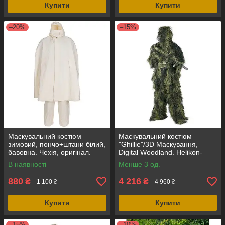
Купити
Купити
–20%
–15%
Маскувальний костюм
Маскувальний костюм
зимовий, пончо+штани білий,
"Ghillie"/3D Маскування,
бавовна. Чехія, оригінал.
Digital Woodland. Helikon-
Tex®.
В наявності
Менше 3 од.
880
4 216
₴
₴
1 100 ₴
4 960 ₴
Купити
Купити
–15%
–10%