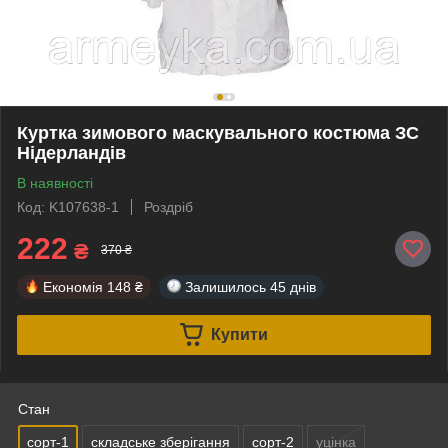
Куртка зимового маскувального костюма ЗС
Нідерландів
В наявності
Код: K107638-1
Роздріб
222
₴
370 ₴
Економія
148 ₴
Залишилось
45 днів
Купити
Стан
сорт-1
складське зберігання
сорт-2
уцінка