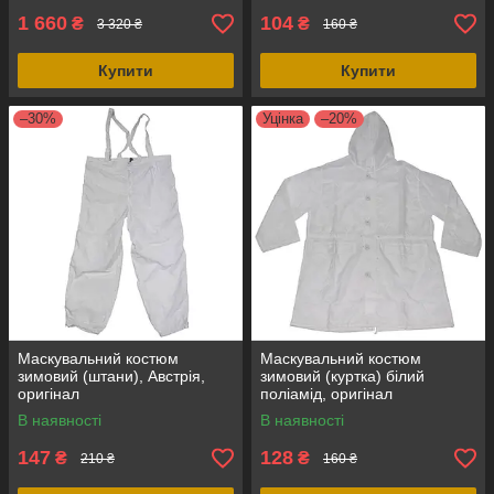
(Німеччина)
1 660
104
₴
₴
3 320 ₴
160 ₴
Купити
Купити
–30%
Уцінка
–20%
Маскувальний костюм
Маскувальний костюм
зимовий (штани), Австрія,
зимовий (куртка) білий
оригінал
поліамід, оригінал
В наявності
В наявності
147
128
₴
₴
210 ₴
160 ₴