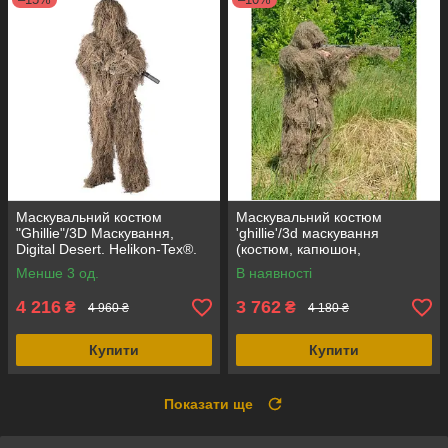
Маскувальний костюм
Маскувальний костюм
"Ghillie"/3D Маскування,
'ghillie'/3d маскування
Digital Desert. Helikon-Tex®.
(костюм, капюшон,
маскування зброї) desert
Менше 3 од.
В наявності
синтетика, MFH (Німеччина)
4 216
3 762
₴
₴
4 960 ₴
4 180 ₴
Купити
Купити
Показати ще