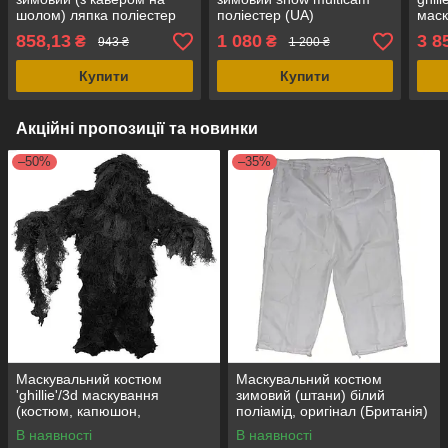
шолом) ляпка поліестер
поліестер (UA)
маск
waterproof (UA)
синт
858,13
1 080
3 8
₴
₴
943 ₴
1 200 ₴
(Нім
Купити
Купити
Акційні пропозиції та новинки
–50%
–35%
Маскувальний костюм
Маскувальний костюм
'ghillie'/3d маскування
зимовий (штани) білий
(костюм, капюшон,
поліамід, оригінал (Британія)
маскування зброї) нічний
В наявності
В наявності
камуфляж синтетика, MFH