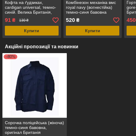
Кофта на ґудзиках,
Комбінезон механіка вмс
Горт
cardigan universal, темно-
royal navy (вогнестійка)
gore
синій. Велика Британія,
темно-синя бавовна
Брит
оригінал.
оригінал
91
520
450
₴
₴
130 ₴
Купити
Купити
Акційні пропозиції та новинки
–80%
Сорочка поліцейська (жіноча)
темно-синя бавовна,
оригінал Британія