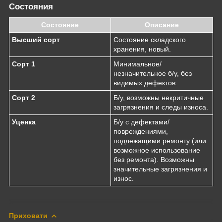
Состояния
Состояние
Описание
Высший сорт
Состояние складского
хранения, новый.
Сорт 1
Минимальное/
незначительное б/у, без
видимых дефектов.
Сорт 2
Б/у, возможны некритичные
загрязнения и следы износа.
Уценка
Б/у с дефектами/
повреждениями,
подлежащими ремонту (или
возможное использование
без ремонта). Возможны
значительные загрязнения и
износ.
Приховати