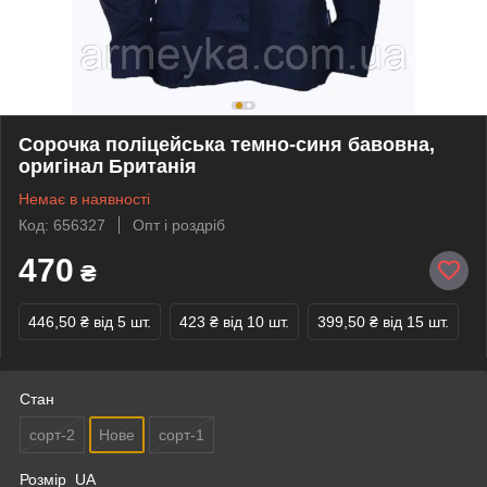
Сорочка поліцейська темно-синя бавовна,
оригінал Британія
Немає в наявності
Код: 656327
Опт і роздріб
470
₴
446,50 ₴
від 5 шт.
423 ₴
від 10 шт.
399,50 ₴
від 15 шт.
Стан
сорт-2
Нове
сорт-1
Розмір_UA