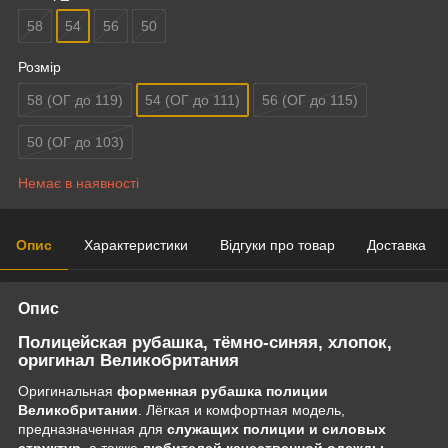
58
54
56
50
Розмір
58 (ОГ до 119)
54 (ОГ до 111)
56 (ОГ до 115)
50 (ОГ до 103)
Немає в наявності
Опис
Характеристики
Відгуки про товар
Доставка
Опис
Полицейская рубашка, тёмно-синяя, хлопок,
оригинал Великобритания
Оригинальная
форменная рубашка полиции
Великобритании
. Лёгкая и комфортная модель,
предназначенная для
служащих полиции и силовых
структур
, а также
любителей качественной одежды
.