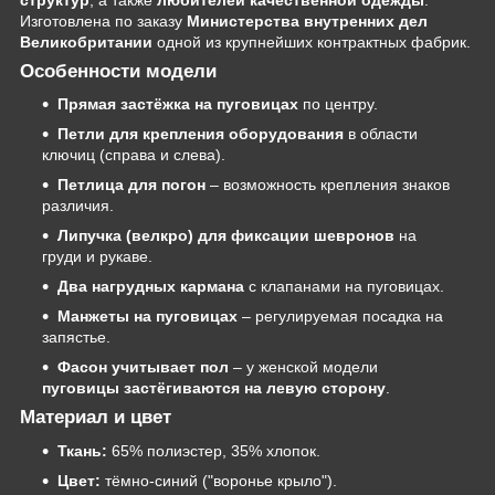
Изготовлена по заказу
Министерства внутренних дел
Великобритании
одной из крупнейших контрактных фабрик.
Особенности модели
Прямая застёжка на пуговицах
по центру.
Петли для крепления оборудования
в области
ключиц (справа и слева).
Петлица для погон
– возможность крепления знаков
различия.
Липучка (велкро) для фиксации шевронов
на
груди и рукаве.
Два нагрудных кармана
с клапанами на пуговицах.
Манжеты на пуговицах
– регулируемая посадка на
запястье.
Фасон учитывает пол
– у женской модели
пуговицы застёгиваются на левую сторону
.
Материал и цвет
Ткань:
65% полиэстер, 35% хлопок.
Цвет:
тёмно-синий ("воронье крыло").