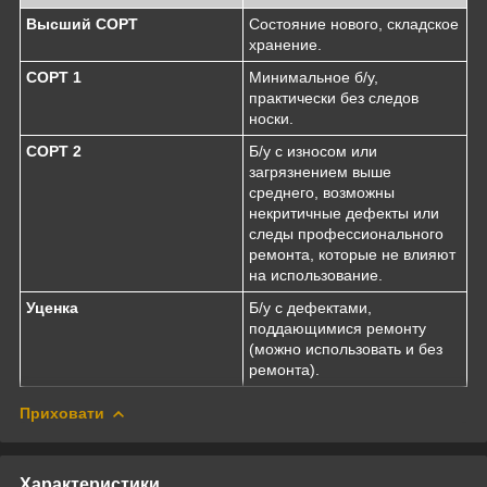
Высший СОРТ
Состояние нового, складское
хранение.
СОРТ 1
Минимальное б/у,
практически без следов
носки.
СОРТ 2
Б/у с износом или
загрязнением выше
среднего, возможны
некритичные дефекты или
следы профессионального
ремонта, которые не влияют
на использование.
Уценка
Б/у с дефектами,
поддающимися ремонту
(можно использовать и без
ремонта).
Приховати
Характеристики