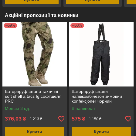
Акційні пропозиції та новинки
–69%
–50%
Ватерпруф штани тактичні
Ватерпруф штани
soft shell a tacs fg софтшелл
напівкомбінезон зимовий
PRC
konfekcjoner чорний
waterproof Польща
Менше 3 од.
В наявності
376,03
575
₴
₴
1 213 ₴
1 150 ₴
Купити
Купити