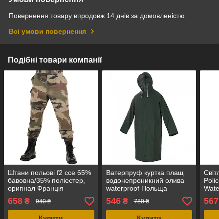
Повернення товару впродовж 14 днів за домовленістю
Всі умови повернення
Подібні товари компанії
Штани польові f2 cce 65%
Ватерпруф куртка плащ
Світ
бавовна/35% поліестер,
водонепроникний олива
Polic
оригінал Франція
waterproof Польща
Wate
ориг
658
546
567
₴
₴
940 ₴
780 ₴
Купити
Купити