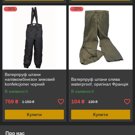
–34%
–20%
Ватерпруф штани
напівкомбінезон зимовий
Ватерпруф штани олива
konfekcjoner чорний
waterproof, оригінал Франція
waterproof Польща
В наявності
В наявності
759
104
₴
₴
1 150 ₴
130 ₴
Купити
Купити
Про нас