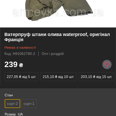
Ватерпруф штани олива waterproof, оригінал
Франція
Немає в наявності
Код: H91062780-2
Опт і роздріб
239
₴
227,05 ₴
від 5 шт.
215,10 ₴
від 10 шт.
203,15 ₴
від 15 шт.
Стан
сорт-2
сорт-1
Розмір_UA