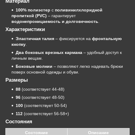
Материал
100% полиэстер
с
поливинилхлоридной
пропиткой (PVC)
– гарантирует
водонепроницаемость и долговечность
.
Характеристики
Эластичная талия
– фиксируется на
фронтальную
кнопку
.
Два боковых врезных кармана
– удобный доступ к
личным вещам.
Боковые молнии
– позволяют легко надевать брюки
поверх основной одежды и обуви.
Размеры
88
(соответствует 44-48)
96
(соответствует 48-50)
100
(соответствует 50-54)
112
(соответствует 56-58+)
Состояния
Состояние
Описание