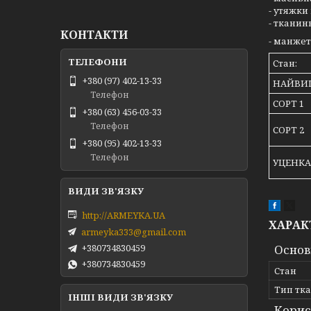
- утяжки 
- тканин
КОНТАКТИ
- манжет
Стан:
+380 (97) 402-13-33
НАЙВИ
Телефон
СОРТ 1
+380 (63) 456-03-33
Телефон
СОРТ 2
+380 (95) 402-13-33
Телефон
УЦЕНКА
http://ARMEYKA.UA
ХАРАК
armeyka333@gmail.com
Основ
+380734830459
+380734830459
Стан
Тип тк
ІНШІ ВИДИ ЗВ'ЯЗКУ
Корис