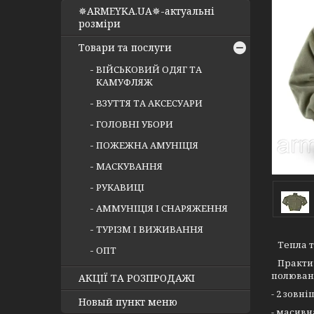
✵ARMEYKA.UA✵-актуальні
розміри
Товари та послуги
ВІЙСЬКОВИЙ ОДЯГ ТА
КАМУФЛЯЖ
ВЗУТТЯ ТА АКСЕСУАРИ
ГОЛОВНІ УБОРИ
ПОЖЕЖНА АМУНІЦІЯ
МАСКУВАННЯ
РУКАВИЦІ
АММУНІЦІЯ І СНАРЯЖЕННЯ
ТУРІЗМ І ВИЖИВАННЯ
Тепла та
ОПТ
Практичн
полюванн
АКЦІЇ ТА РОЗПРОДАЖІ
- 2 зовн
Новый пункт меню
- масивн