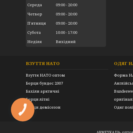
Середа
09:00
20:00
Четвер
09:00
20:00
Пʼятниця
09:00
20:00
Субота
10:00
17:00
Неділя
Вихідний
ВЗУТТЯ НАТО
ОДЯГ Н
Взуття НАТО оптом
Форма Н
Берци бундес 2007
Англійс
Бахіли арктичні
Bundeswe
Берци літні
оригінал
Берци демісезон
Одяг пол
КНОПКА
ЗВ'ЯЗКУ