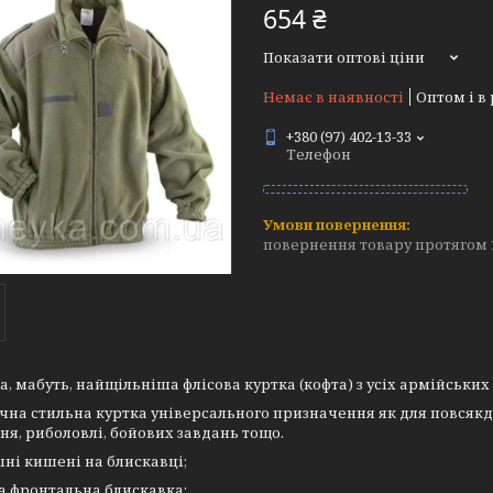
654 ₴
Показати оптові ціни
Немає в наявності
Оптом і в
+380 (97) 402-13-33
Телефон
повернення товару протягом 
, мабуть, найщільніша флісова куртка (кофта) з усіх армійськи
а стильна куртка універсального призначення як для повсякденн
я, риболовлі, бойових завдань тощо.
ішні кишені на блискавці;
а фронтальна блискавка;