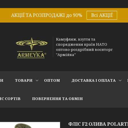
АКЦІЇ ТА РОЗПРОДАЖІ до 90%
Всі АКЦІЇ
Камуфляж, взуття та
спорядження країн НАТО
оптово-роздрібний воєнторг
"Армійка"
СИ
ТОВАРИ
ОПТОМ
ДОСТАВКА І ОПЛАТА
С СОРТІВ
ПОВЕРНЕННЯ ТА ОБМІН
ФЛІС F2 ОЛИВА POLART