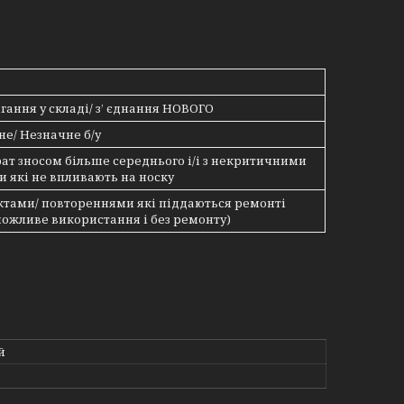
о
ігання у складі/ з’ єднання НОВОГО
е/ Незначне б/у
трат зносом більше середнього і/і з некритичними
 які не впливають на носку
ектами/ повтореннями які піддаються ремонті
можливе використання і без ремонту)
й