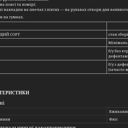
на поясі та комірі;
ні накладки на плечах і ліктях — на рукавах отвори для великог
и на гумках.
ЩИЙ СОРТ
стан збер
Мінімальн
б/у без в
дефектами
б/у з деф
(зачасто 
ТЕРИСТИКИ
ні
Вживани
анини
Фліс
тувальницькі характеристики