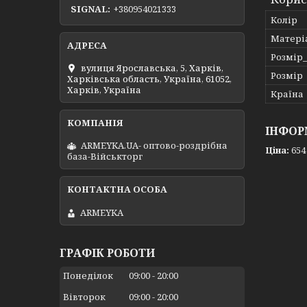
SIGNAL
+380954021333
Колір
Матері
Розмір
вулиця Ярославська, 5, Харків,
Розмір
Харківська область, Україна, 61052,
Харків, Україна
Країна
ІНФОР
ARMEYKA.UA- оптово-роздрібна
Ціна:
654
база-Військторг
ARMEYKA
ГРАФІК РОБОТИ
Понеділок
09:00
20:00
Вівторок
09:00
20:00