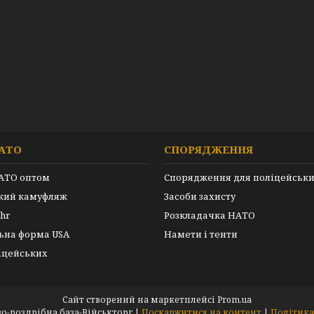
АТО
СПОРЯДЖЕННЯ
АТО оптом
Спорядження для поліцейськ
ький камуфляж
Засоби захисту
hr
Розкладачка НАТО
ьна форма USA
Намети і тенти
іцейських
Сайт створений на маркетплейсі
Prom.ua
ARMEYKA.UA- оптово-роздрібна база-Військторг |
Поскаржитися на контент
|
Політика