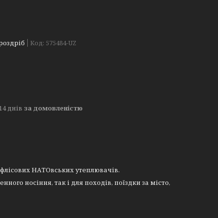
 роздріб
Код:
575484-UZ
14 днів
за домовленістю
х флісових НАТОвських утеплювачів.
ого носіння, так і для походів, поїздки за місто,