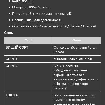
Колір: чорний
Матеріал: 100% бавовна
Прямий крій, зручний для активних дій
Посилені шви для довговічності
Оригінальне виробництво для поліції Великої Британії
Стан:
Стан
Опис
ВИЩИЙ СОРТ
Складське зберігання / стан
нового
СОРТ 1
Мінімальне/незначне б/в
СОРТ 2
Б/в зі зносом чи
забрудненнями вище
середнього та/або з
некритичними дефектами чи
слідами професійного
ремонту
УЦІНКА
Б/в із пошкодженнями, що
піддаються ремонту,
можливе використання без