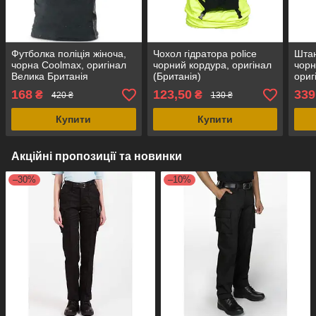
Футболка поліція жіноча,
Чохол гідратора police
Штан
чорна Coolmax, оригінал
чорний кордура, оригінал
чорн
Велика Британія
(Британія)
ориг
168
123,50
339
₴
₴
420 ₴
130 ₴
Купити
Купити
Акційні пропозиції та новинки
–30%
–10%