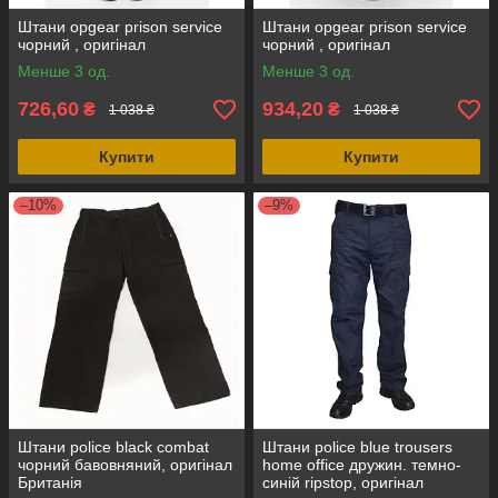
Штани opgear prison service
Штани opgear prison service
чорний , оригінал
чорний , оригінал
Менше 3 од.
Менше 3 од.
726,60
934,20
₴
₴
1 038 ₴
1 038 ₴
Купити
Купити
–10%
–9%
Штани police black combat
Штани police blue trousers
чорний бавовняний, оригінал
home office дружин. темно-
Британія
синій ripstop, оригінал