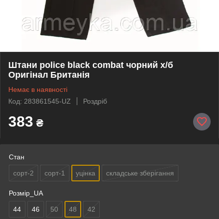
Штани police black combat чорний х/б
Оригінал Британія
Немає в наявності
Код: 283861545-UZ
Роздріб
383
₴
Стан
сорт-2
сорт-1
уцінка
складське зберігання
Розмір_UA
44
46
50
48
42