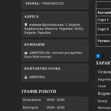
SIGNAL
+380954021333
Высший
Сорт 1
вулиця Ярославська, 5, Харків,
Харківська область, Україна, 61052,
Сорт 2
Харків, Україна
Уценка
ARMEYKA.UA- оптово-роздрібна
база-Військторг
ХАРАК
Основ
ARMEYKA
Виробн
Стан
ГРАФІК РОБОТИ
Корис
Понеділок
09:00
20:00
Колір
Вівторок
09:00
20:00
Матері