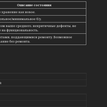
Описание состояния
 хранение как новое.
ельное/минимальное б/у.
осом выше среднего, некритичные дефекты, не
 на функциональность.
фектами, поддающимися ремонту. Возможное
ание без ремонта.
й