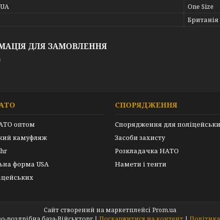
_UA
One Size
Британія
МАЦІЯ ДЛЯ ЗАМОВЛЕННЯ
₴
АТО
СПОРЯДЖЕННЯ
АТО оптом
Спорядження для поліцейськ
ький камуфляж
Засоби захисту
hr
Розкладачка НАТО
ьна форма USA
Намети і тенти
іцейських
Сайт створений на маркетплейсі
Prom.ua
ARMEYKA.UA- оптово-роздрібна база-Військторг |
Поскаржитися на контент
|
Політика