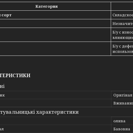
Категория
 сорт
Складское
Незначит
Б/у с изн
влияющие
Б/у с де
использов
ТЕРИСТИКИ
ні
ик
Оригінал
Вживани
тувальницькі характеристики
олива
ал
Бавовна