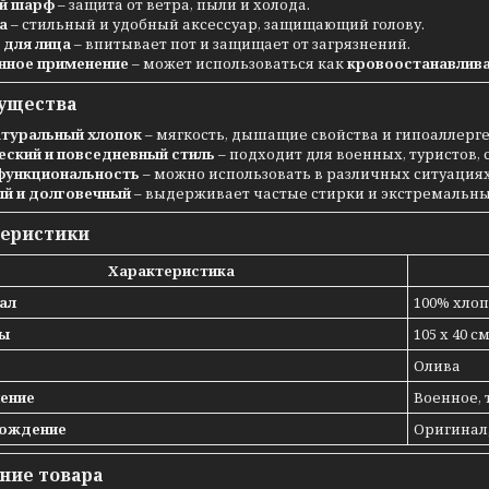
й шарф
– защита от ветра, пыли и холода.
а
– стильный и удобный аксессуар, защищающий голову.
 для лица
– впитывает пот и защищает от загрязнений.
нное применение
– может использоваться как
кровоостанавлив
ущества
атуральный хлопок
– мягкость, дышащие свойства и гипоаллерге
еский и повседневный стиль
– подходит для военных, туристов,
ункциональность
– можно использовать в различных ситуациях
й и долговечный
– выдерживает частые стирки и экстремальны
теристики
Характеристика
ал
100% хло
ы
105 х 40 с
Олива
ение
Военное, 
ождение
Оригинал
ние товара