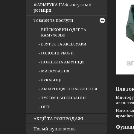
✵ARMEYKA.UA✵-актуальні
розміри
Товари та послуги
ВІЙСЬКОВИЙ ОДЯГ ТА
КАМУФЛЯЖ
ВЗУТТЯ ТА АКСЕСУАРИ
ГОЛОВНІ УБОРИ
ПОЖЕЖНА АМУНІЦІЯ
МАСКУВАННЯ
РУКАВИЦІ
Платок
АММУНІЦІЯ І СНАРЯЖЕННЯ
Многоф
ТУРІЗМ І ВИЖИВАННЯ
являетс
ОПТ
Изготов
армейск
АКЦІЇ ТА РОЗПРОДАЖІ
Функц
Новый пункт меню