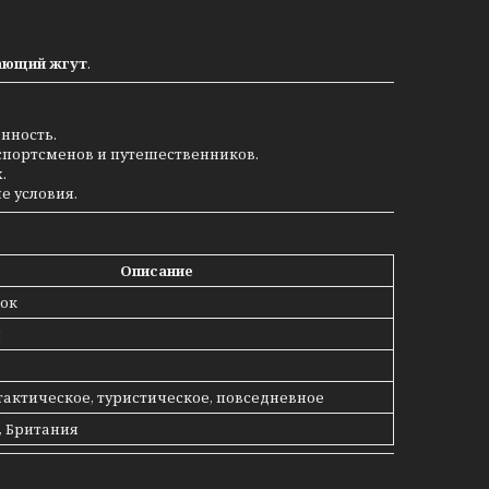
ающий жгут
.
нность.
 спортсменов и путешественников.
.
е условия.
Описание
пок
м
тактическое, туристическое, повседневное
, Британия