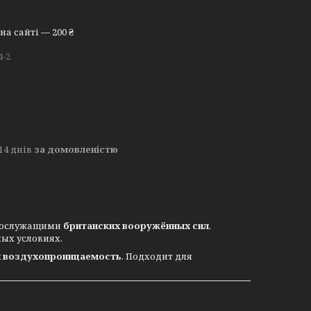
а сайті — 200 ₴
4-2
14 днів
за домовленістю
ннослужащими
британских вооружённых сил
,
ых условиях.
 и воздухопроницаемость
. Подходит для