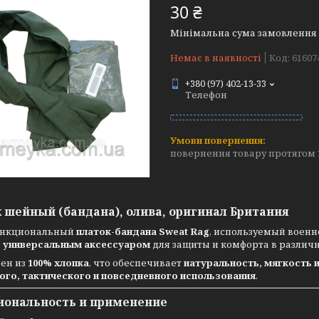
30 ₴
Мінімальна сума замовлення н
Немає в наявності
Код:
61607
+380 (97) 402-13-33
Телефон
повернення товару протягом 
 шейный (бандана), олива, оригинал Британия
ункциональный
платок-бандана Sweat Rag
, используемый вое
я
универсальным аксессуаром
для защиты и комфорта в различн
лен из
100% хлопка
, что обеспечивает
натуральность, мягкость
ого, тактического и повседневного использования
.
иональность и применение