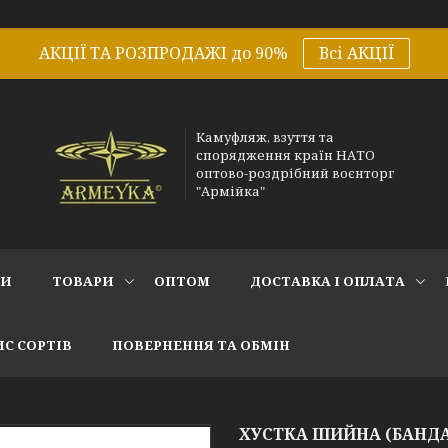
АКЦІЇ ТА РОЗПРОДАЖІ до 90%
Всі АКЦІЇ
Камуфляж, взуття та
спорядження країн НАТО
оптово-роздрібний воєнторг
"Армійка"
СИ
ТОВАРИ
ОПТОМ
ДОСТАВКА І ОПЛАТА
С СОРТІВ
ПОВЕРНЕННЯ ТА ОБМІН
ХУСТКА ШИЙНА (БАНДА