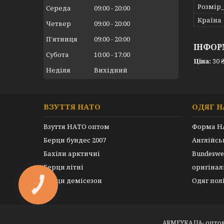
Розмір
Середа
09:00
20:00
Країна
Четвер
09:00
20:00
Пʼятниця
09:00
20:00
ІНФОР
Субота
10:00
17:00
Ціна:
30 
Неділя
Вихідний
ВЗУТТЯ НАТО
ОДЯГ Н
Взуття НАТО оптом
Форма Н
Берци бундес 2007
Англійс
Бахіли арктичні
Bundeswe
Берци літні
оригінал
Берци демісезон
Одяг пол
КНОПКА
ЗВ'ЯЗКУ