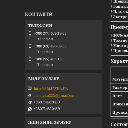
?
Шейны
?
Бандан
?
Платок
КОНТАКТИ
?
Экстре
Преим
+380 (97) 402-13-33
?
100% н
Телефон
?
Тактич
?
Многоф
+380 (63) 456-03-33
?
Прочны
Телефон
+380 (95) 402-13-33
Харак
Телефон
Матери
Размер
http://ARMEYKA.UA
armeyka333@gmail.com
Цвет
+380734830459
Примен
+380734830459
Происх
ІНШІ ВИДИ ЗВ'ЯЗКУ
Состоя