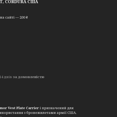
Т, CORDURA США
а сайті — 200 ₴
14 днів
за домовленістю
mor Vest Plate Carrier
і призначений для
використання з бронежилетами армії США,