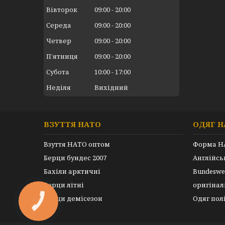
Вівторок
09:00
20:00
Середа
09:00
20:00
Четвер
09:00
20:00
Пʼятниця
09:00
20:00
Субота
10:00
17:00
Неділя
Вихідний
ВЗУТТЯ НАТО
ОДЯГ Н
Взуття НАТО оптом
Форма Н
Берци бундес 2007
Англійс
Бахіли арктичні
Bundeswe
Берци літні
оригінал
Берци демісезон
Одяг пол
КНОПКА
ЗВ'ЯЗКУ