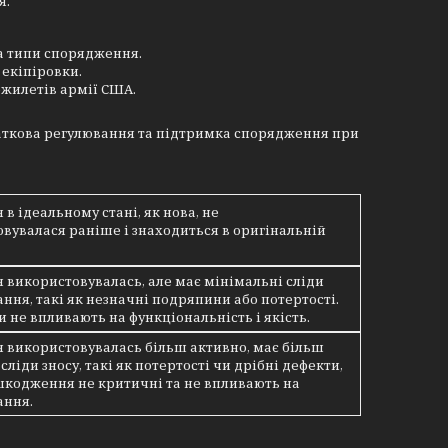
я.
та типи спорядження.
 екіпіровки.
ежилетів армії США.
даткова регулювання та підтримка спорядження при
 в ідеальному стані, як нова, не
вувалася раніше і знаходиться в оригінальній
 використовувалась, але має мінімальні сліди
ння, такі як незначні подряпини або потертості.
и не впливають на функціональність і якість.
 використовувалась більш активно, має більш
сліди зносу, такі як потертості чи дрібні дефекти,
шкодження не критичні та не впливають на
ання.