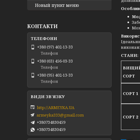
дозволя
Новый пункт меню
Особлив
Мод
Заб
КОНТАКТИ
Мож
Викорис
Ідеальни
+380 (97) 402-13-33
виконанн
Телефон
СТАНИ:
+380 (63) 456-03-33
Телефон
ВИЩИ
+380 (95) 402-13-33
СОРТ
Телефон
СОРТ 
http://ARMEYKA.UA
armeyka333@gmail.com
СОРТ 
+380734830459
+380734830459