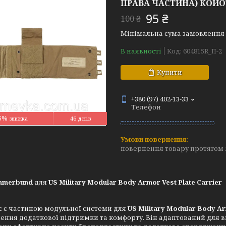
ПРАВА ЧАСТИНА) КОЙО
95 ₴
100 ₴
Мінімальна сума замовлення н
В наявності
Код:
604815R_П-2
Купити
+380 (97) 402-13-33
Телефон
5%
46 днів
повернення товару протягом 
mmerbund
для
US Military Modular Body Armor Vest Plate Carrier
с є частиною модульної системи для
US Military Modular Body Ar
ення додаткової підтримки та комфорту. Він адаптований для 