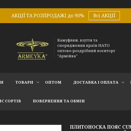
АКЦІЇ ТА РОЗПРОДАЖІ до 90%
Всі АКЦІЇ
Камуфляж, взуття та
спорядження країн НАТО
оптово-роздрібний воєнторг
"Армійка"
СИ
ТОВАРИ
ОПТОМ
ДОСТАВКА І ОПЛАТА
С СОРТІВ
ПОВЕРНЕННЯ ТА ОБМІН
ПЛИТОНОСКА ПОЯС СU