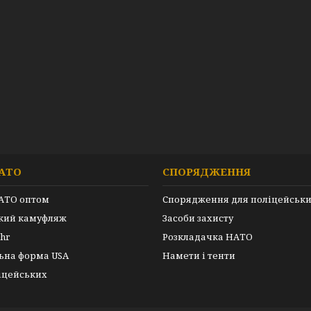
АТО
СПОРЯДЖЕННЯ
АТО оптом
Спорядження для поліцейськ
ький камуфляж
Засоби захисту
hr
Розкладачка НАТО
ьна форма USA
Намети і тенти
іцейських