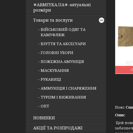
✵ARMEYKA.UA✵-актуальні
розміри
Товари та послуги
ВІЙСЬКОВИЙ ОДЯГ ТА
КАМУФЛЯЖ
ВЗУТТЯ ТА АКСЕСУАРИ
ГОЛОВНІ УБОРИ
ПОЖЕЖНА АМУНІЦІЯ
–
МАСКУВАННЯ
РУКАВИЦІ
АММУНІЦІЯ І СНАРЯЖЕННЯ
ТУРІЗМ І ВИЖИВАННЯ
ОПТ
Пояс
Cu
Опис
НОВИНКИ
Цей поя
АКЦІЇ ТА РОЗПРОДАЖІ
забезпеч