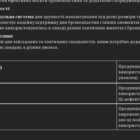
ючи ефективно носити бронепластини та додаткове спорядженн
ості:
ульна система
для зручності налаштування під різні розміри 
езпечує надійну підтримку для бронепластин і інших елементів
е використовуватись в складі різних тактичних жилетів і брон
тання:
й для військових та тактичних спеціалістів, яким потрібна до
і завдань в різних умовах.
Продукція
Й
використо
упаковці.
Продукція
1
використа
Ці дефект
Продукція
виражені 
2
але ці по
використ