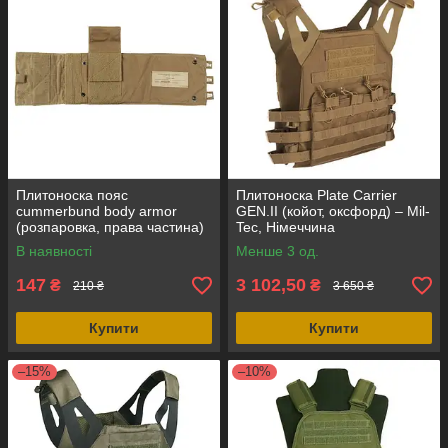
Плитоноска пояс
Плитоноска Plate Carrier
сummerbund body armor
GEN.II (койот, оксфорд) – Mil-
(розпаровка, права частина)
Tec, Німеччина
койот, Cordura США
В наявності
Менше 3 од.
147
3 102,50
₴
₴
210 ₴
3 650 ₴
Купити
Купити
–15%
–10%