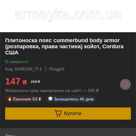
Плитоноска пояс сummerbund body armor
(розпаровка, права частина) койот, Cordura
США
В наявності
Код: 604815R_П-1
Роздріб
147
₴
210 ₴
Мінімальна сума замовлення на сайті — 200 ₴
Економія
63 ₴
Залишилось
46 днів
Купити
Стан