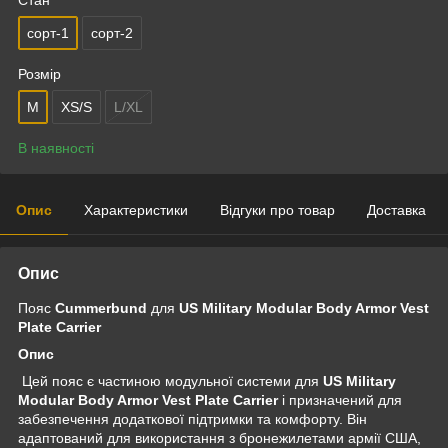
сорт-1
сорт-2
Розмір
M
XS/S
L/XL
В наявності
Опис
Характеристики
Відгуки про товар
Доставка
Опис
Пояс
Cummerbund
для
US Military Modular Body Armor Vest
Plate Carrier
Опис
Цей пояс є частиною модульної системи для
US Military
Modular Body Armor Vest Plate Carrier
і призначений для
забезпечення додаткової підтримки та комфорту. Він
адаптований для використання з бронежилетами армії США,