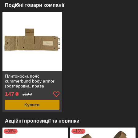
Подібні товари компанії
Плитоноска пояс
сummerbund body armor
(розпаровка, права
частина) койот, Cordura
147
₴
210 ₴
США
Купити
Акційні пропозиції та новинки
–30%
–15%