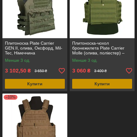
Плитоноска Plate Carrier
Плитоноска-чохол
GEN.II, олива, Оксфорд, Mil-
бронежилета Plate Carrier
Tec, Німеччина
Molle (олива, поліестер) –
Mil-Tec, Німеччина
Менше 3 од.
Менше 3 од.
3 102,50
3 060
₴
₴
3 650 ₴
3 400 ₴
Купити
Купити
–10%