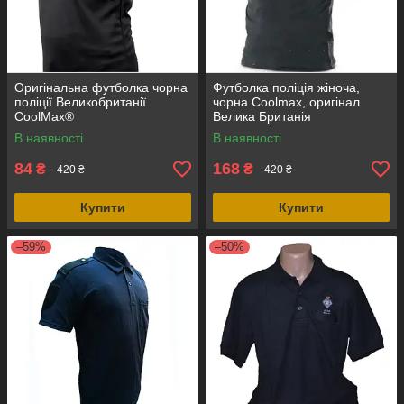
Оригінальна футболка чорна
Футболка поліція жіноча,
поліції Великобританії
чорна Coolmax, оригінал
CoolMax®
Велика Британія
В наявності
В наявності
84
168
₴
₴
420 ₴
420 ₴
Купити
Купити
–59%
–50%