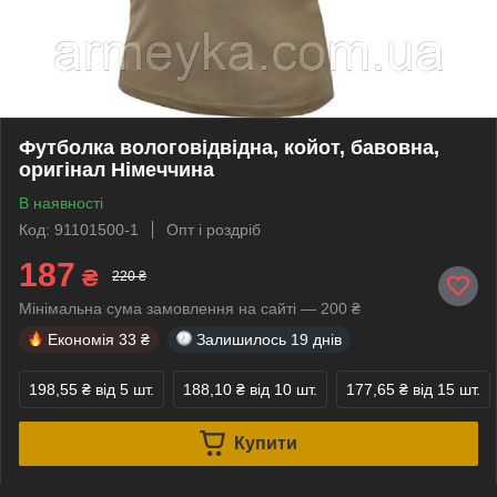
Футболка вологовідвідна, койот, бавовна,
оригінал Німеччина
В наявності
Код: 91101500-1
Опт і роздріб
187
₴
220 ₴
Мінімальна сума замовлення на сайті — 200 ₴
Економія
33 ₴
Залишилось
19 днів
198,55 ₴
від 5 шт.
188,10 ₴
від 10 шт.
177,65 ₴
від 15 шт.
Купити