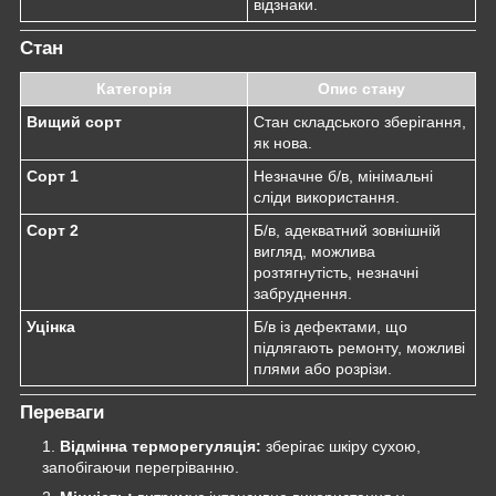
відзнаки.
Стан
Категорія
Опис стану
Вищий сорт
Стан складського зберігання,
як нова.
Сорт 1
Незначне б/в, мінімальні
сліди використання.
Сорт 2
Б/в, адекватний зовнішній
вигляд, можлива
розтягнутість, незначні
забруднення.
Уцінка
Б/в із дефектами, що
підлягають ремонту, можливі
плями або розрізи.
Переваги
Відмінна терморегуляція:
зберігає шкіру сухою,
запобігаючи перегріванню.