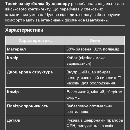
Тропічна футболка бундесверу
розроблена спеціально для
військового контингенту, що перебуває у спекотних
кліматичних умовах. Чудово відводить вологу, забезпечуючи
комфорт навіть за інтенсивних фізичних навантажень.
Характеристики
Характеристика
Опис
Матеріал
68% бавовна, 32% поліамід.
Колір
Койот (відтінок може
варіюватися).
Двошарова структура
Внутрішній шар вбирає
вологу, зовнішній виводить її
назовні для охолодження.
Комір
Еластичний, міцний, зберігає
форму.
Повітропроникність
Забезпечує оптимальну
вентиляцію.
Деталі
Рукава з шевронами прапора
ФРН, липучки для знаків