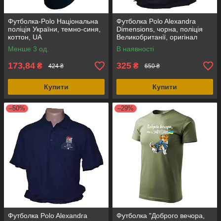
Футболка-Polo Національна
Футболка Polo Alexandra
поліція України, темно-синя,
Dimensions, чорна, поліція
коттон, UA
Великобританії, оригінал
Менше 3 од.
В наявності
173,84
325
₴
₴
424 ₴
650 ₴
Купити
Купити
–50%
–29%
Футболка Polo Alexandra
Футболка "Доброго вечора,