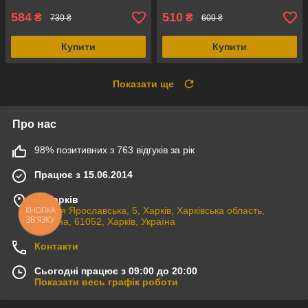
584
510
₴
₴
730 ₴
600 ₴
Купити
Купити
Показати ще
Про нас
98% позитивних з 763 відгуків за рік
Працює з 15.06.2014
м. Харків
КНОПКА
вулиця Ярославська, 5, Харків, Харківська область,
ЗВ'ЯЗКУ
Україна, 61052, Харків, Україна
Контакти
Сьогодні працює з 09:00 до 20:00
Показати весь графік роботи