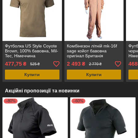
Футболка US Style Coyote
Комбінезон літній mk-16f
Футб
Brown, 100% бавовна, Mil-
sage койот бавовна
чорн
Tec, Німеччина
оригінал Британія
Німе
477,75
2 493
468
₴
₴
525 ₴
2 770 ₴
Купити
Купити
Акційні пропозиції та новинки
–80%
–60%