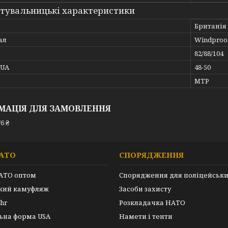
тувальницькі характеристики
Британія
ал
Windproo
82/88/104
_UA
48-50
MTP
МАЦІЯ ДЛЯ ЗАМОВЛЕННЯ
6 ₴
АТО
СПОРЯДЖЕННЯ
АТО оптом
Спорядження для поліцейськ
ький камуфляж
Засоби захисту
hr
Розкладачка НАТО
ьна форма USA
Намети і тенти