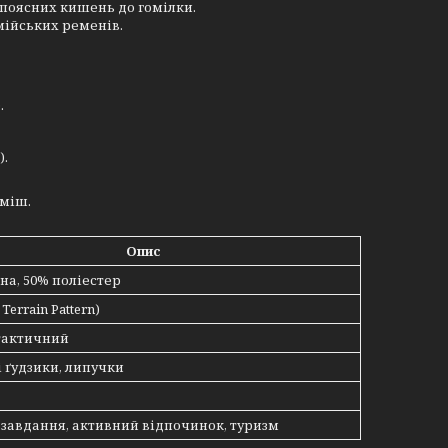
 поясних кишень до гомілки.
мійських ременів.
.
).
уміш.
Опис
на, 50% поліестер
Terrain Pattern)
тактичний
 ґудзики, липучки
 завдання, активний відпочинок, туризм