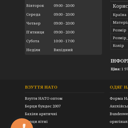
Корис
Вівторок
09:00
20:00
Середа
09:00
20:00
Країна
Матері
Четвер
09:00
20:00
Розмір
Пʼятниця
09:00
20:00
Розмір
Субота
10:00
17:00
Колір
Неділя
Вихідний
ІНФОР
Ціна:
1 97
ВЗУТТЯ НАТО
ОДЯГ Н
Взуття НАТО оптом
Форма Н
Берци бундес 2007
Англійс
Бахіли арктичні
Bundeswe
Берци літні
оригінал