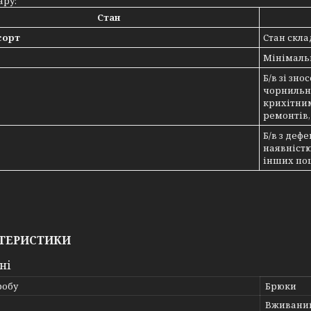
ару:
Стан
сорт
Стан скла
Мінімаль
Б/в зі зн
чорнильн
крихітни
ремонтів,
Б/в з деф
наявністю
інших по
ТЕРИСТИКИ
ні
робу
Брюки
Вживани