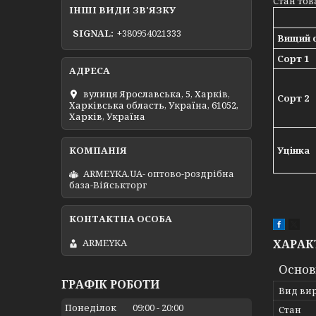
Стан тов
ІНШІ ВИДИ ЗВ'ЯЗКУ
SIGNAL
+380954021333
Вищий 
Сорт 1
вулиця Ярославська, 5, Харків,
Сорт 2
Харківська область, Україна, 61052,
Харків, Україна
Уцінка
ARMEYKA.UA- оптово-роздрібна
база-Військторг
ХАРАК
ARMEYKA
Основ
ГРАФІК РОБОТИ
Вид ви
Понеділок
09:00
20:00
Стан