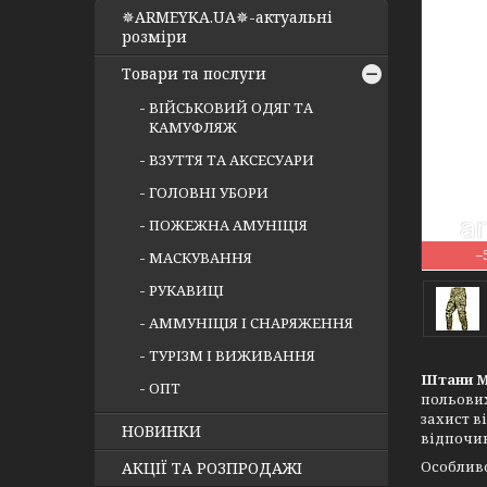
✵ARMEYKA.UA✵-актуальні
розміри
Товари та послуги
ВІЙСЬКОВИЙ ОДЯГ ТА
КАМУФЛЯЖ
ВЗУТТЯ ТА АКСЕСУАРИ
ГОЛОВНІ УБОРИ
ПОЖЕЖНА АМУНІЦІЯ
–
МАСКУВАННЯ
РУКАВИЦІ
АММУНІЦІЯ І СНАРЯЖЕННЯ
ТУРІЗМ І ВИЖИВАННЯ
Штани M
ОПТ
польових
захист в
НОВИНКИ
відпочи
Особливо
АКЦІЇ ТА РОЗПРОДАЖІ