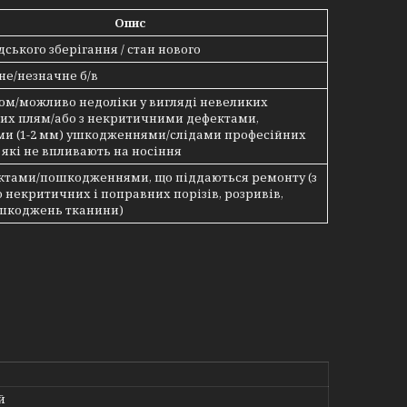
Опис
дського зберігання / стан нового
не/незначне б/в
осом/можливо недоліки у вигляді невеликих
их плям/або з некритичними дефектами,
ми (1-2 мм) ушкодженнями/слідами професійних
 які не впливають на носіння
ектами/пошкодженнями, що піддаються ремонту (з
 некритичних і поправних порізів, розривів,
шкоджень тканини)
й