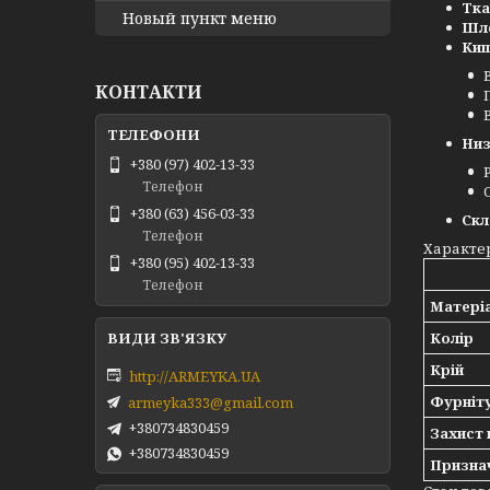
Тка
Новый пункт меню
Шле
Киш
КОНТАКТИ
Низ
+380 (97) 402-13-33
Телефон
+380 (63) 456-03-33
Скл
Телефон
Характе
+380 (95) 402-13-33
Телефон
Матері
Колір
Крій
http://ARMEYKA.UA
Фурніт
armeyka333@gmail.com
+380734830459
Захист 
+380734830459
Призна