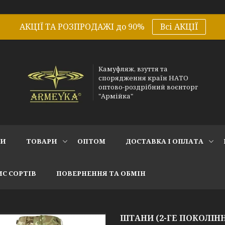
АКЦІЇ ТА РОЗПРОДАЖІ до 90%
Всі АКЦІЇ
Камуфляж, взуття та
спорядження країн НАТО
оптово-роздрібний воєнторг
"Армійка"
СИ
ТОВАРИ
ОПТОМ
ДОСТАВКА І ОПЛАТА
С СОРТІВ
ПОВЕРНЕННЯ ТА ОБМІН
ШТАНИ (2-ГЕ ПОКОЛІНН