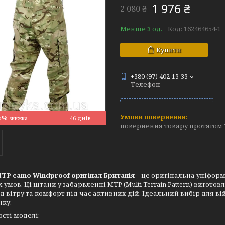
1 976 ₴
2 080 ₴
Менше 3 од.
Код:
162464654-1
Купити
+380 (97) 402-13-33
Телефон
5%
46 днів
повернення товару протягом 
TP camo Windproof оригінал Британія
– це оригінальна уніформ
 умов. Ці штани у забарвленні MTP (Multi Terrain Pattern) вигото
ід вітру та комфорт під час активних дій. Ідеальний вибір для ві
нку.
сті моделі: