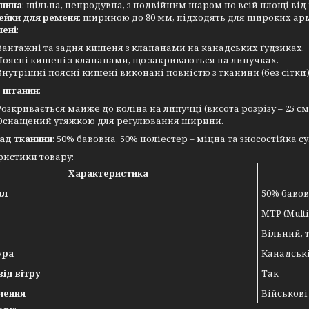
нина
: щільна, непродувна, з подвійним шаром по всій площі від
йки для ременя
: шириною до 80 мм, підходять для широких ар
ені
:
Вантажні та задня кишеня з клапанами на канадських ґудзиках.
Поясні кишені з клапанами, що закриваються на липучках.
Внутрішні поясні кишені виконані повністю з тканини (без сітки)
 штанин
:
Розкривається майже до коліна на липучці (висота розрізу – 25 см
Оснащений утяжкою для регулювання ширини.
ад тканини
: 50% бавовна, 50% поліестер – міцна та зносостійка с
ристики товару:
Характеристика
ал
50% бавов
MTP (Multi 
Вільний, 
ура
Канадські
від вітру
Так
чення
Військові