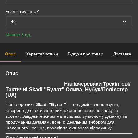
Розмір взуття UA
40
Менше 3 од.
Опис
Характеристики
Відгуки про товар
Доставка
Опис
Напівчеревики Трекінгові/
Тактичні Skadi "Булат" Олива, Нубук/Поліестер
(UA)
Напівчеревики
Skadi "Булат"
— це демісезонне взуття,
створене для активного використання навесні, влітку та
восени. Завдяки якісним матеріалам, сучасному дизайну та
продуманим деталям, вони є ідеальним вибором для
щоденного носіння, походів та активного відпочинку.