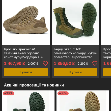
Кросівки трекінгові/
Берці Skadi "B-3"
Крос
тактичні skadi "орлан"
оливкового кольору, нубук/
такт
койот нубук/кордура UA
поліестер, виробництво
чорн
UA
1 467,90
1 856,52
1 6
₴
₴
2 097 ₴
2 292 ₴
Купити
Купити
Акційні пропозиції та новинки
–30%
–30%