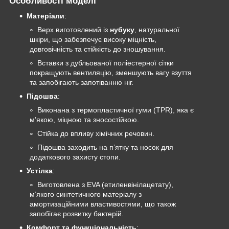
Особливості моделі
Матеріали
:
Верх виготовлений із
нубуку
, натуральної
шкіри, що забезпечує високу міцність,
довговічність та стійкість до зношування.
Вставки з дубльованої поліестерної сітки
покращують вентиляцію, зменшують вагу взуття
та запобігають запотіванню ніг.
Підошва
:
Виконана з термопластичної гуми (TPR), яка є
м’якою, міцною та зносостійкою.
Стійка до впливу хімічних речовин.
Підошва заходить на п’ятку та носок для
додаткового захисту стопи.
Устілка
:
Виготовлена з EVA (етиленвінілацетату),
м’якого синтетичного матеріалу з
амортизаційними властивостями, що також
запобігає розвитку бактерій.
Комфорт та функціональність
: