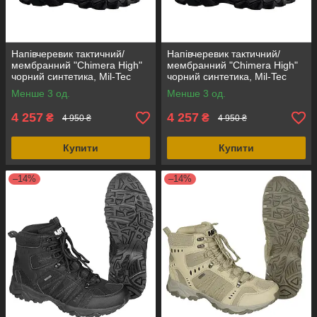
Напівчеревик тактичний/
Напівчеревик тактичний/
мембранний "Chimera High"
мембранний "Chimera High"
чорний синтетика, Mil-Tec
чорний синтетика, Mil-Tec
Німеччина
Німеччина
Менше 3 од.
Менше 3 од.
4 257
4 257
₴
₴
4 950 ₴
4 950 ₴
Купити
Купити
–14%
–14%