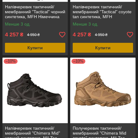
Напівчеревик тактичний/
Напівчеревик тактичний/
мембранний "Tactical" чорний
мембранний "Tactical" coyote
синтетика, MFH Німеччина
tan синтетика, MFH
Німеччина
Менше 3 од.
Менше 3 од.
4 257
4 257
₴
₴
4 950 ₴
4 950 ₴
Купити
Купити
–10%
–10%
Напівчеревик тактичний/
Получеревик тактичний/
мембранний "Сhimera Mid"
мембранний "Chimera Mid