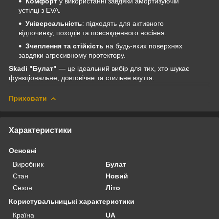
Комфорт
у використанні завдяки амортизуючій
устілці з EVA.
Універсальність
: підходять для активного
відпочинку, походів та повсякденного носіння.
Зчеплення та стійкість
на будь-яких поверхнях
завдяки агресивному протектору.
Skadi "Булат"
— це ідеальний вибір для тих, хто шукає
функціональне, довговічне та стильне взуття.
Приховати
Характеристики
Основні
Виробник
Булат
Стан
Новий
Сезон
Літо
Користувальницькі характеристики
Країна
UA