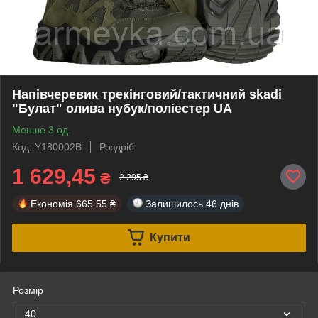
Напівчеревик трекінговий/тактичний skadi
"Булат" олива нубук/поліестер UA
Менше 3 од.
Код: Y180002B
Роздріб
1 629,45
₴
2 295 ₴
Економія
665.55 ₴
Залишилось
46 днів
Купити
Розмір
40