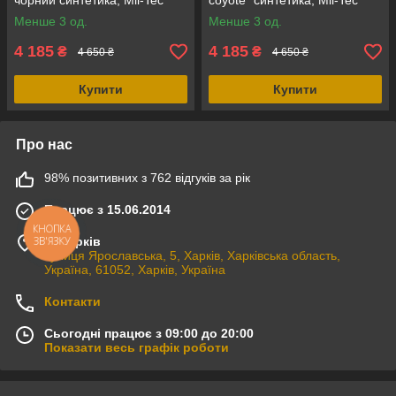
чорний синтетика, Mil-Tec
coyote" синтетика, Mil-Tec
Німеччина
Німеччина
Менше 3 од.
Менше 3 од.
4 185
4 185
₴
₴
4 650 ₴
4 650 ₴
Купити
Купити
Про нас
98% позитивних з 762 відгуків за рік
Працює з 15.06.2014
КНОПКА
ЗВ'ЯЗКУ
м. Харків
вулиця Ярославська, 5, Харків, Харківська область,
Україна, 61052, Харків, Україна
Контакти
Сьогодні працює з 09:00 до 20:00
Показати весь графік роботи