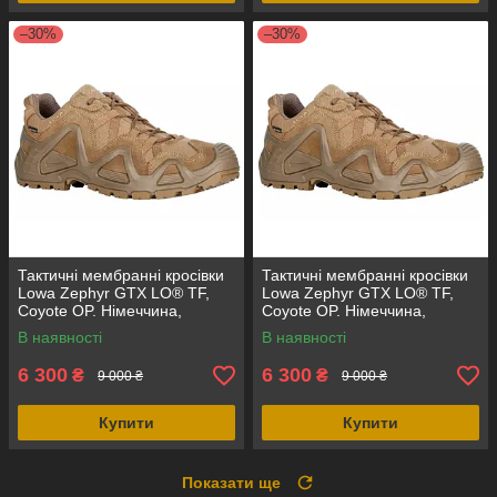
–30%
–30%
Тактичні мембранні кросівки
Тактичні мембранні кросівки
Lowa Zephyr GTX LO® TF,
Lowa Zephyr GTX LO® TF,
Coyote OP. Німеччина,
Coyote OP. Німеччина,
оригінал.
оригінал.
В наявності
В наявності
6 300
6 300
₴
₴
9 000 ₴
9 000 ₴
Купити
Купити
Показати ще