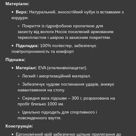
Матеріали:
Верх:
Натуральний, зносостійкий нубук із вставками з
кордури.
Покриття із гідрофобною пропиткою для
захисту від вологи.Носок посилений армованим
термопластом і шкірою із захисним покриттям.
Підкладка:
100% поліестер, забезпечує
повітропроникність та комфорт.
Підошва:
Матеріал:
EVA (етиленвінілацетат).
Легкий і амортизаційний матеріал.
Забезпечує чудове поглинання ударів, знижує
навантаження на стопу.
Середня вага підошви – 300 г, розрахована на
пробіг близько 1000 км.
Ідеально підходить для спортивного і
повсякденного взуття.
Конструкція:
Ергономічний крій забезпечує щільне прилягання до