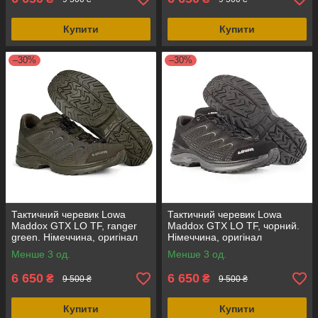
Купити
Купити
–30%
–30%
Тактичний черевик Lowa
Тактичний черевик Lowa
Maddox GTX LO TF, ranger
Maddox GTX LO TF, чорний.
green. Німеччина, оригінал
Німеччина, оригінал
Менше 3 од.
Менше 3 од.
6 650
6 650
₴
₴
9 500 ₴
9 500 ₴
Купити
Купити