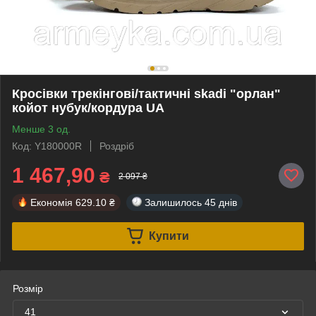
Кросівки трекінгові/тактичні skadi "орлан"
койот нубук/кордура UA
Менше 3 од.
Код: Y180000R
Роздріб
1 467,90
₴
2 097 ₴
Економія
629.10 ₴
Залишилось
45 днів
Купити
Розмір
41