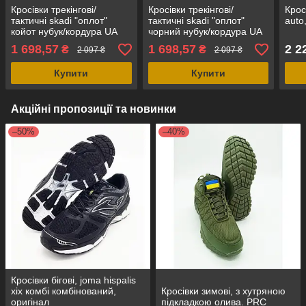
Кросівки трекінгові/
Кросівки трекінгові/
Кросі
тактичні skadi "оплот"
тактичні skadi "оплот"
auto
койот нубук/кордура UA
чорний нубук/кордура UA
1 698,57
1 698,57
2 2
₴
₴
2 097 ₴
2 097 ₴
Купити
Купити
Акційні пропозиції та новинки
–50%
–40%
Кросівки бігові, joma hispalis
xix комбі комбінований,
Кросівки зимові, з хутряною
оригінал
підкладкою олива. PRC