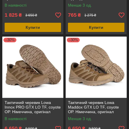
В наявності
Менше 3 од.
1 825
765
₴
₴
3 650 ₴
1 275 ₴
Купити
Купити
–30%
–30%
Тактичний черевик Lowa
Тактичний черевик Lowa
Innox PRO GTX LO TF, coyote
Maddox GTX LO TF, coyote
OP. Німеччина, оригінал
OP. Німеччина, оригінал
В наявності
Менше 3 од.
6 650
6 650
₴
₴
9 500 ₴
9 500 ₴