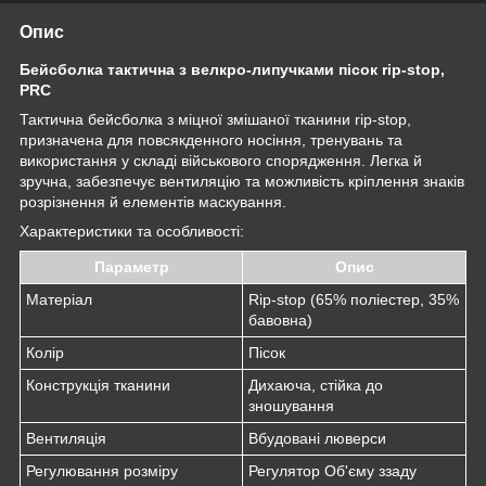
Опис
Бейсболка тактична з велкро-липучками пісок rip-stop,
PRC
Тактична бейсболка з міцної змішаної тканини rip-stop,
призначена для повсякденного носіння, тренувань та
використання у складі військового спорядження. Легка й
зручна, забезпечує вентиляцію та можливість кріплення знаків
розрізнення й елементів маскування.
Характеристики та особливості:
Параметр
Опис
Матеріал
Rip-stop (65% поліестер, 35%
бавовна)
Колір
Пісок
Конструкція тканини
Дихаюча, стійка до
зношування
Вентиляція
Вбудовані люверси
Регулювання розміру
Регулятор Об'єму ззаду