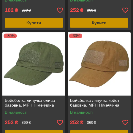
В наявності
В наявності
182
252
₴
₴
260 ₴
360 ₴
Купити
Купити
–30%
–30%
Бейсболка липучка олива
Бейсболка липучка койот
бавовна, MFH Німеччина
бавовна, MFH Німеччина
В наявності
В наявності
252
252
₴
₴
360 ₴
360 ₴