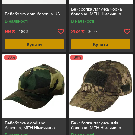
Бейсболка липучка чорна
Бейсболка dpm бавовна UA
бавовна, MFH Німеччина
В наявності
В наявності
99
252
₴
₴
180 ₴
360 ₴
Купити
Купити
–30%
–30%
Бейсболка woodland
Бейсболка липучка змія
бавовна, MFH Німеччина
бавовна, MFH Німеччина