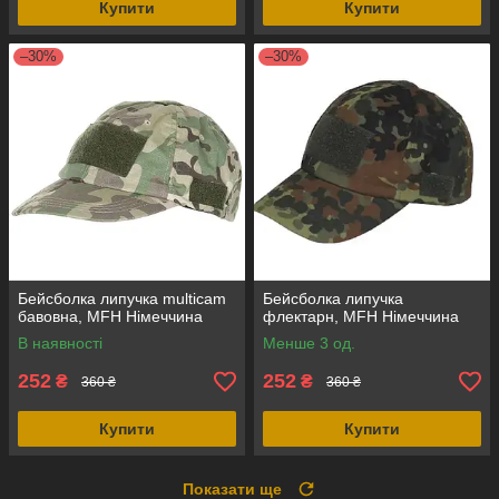
Купити
Купити
–30%
–30%
Бейсболка липучка multicam
Бейсболка липучка
бавовна, MFH Німеччина
флектарн, MFH Німеччина
В наявності
Менше 3 од.
252
252
₴
₴
360 ₴
360 ₴
Купити
Купити
Показати ще