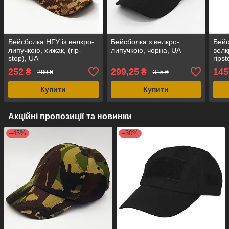
Бейсболка НГУ із велкро-
Бейсболка з велкро-
Бейс
липучкою, хижак, (rip-
липучкою, чорна, UA
велк
stop), UA
rips
252
299,25
145
₴
₴
280 ₴
315 ₴
Купити
Купити
Акційні пропозиції та новинки
–45%
–30%