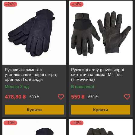
–24%
–14%
Рукавички зимові з
Рукавиці army gloves чорні
утеплювачем, чорні шкіра,
синтетична шкіра, Mil-Tec
оригінал Голландія
(Німеччина)
Менше 3 од.
В наявності
478,80
559
₴
₴
630 ₴
650 ₴
Купити
Купити
–10%
–10%