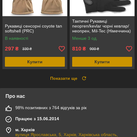
Тактичні Рукавиці
Рукавиці сенсорні coyote tan
neopren/kevlar чорні кевлар/
softshell (PRC)
неопрен, Mil-Tec (Німеччина)
В наявності
Менше 3 од.
297
810
₴
₴
330 ₴
900 ₴
Купити
Купити
Показати ще
Про нас
98% позитивних з 764 відгуків за рік
Працює з 15.06.2014
м. Харків
вулиця Ярославська, 5, Харків, Харківська область,