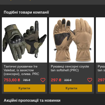
Подібні товари компанії
Тактичні рукавички Ire
Рукавиці сенсорні coyote
Рука
Valebat, із захистом
tan softshell (PRC)
tan 
(сенсорні), олива. PRC
753,60
297
297
₴
₴
785 ₴
330 ₴
Купити
Купити
Акційні пропозиції та новинки