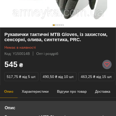
Рукавички тактичні MTB Gloves, із захистом,
сенсорні, олива, синтетика, PRC.
Немає в наявності
Код: Y150014B
Опт і роздріб
545
₴
517,75 ₴
від 5 шт.
490,50 ₴
від 10 шт.
463,25 ₴
від 15 шт.
Опис
Характеристики
Відгуки про товар
Доставка
Опис