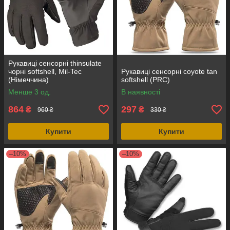
Рукавиці сенсорні thinsulate
чорні softshell, Mil-Tec
Рукавиці сенсорні coyote tan
(Німеччина)
softshell (PRC)
Менше 3 од.
В наявності
864
297
₴
₴
960 ₴
330 ₴
Купити
Купити
–10%
–10%