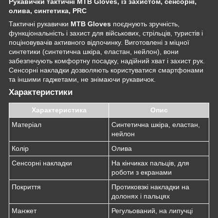
Рукавички тактичні MTB Gloves, із захистом, сенсорні,
олива, синтетика, PRC
Тактичні рукавички
MTB Gloves
поєднують зручність,
функціональність і захист для військових, стрільців, туристів і
поціновувачів активного відпочинку. Виготовлені з міцної
синтетики (синтетична шкіра, еластан, нейлон), вони
забезпечують комфортну посадку, надійний хват і захист рук.
Сенсорні накладки дозволяють користуватися смартфонами
та іншими гаджетами, не знімаючи рукавичок.
Характеристики
Характеристика
Опис
Матеріал
Синтетична шкіра, еластан,
нейлон
Колір
Олива
Сенсорні накладки
На кінчиках пальців, для
роботи з екранами
Покриття
Протиковзкі накладки на
долонях і пальцях
Манжет
Регульований, на липучці