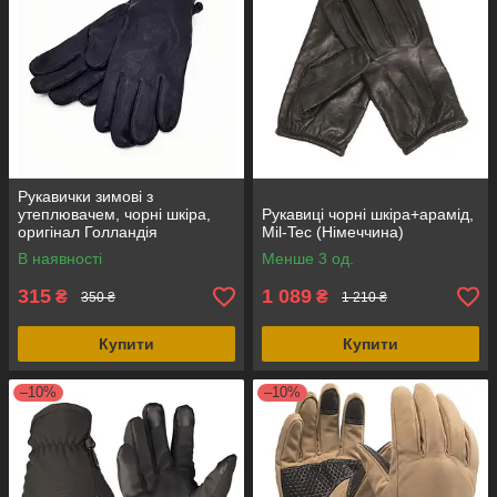
Рукавички зимові з
утеплювачем, чорні шкіра,
Рукавиці чорні шкіра+арамід,
оригінал Голландія
Mil-Tec (Німеччина)
В наявності
Менше 3 од.
315
1 089
₴
₴
350 ₴
1 210 ₴
Купити
Купити
–10%
–10%