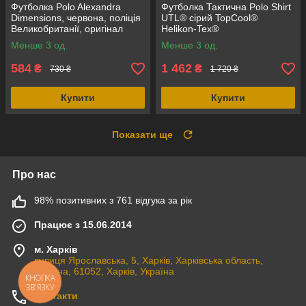
Футболка Polo Alexandra
Футболка Тактична Polo Shirt
Dimensions, червона, поліція
UTL® сірий TopCool®
Великобританії, оригінал
Helikon-Tex®
Менше 3 од.
Менше 3 од.
584
1 462
₴
₴
730 ₴
1 720 ₴
Купити
Купити
Показати ще
Про нас
98% позитивних з 761 відгука за рік
Працює з 15.06.2014
м. Харків
вулиця Ярославська, 5, Харків, Харківська область,
Україна, 61052, Харків, Україна
КНОПКА
ЗВ'ЯЗКУ
Контакти