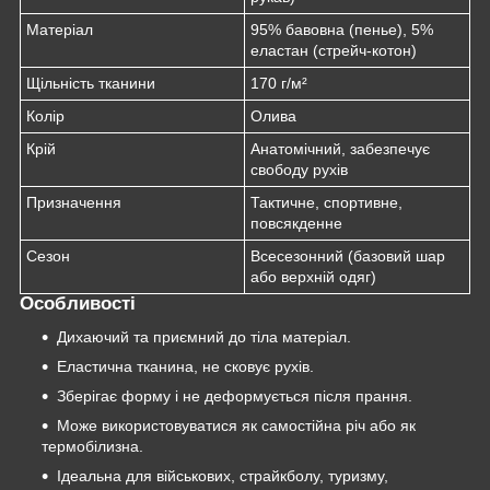
Матеріал
95% бавовна (пенье), 5%
еластан (стрейч-котон)
Щільність тканини
170 г/м²
Колір
Олива
Крій
Анатомічний, забезпечує
свободу рухів
Призначення
Тактичне, спортивне,
повсякденне
Сезон
Всесезонний (базовий шар
або верхній одяг)
Особливості
Дихаючий та приємний до тіла матеріал.
Еластична тканина, не сковує рухів.
Зберігає форму і не деформується після прання.
Може використовуватися як самостійна річ або як
термобілизна.
Ідеальна для військових, страйкболу, туризму,