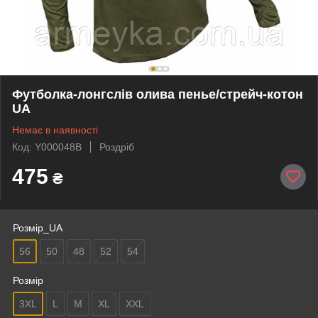
Футболка-лонгслів олива пенье/стрейч-котон
UA
Немає в наявності
Код: Y000048B
Роздріб
475
₴
Розмір_UA
56
50
48
52
54
Розмір
3XL
L
M
XL
XXL