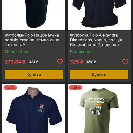
Футболка-Polo Національна
Футболка Polo Alexandra
поліція України, темно-синя,
Dimensions, чорна, поліція
коттон, UA
Великобританії, оригінал
Менше 3 од.
В наявності
173,84
325
₴
₴
424 ₴
650 ₴
Купити
Купити
–50%
–29%