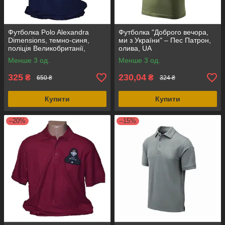
Футболка Polo Alexandra
Футболка "Доброго вечора,
Dimensions, темно-синя,
ми з України" – Пес Патрон,
поліція Великобританії,
олива, UA
оригінал
Менше 3 од.
Менше 3 од.
325
230,04
₴
₴
650 ₴
324 ₴
Купити
Купити
–20%
–15%