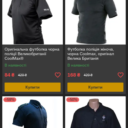
Оригінальна футболка чорна
Футболка поліція жіноча,
поліції Великобританії
чорна Coolmax, оригінал
CoolMax®
Велика Британія
В наявності
В наявності
84
168
₴
₴
420 ₴
420 ₴
Купити
Купити
–59%
–50%