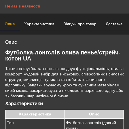
Немає в наявності
Опис
Характеристики
Відгуки про товар
Доставка
Опис
Футболка-лонгслів олива пенье/стрейч-
котон UA
Тактична футболка-лонгслів поєднує функціональність, стиль і
комфорт. Чудовий вибір для військових, співробітників силових
структур, мисливців, туристів та любителів активного
відпочинку. Завдяки зручному крою та сучасним матеріалам
виріб можна використовувати як елемент верхнього одягу або
як базовий шар натільної білизни.
Характеристики
Характеристика
Опис
Тип
Футболка-лонгслів (довгий
рукав)