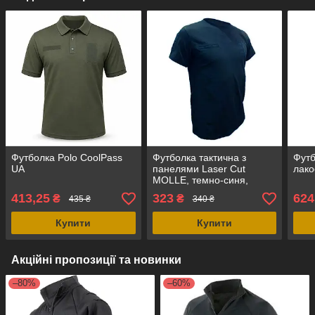
Футболка Polo CoolPass
Футболка тактична з
Футб
UA
панелями Laser Cut
лако
MOLLE, темно-синя,
пеньє/стрейч-котон, UA
413,25
323
624
₴
₴
435 ₴
340 ₴
Купити
Купити
Акційні пропозиції та новинки
–80%
–60%