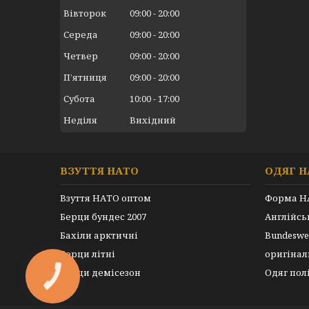
Вівторок
09:00
20:00
Середа
09:00
20:00
Четвер
09:00
20:00
Пʼятниця
09:00
20:00
Субота
10:00
17:00
Неділя
Вихідний
ВЗУТТЯ НАТО
ОДЯГ Н
Взуття НАТО оптом
Форма Н
Берци бундес 2007
Англійс
Бахіли арктичні
Bundeswe
Берци літні
оригінал
Берци демісезон
Одяг пол
КНОПКА
ЗВ'ЯЗКУ