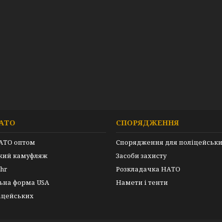
АТО
СПОРЯДЖЕННЯ
АТО оптом
Спорядження для поліцейськ
ький камуфляж
Засоби захисту
hr
Розкладачка НАТО
ьна форма USA
Намети і тенти
іцейських