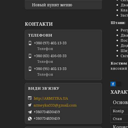
Новый пункт меню
Два
Кла
Зас
Штани:
КОНТАКТИ
Рег
Два
Пос
+380 (97) 402-13-33
Дод
Телефон
Шир
Сві
+380 (63) 456-03-33
Телефон
Костюм
високий 
+380 (95) 402-13-33
Телефон
ХАРАК
http://ARMEYKA.UA
Основ
armeyka333@gmail.com
Колір
+380734830459
+380734830459
Стан
Корис