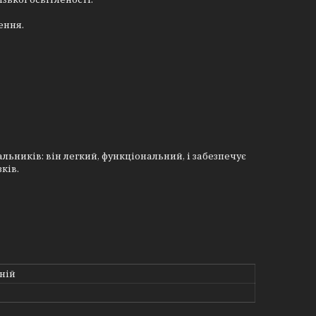
ення.
ьників: він легкий, функціональний, і забезпечує
ків.
ній