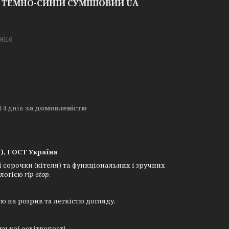
 ТЕМНО-СИНІЙ СУМІШОВИЙ UA
9616
14 днів
за домовленістю
, ГОСТ Україна
ї сорочки (кітеля) та функціональних і зручних
ологією
rip-stop
.
ю на розрив та легкістю догляду.
ької освітленості.