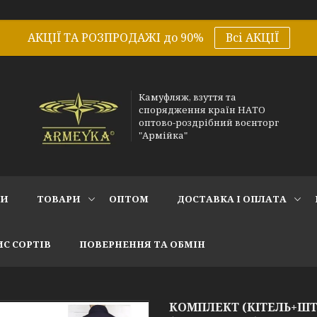
АКЦІЇ ТА РОЗПРОДАЖІ до 90%
Всі АКЦІЇ
Камуфляж, взуття та
спорядження країн НАТО
оптово-роздрібний воєнторг
"Армійка"
СИ
ТОВАРИ
ОПТОМ
ДОСТАВКА І ОПЛАТА
С СОРТІВ
ПОВЕРНЕННЯ ТА ОБМІН
КОМПЛЕКТ (КІТЕЛЬ+ШТ