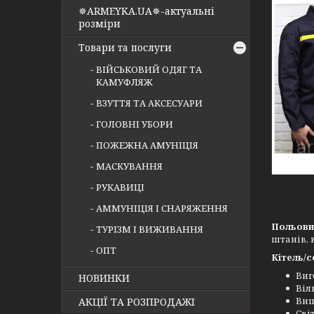
✵ARMEYKA.UA✵-актуальні
розміри
Товари та послуги
ВІЙСЬКОВИЙ ОДЯГ ТА
КАМУФЛЯЖ
ВЗУТТЯ ТА АКСЕСУАРИ
ГОЛОВНІ УБОРИ
ПОЖЕЖНА АМУНІЦІЯ
МАСКУВАННЯ
РУКАВИЦІ
АММУНІЦІЯ І СНАРЯЖЕННЯ
Польови
ТУРІЗМ І ВИЖИВАННЯ
штанів, 
ОПТ
Кітель/с
Виг
НОВИНКИ
Віл
Ви
АКЦІЇ ТА РОЗПРОДАЖІ
Сві