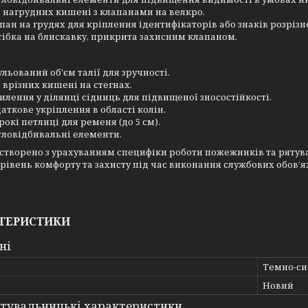
 нагрудних кишені з клапанами на велкро.
пан на грудях для кріплення ідентифікаторів або знаків розрізн
тібка на блискавку, прикрита захисним клапаном.
ульований об'єм талії для зручності.
 врізних кишені на стегнах.
илення у ділянці сідниць для підвищеної зносостійкості.
аткове укріплення в області колін.
окі петлиці для ременя (до 5 см).
тловідбивальні елементи.
створено з урахуванням специфіки роботи пожежників та рятувал
рівень комфорту та захисту під час виконання службових обов’яз
ТЕРИСТИКИ
ні
Темно-си
Новий
тувальницькі характеристики