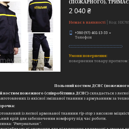
(ПОЖАРНОГО), ТРИМАЄ
2 040 ₴
Немає в наявності
Код:
HK78
+380 (97) 402-13-33
Телефон
повернення товару протягом 
Польовий костюм ДСНС (пожежного)
й костюм пожежного (співробітника ДСНС)
складається з легко
виготовлених із якісної змішаної тканини з армуванням за техн
орочка:
отовлений із легкої армованої тканини
rip-stop
з високою міцніст
ьний крій для забезпечення комфорту під час роботи.
шивка:
"Рятувальник"
.
тловідбивальні елементи для підвищення видимості в умовах низ