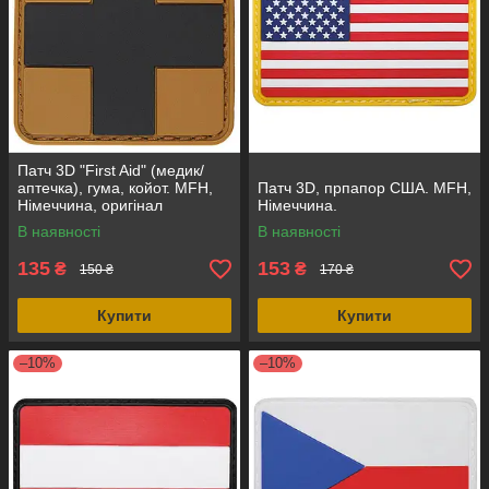
Патч 3D "First Aid" (медик/
аптечка), гума, койот. MFH,
Патч 3D, прпапор США. MFH,
Німеччина, оригінал
Німеччина.
В наявності
В наявності
135
153
₴
₴
150 ₴
170 ₴
Купити
Купити
–10%
–10%