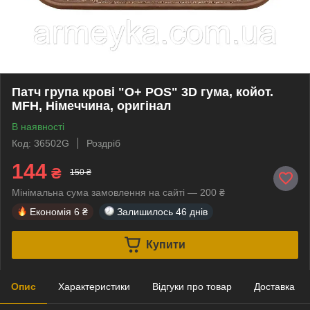
Патч група крові "O+ POS" 3D гума, койот.
MFH, Німеччина, оригінал
В наявності
Код: 36502G
Роздріб
144
₴
150 ₴
Мінімальна сума замовлення на сайті — 200 ₴
Економія
6 ₴
Залишилось
46 днів
Купити
Опис
Характеристики
Відгуки про товар
Доставка