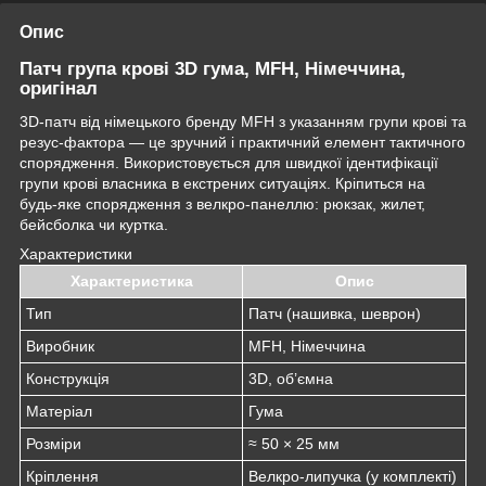
Опис
Патч група крові 3D гума, MFH, Німеччина,
оригінал
3D-патч від німецького бренду MFH з указанням групи крові та
резус-фактора — це зручний і практичний елемент тактичного
спорядження. Використовується для швидкої ідентифікації
групи крові власника в екстрених ситуаціях. Кріпиться на
будь-яке спорядження з велкро-панеллю: рюкзак, жилет,
бейсболка чи куртка.
Характеристики
Характеристика
Опис
Тип
Патч (нашивка, шеврон)
Виробник
MFH, Німеччина
Конструкція
3D, об’ємна
Матеріал
Гума
Розміри
≈ 50 × 25 мм
Кріплення
Велкро-липучка (у комплекті)