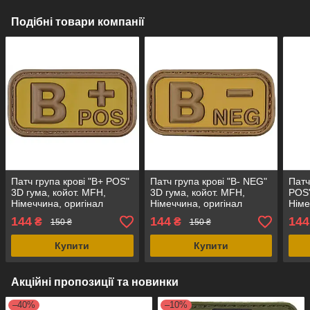
Подібні товари компанії
Патч група крові "B+ POS"
Патч група крові "B- NEG"
Патч
3D гума, койот. MFH,
3D гума, койот. MFH,
POS"
Німеччина, оригінал
Німеччина, оригінал
Німе
144
144
144
₴
₴
150 ₴
150 ₴
Купити
Купити
Акційні пропозиції та новинки
–40%
–10%