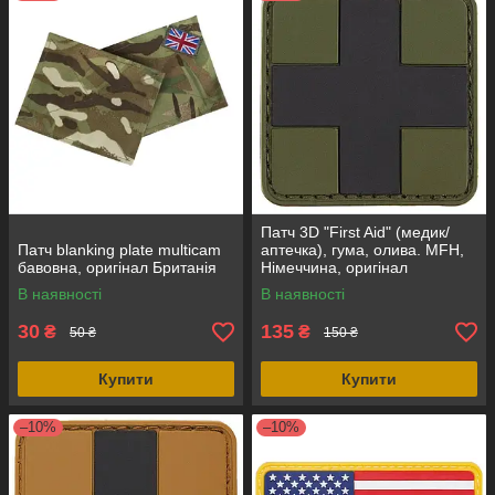
Патч 3D "First Aid" (медик/
Патч blanking plate multicam
аптечка), гума, олива. MFH,
бавовна, оригінал Британія
Німеччина, оригінал
В наявності
В наявності
30
135
₴
₴
50 ₴
150 ₴
Купити
Купити
–10%
–10%