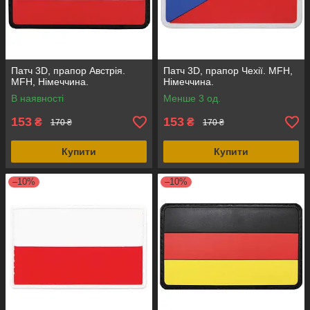
Патч 3D, прапор Австрія.
Патч 3D, прапор Чехії. MFH,
MFH, Німеччина.
Німеччина.
В наявності
Менше 3 од.
153
153
₴
₴
170 ₴
170 ₴
Купити
Купити
–10%
–10%