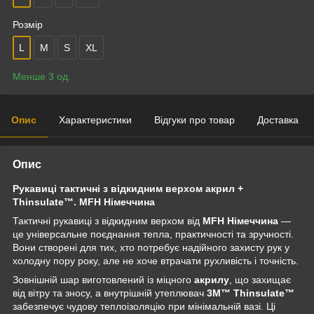
Розмір
L
M
S
XL
Менше 3 од.
Опис
Характеристики
Відгуки про товар
Доставка
Опис
Рукавиці тактичні з відкидним верхом акрил +
Thinsulate™. MFH Німеччина
Тактичні рукавиці з відкидним верхом від
MFH Німеччина
—
це універсальне поєднання тепла, практичності та зручності.
Вони створені для тих, хто потребує надійного захисту рук у
холодну пору року, але не хоче втрачати рухливість і точність.
Зовнішній шар виготовлений із міцного
акрилу
, що захищає
від вітру та зносу, а внутрішній утеплювач
3M™ Thinsulate™
забезпечує чудову теплоізоляцію при мінімальній вазі. Ці