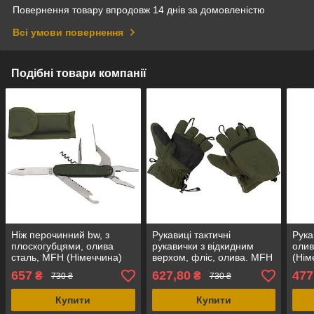
Повернення товару впродовж 14 днів за домовленістю
Всі умови повернення
Подібні товари компанії
Ніж перочинний bw, з
Рукавиці тактичні
Рука
плоскогубцями, олива
рукавички з відкидним
олив
сталь, MFH (Німеччина)
верхом, фліс, олива. MFH
(Нім
Німеччина.
657
627,80
477
₴
₴
730 ₴
730 ₴
Купити
Купити