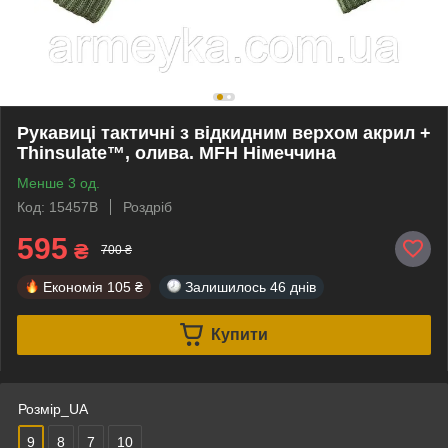
Рукавиці тактичні з відкидним верхом акрил +
Thinsulate™, олива. MFH Німеччина
Менше 3 од.
Код: 15457B
Роздріб
595
₴
700 ₴
Економія
105 ₴
Залишилось
46 днів
Купити
Розмір_UA
9
8
7
10