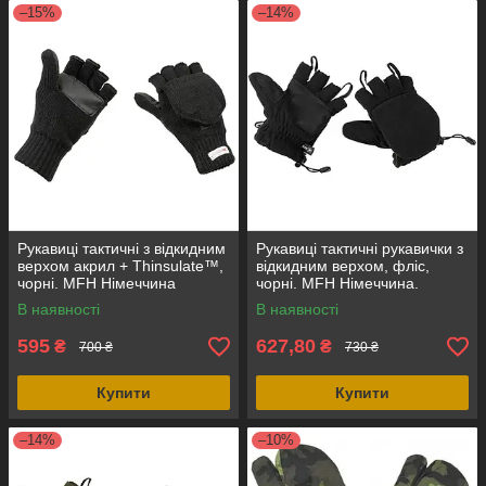
–15%
–14%
Рукавиці тактичні з відкидним
Рукавиці тактичні рукавички з
верхом акрил + Thinsulate™,
відкидним верхом, фліс,
чорні. MFH Німеччина
чорні. MFH Німеччина.
В наявності
В наявності
595
627,80
₴
₴
700 ₴
730 ₴
Купити
Купити
–14%
–10%