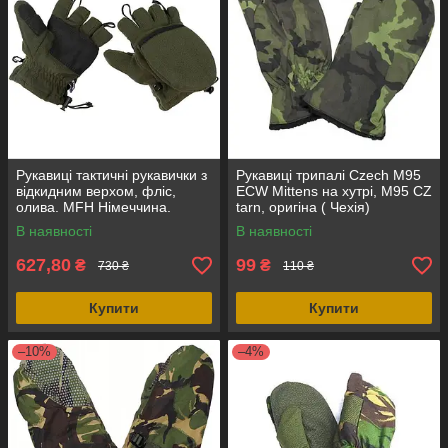
Рукавиці тактичні рукавички з
Рукавиці трипалі Czech M95
відкидним верхом, фліс,
ECW Mittens на хутрі, M95 CZ
олива. MFH Німеччина.
tarn, оригіна ( Чехія)
В наявності
В наявності
627,80
99
₴
₴
730 ₴
110 ₴
Купити
Купити
–10%
–4%