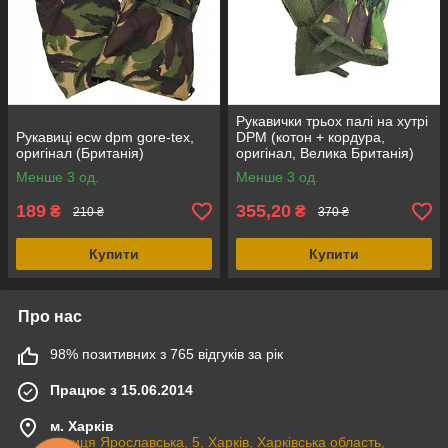
Рукавички трьох палі на хутрі
Рукавиці ecw dpm gore-tex,
DPM (котон + кордура,
оригінал (Британія)
оригінал, Велика Британія)
Менше 3 од.
Менше 3 од.
189
355,20
₴
₴
210 ₴
370 ₴
Купити
Купити
Про нас
98% позитивних з 765 відгуків за рік
Працює з 15.06.2014
м. Харків
вулиця Ярославська, 5, Харків, Харківська область,