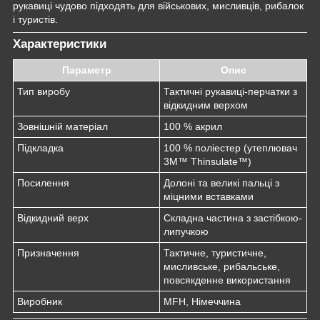
рукавиці чудово підходять для військових, мисливців, рибалок
і туристів.
Характеристики
Параметр
Опис
Тип виробу
Тактичні рукавиці-перчатки з
відкидним верхом
Зовнішній матеріал
100 % акрил
Підкладка
100 % поліестер (утеплювач
3M™ Thinsulate™)
Посилення
Долоні та великі пальці з
міцними вставками
Відкидний верх
Складна частина з застібкою-
липучкою
Призначення
Тактичне, туристичне,
мисливське, рибальське,
повсякденне використання
Виробник
MFH, Німеччина