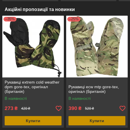
Акційні пропозиції та новинки
–35%
–25%
Рукавиці extrem cold weather
dpm gore-tex, оригінал
Рукавиці ecw mtp gore-tex,
(Британія)
оригінал (Британія)
В наявності
В наявності
273
390
₴
₴
420 ₴
520 ₴
Купити
Купити