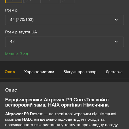
Розмір
42 (270/103)
Розмір взуття UA
42
Менше 3 од.
Опис
Характеристики
Відгуки про товар
Доставка
Опис
Берці-черевики Airpower P9 Gore-Tex койот
велюровий замш HAIX оригінал Німеччина
Airpower P9 Desert
— це трекінгові черевики від німецької
компанії
HAIX
, які ідеально підходять для походів та
повсякденного використання у теплу та прохолодну погоду