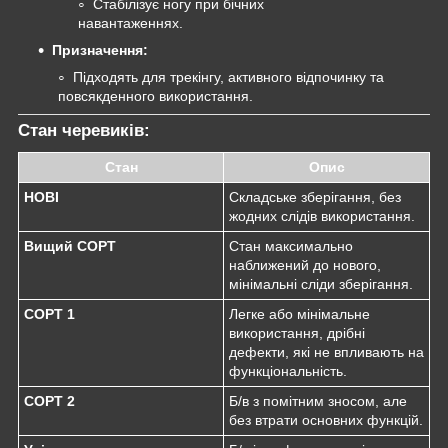
Стабілізує ногу при бічних
навантаженнях.
Призначення:
Підходять для трекінгу, активного відпочинку та
повсякденного використання.
Стан черевиків:
Стан
Опис
НОВІ
Складське зберігання, без
жодних слідів використання.
Вищий СОРТ
Стан максимально
наближений до нового,
мінімальні сліди зберігання.
СОРТ 1
Легке або мінімальне
використання, дрібні
дефекти, які не впливають на
функціональність.
СОРТ 2
Б/в з помітним зносом, але
без втрати основних функцій.