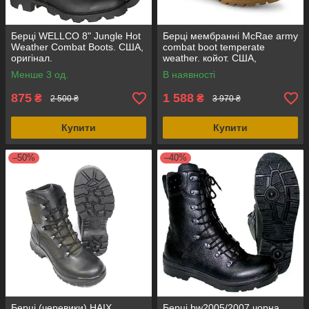
Берці WELLCO 8" Jungle Hot
Берці мембранні McRae army
Weather Combat Boots. США,
combat boot temperate
оригінал.
weather. койот. США,
оригінал.
Менше 3 од.
В наявності
875
1 588
₴
₴
2 500 ₴
3 970 ₴
Купити
Купити
–50%
–40%
Берці (черевики) HAIX
Берці bw2005/2007 чорна