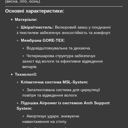
(весна, літо, осінь).
Основні характеристики:
Матеріали:
Шкіра/текстиль:
Велюровий замш у поєднанні
з текстилем забезпечує зносостійкість та комфорт.
Мембрана GORE-TEX:
Водовідштовхувальна та дихаюча.
Чотиришарова структура забезпечує
захист від вологи та ефективне відведення
випарів.
Технології:
Кліматична система MSL-System:
Запатентована система для циркуляції
повітря та відведення вологи.
Підошва Airpower із системою Arch Support
System:
Амортизує удари, знижуючи
навантаження на стопу.