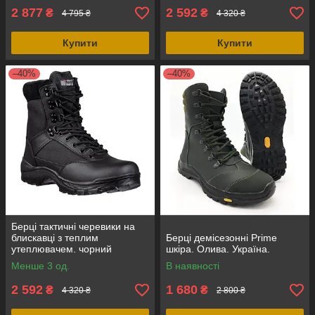
2 877
2 592
₴
₴
4 795 ₴
4 320 ₴
Купити
Купити
–40%
–40%
Берці тактичні черевики на
блискавці з теплим
Берці демісезонні Prime
утеплювачем. чорний
шкіра. Олива. Україна.
замш+кордура, Mil-Tec
Менше 3 од.
В наявності
Німеччина
2 592
1 680
₴
₴
4 320 ₴
2 800 ₴