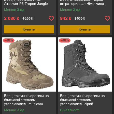
Airpower P6 Tropen Jungle
шкіра, оригінал Німеччина
Менше 3 од.
Менше 3 од.
2 080
942
₴
₴
4 160 ₴
1 570 ₴
Купити
Купити
–40%
–40%
Берці тактичні черевики на
Берці тактичні черевики на
блискавці з теплим
блискавці з теплим
утеплювачем. multicam
утеплювачем. сірий
замш+кордура, Mil-Tec
замш+кордура, Mil-Tec
Менше 3 од.
В наявності
Німеччина
Німеччина