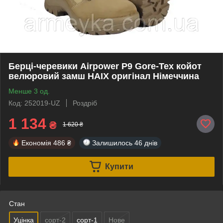
Берці-черевики Airpower P9 Gore-Tex койот
велюровий замш HAIX оригінал Німеччина
Менше 3 од.
Код: 252019-UZ
Роздріб
1 134
₴
1 620 ₴
Економія
486 ₴
Залишилось
46 днів
Купити
Стан
Уцінка
сорт-2
сорт-1
Нове