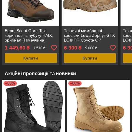
Берці Scout Gore-Tex
Тактичні мембранні
Такт
коричневі, з нубуку HAIX,
кросівки Lowa Zephyr GTX
крос
оригінал (Німеччина)
LO® TF, Coyote OP.
LO® 
Німеччина, оригінал.
Німе
1 449,60
6 300
6 3
₴
₴
1 510 ₴
9 000 ₴
Купити
Купити
Акційні пропозиції та новинки
–65%
–60%