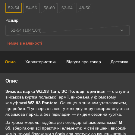
52-54
54-56
58-60
62-64
48-50
Розмір
52-54 (184/104)
Немає в наявності
Опис
Характеристики
Відгуки про товар
Доставка
Опис
Зимова парка WZ.93 Tarn, ЗС Польщі, оригінал
— статутна
військова куртка польської армії, виконана у фірмовому
камуфляжі
WZ.93 Pantera
. Оснащена знімним утеплювачем,
що робить її універсальною: у холодну пору використовується
як зимова парка, а без підкладки — як демісезонна куртка.
За кроєм модель подібна до легендарної американської
M-
65
, зберігаючи всі практичні елементи: місткі кишені, високий
комір, зручні блискавки з боків для доступу до кишень штанів