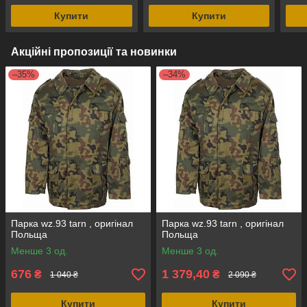
Купити
Купити
Акційні пропозиції та новинки
–35%
–34%
Парка wz.93 tarn , оригінал
Парка wz.93 tarn , оригінал
Польща
Польща
Менше 3 од.
Менше 3 од.
676
1 379,40
₴
₴
1 040 ₴
2 090 ₴
Купити
Купити