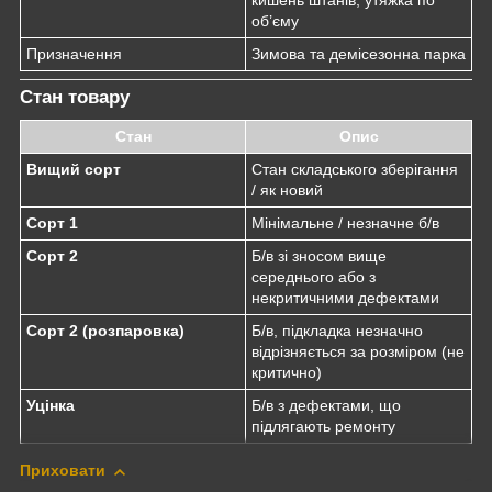
об’єму
Призначення
Зимова та демісезонна парка
Стан товару
Стан
Опис
Вищий сорт
Стан складського зберігання
/ як новий
Сорт 1
Мінімальне / незначне б/в
Сорт 2
Б/в зі зносом вище
середнього або з
некритичними дефектами
Сорт 2 (розпаровка)
Б/в, підкладка незначно
відрізняється за розміром (не
критично)
Уцінка
Б/в з дефектами, що
підлягають ремонту
Приховати