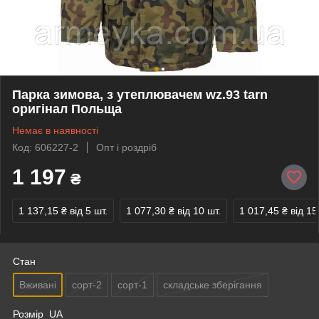
Парка зимова, з утеплювачем wz.93 tarn
оригінал Польща
Немає в наявності
Код: 606227-2
Опт і роздріб
1 197
₴
1 137,15 ₴
від 5 шт.
1 077,30 ₴
від 10 шт.
1 017,45 ₴
від 15
Стан
Вживані
сорт-2
сорт-1
складське зберігання
Розмір_UA