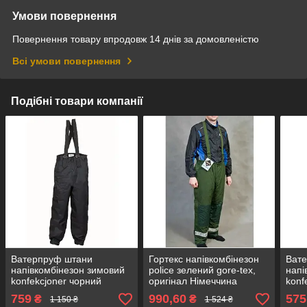
Умови повернення
Повернення товару впродовж 14 днів за домовленістю
Всі умови повернення
Подібні товари компанії
Ватерпруф штани
Гортекс напівкомбінезон
Ват
напівкомбінезон зимовий
police зелений gore-tex,
напі
konfekcjoner чорний
оригінал Німеччина
konf
waterproof Польща
wate
759
990,60
575
₴
₴
1 150 ₴
1 524 ₴