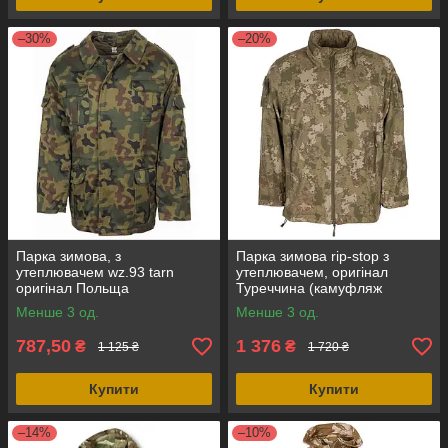
–30%
–20%
Парка зимова, з
Парка зимова rip-stop з
утеплювачем wz.93 tarn
утеплювачем, оригінал
оригінал Польща
Туреччина (камуфляж
M2021)
Менше 3 од.
Менше 3 од.
787,50
1 376
₴
₴
1 125 ₴
1 720 ₴
Купити
Купити
–14%
–10%