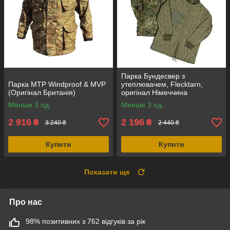
Парка Бундесвер з
Парка MTP Windproof & MVP
утеплювачем, Flecktarn,
(Оригінал Британія)
оригінал Німеччина
Менше 3 од.
Менше 3 од.
2 916
2 196
₴
₴
3 240 ₴
2 440 ₴
Купити
Купити
Показати ще
Про нас
98% позитивних з 762 відгуків за рік