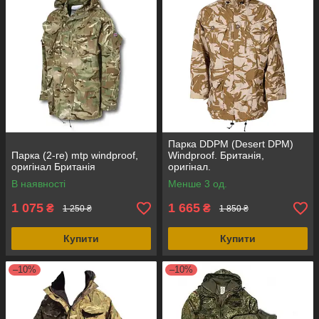
Парка DDPM (Desert DPM)
Парка (2-ге) mtp windproof,
Windproof. Британія,
оригінал Британія
оригінал.
В наявності
Менше 3 од.
1 075
1 665
₴
₴
1 250 ₴
1 850 ₴
Купити
Купити
–10%
–10%