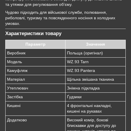
та утяжки для регулювання об’єму.
Чудово підходить для військової служби, полювання,
риболовлі, туризму та повсякденного носіння в холодних
умовах.
Характеристики товару
Параметр
Значення
Виробник
Польща (оригінал)
Модель
WZ.93 Tarn
Камуфляж
WZ.93 Pantera
Матеріал
Щільна змішана тканина
Утеплювач
Знімна підкладка
Застібка
Ґудзики
Кишені
4 фронтальні накладні,
кишені на рукавах
Додатково
Високий комір, бокові
блискавки для доступу до
кишень штанів, утяжка по