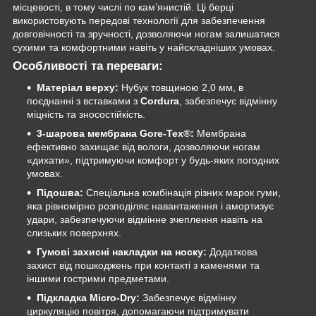
місцевості, в тому числі по кам’янистій. Ці берці
використовують передові технології для забезпечення
довговічності та зручності, дозволяючи ногам залишатися
сухими та комфортними навіть у найскладніших умовах.
Особливості та переваги:
Матеріал верху:
Нубук товщиною 2,0 мм, в
поєднанні з вставками з
Cordura
, забезпечує відмінну
міцність та зносостійкість.
3-шарова мембрана Gore-Tex®:
Мембрана
ефективно захищає від вологи, дозволяючи ногам
«дихати», підтримуючи комфорт у будь-яких погодних
умовах.
Підошва:
Спеціальна комбінація різних марок гуми,
яка рівномірно розподіляє навантаження і амортизує
удари, забезпечуючи відмінне зчеплення навіть на
слизьких поверхнях.
Гумові захисні накладки на носку:
Додаткова
захист від пошкоджень при контакті з каменями та
іншими гострими предметами.
Підкладка Micro-Dry:
Забезпечує відмінну
циркуляцію повітря, допомагаючи підтримувати