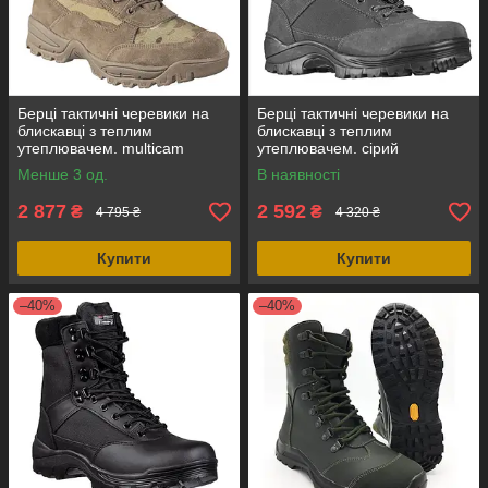
Берці тактичні черевики на
Берці тактичні черевики на
блискавці з теплим
блискавці з теплим
утеплювачем. multicam
утеплювачем. сірий
замш+кордура, Mil-Tec
замш+кордура, Mil-Tec
Менше 3 од.
В наявності
Німеччина
Німеччина
2 877
2 592
₴
₴
4 795 ₴
4 320 ₴
Купити
Купити
–40%
–40%