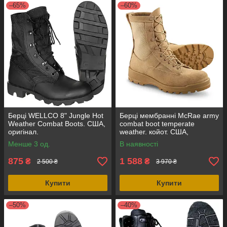
–65%
–60%
Берці WELLCO 8" Jungle Hot
Берці мембранні McRae army
Weather Combat Boots. США,
combat boot temperate
оригінал.
weather. койот. США,
оригінал.
Менше 3 од.
В наявності
875
1 588
₴
₴
2 500 ₴
3 970 ₴
Купити
Купити
–50%
–40%