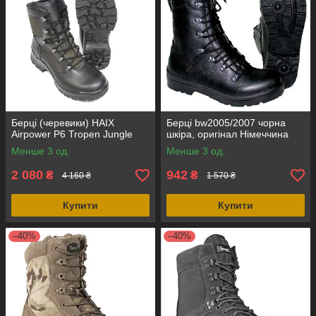
Берці (черевики) HAIX
Берці bw2005/2007 чорна
Airpower P6 Tropen Jungle
шкіра, оригінал Німеччина
Менше 3 од.
Менше 3 од.
2 080
942
₴
₴
4 160 ₴
1 570 ₴
Купити
Купити
–40%
–40%