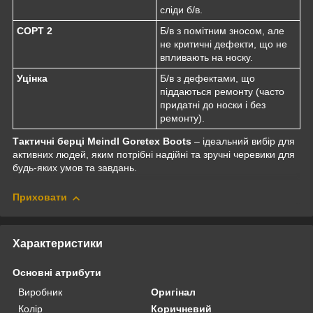
сліди б/в.
СОРТ 2
Б/в з помітним зносом, але
не критичні дефекти, що не
впливають на носку.
Уцінка
Б/в з дефектами, що
піддаються ремонту (часто
придатні до носки і без
ремонту).
Тактичні берці Meindl Goretex Boots
– ідеальний вибір для
активних людей, яким потрібні надійні та зручні черевики для
будь-яких умов та завдань.
Приховати
Характеристики
Основні атрибути
Виробник
Оригінал
Колір
Коричневий