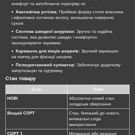
комфорт та запобігаючи перегріву ніг.
Анатомічна устілка:
Приймає форму стопи власника
і ефективно поглинає вологу, залишаючи поверхню
сухою.
Система швидкої шнурівки:
Зручна та надійна
система, яка дозволяє швидко і комфортно
зашнуровувати черевики.
Кармашок для кінців шнурків:
Зручний кармашок
на язичку для фіксації шнурків.
Полиуретановий супінатор:
Забезпечує додаткову
амортизацію та підтримку.
Стан товару
Стан
Опис
НОВІ
Абсолютно новий стан,
складське зберігання.
Вищий СОРТ
Стан, близький до нового,
мінімальні сліди
використання.
СОРТ 1
Мінімальні або незначні