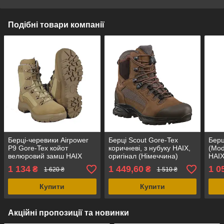
Подібні товари компанії
Берці-черевики Airpower
Берці Scout Gore-Tex
Берц
P9 Gore-Tex койот
коричневі, з нубуку HAIX,
(Mod
велюровий замш HAIX
оригінал (Німеччина)
HAIX
оригінал Німеччина
Німе
1 134
1 449,60
1 0
₴
₴
1 620 ₴
1 510 ₴
Купити
Купити
Акційні пропозиції та новинки