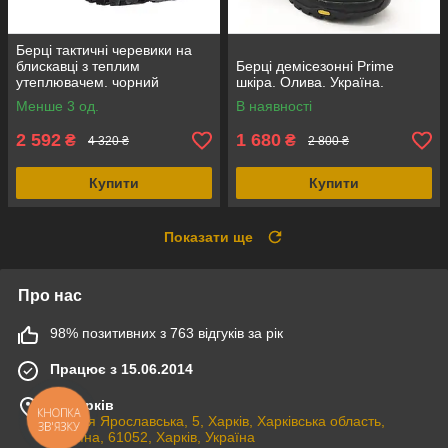
Берці тактичні черевики на
блискавці з теплим
Берці демісезонні Prime
утеплювачем. чорний
шкіра. Олива. Україна.
замш+кордура, Mil-Tec
Менше 3 од.
В наявності
Німеччина
2 592
1 680
₴
₴
4 320 ₴
2 800 ₴
Купити
Купити
Показати ще
Про нас
98% позитивних з 763 відгуків за рік
Працює з 15.06.2014
м. Харків
КНОПКА
вулиця Ярославська, 5, Харків, Харківська область,
ЗВ'ЯЗКУ
Україна, 61052, Харків, Україна