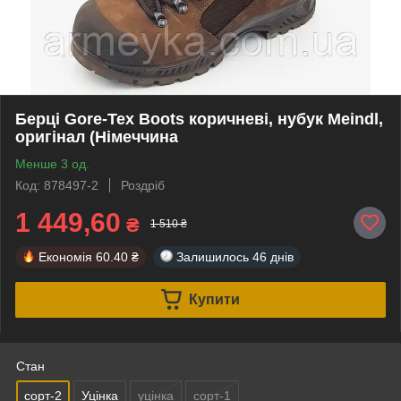
Берці Gore-Tex Boots коричневі, нубук Meindl,
оригінал (Німеччина
Менше 3 од.
Код: 878497-2
Роздріб
1 449,60
₴
1 510 ₴
Економія
60.40 ₴
Залишилось
46 днів
Купити
Стан
сорт-2
Уцінка
уцінка
сорт-1