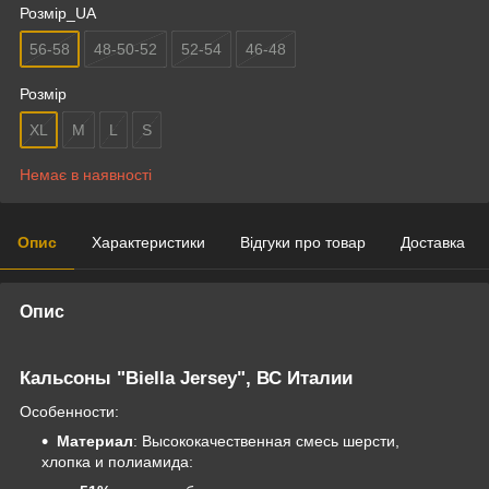
Розмір_UA
56-58
48-50-52
52-54
46-48
Розмір
XL
M
L
S
Немає в наявності
Опис
Характеристики
Відгуки про товар
Доставка
Опис
Кальсоны "Biella Jersey", ВС Италии
Особенности:
Материал
: Высококачественная смесь шерсти,
хлопка и полиамида: