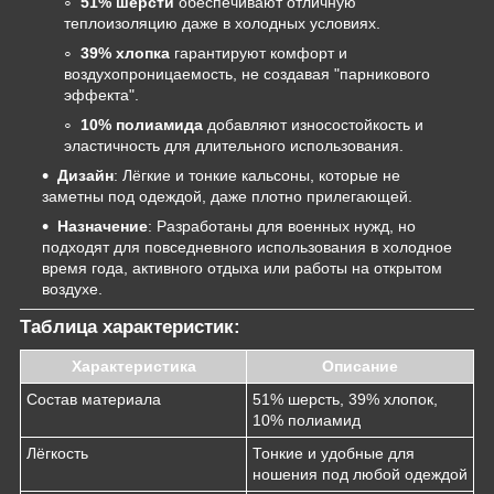
51% шерсти
обеспечивают отличную
теплоизоляцию даже в холодных условиях.
39% хлопка
гарантируют комфорт и
воздухопроницаемость, не создавая "парникового
эффекта".
10% полиамида
добавляют износостойкость и
эластичность для длительного использования.
Дизайн
: Лёгкие и тонкие кальсоны, которые не
заметны под одеждой, даже плотно прилегающей.
Назначение
: Разработаны для военных нужд, но
подходят для повседневного использования в холодное
время года, активного отдыха или работы на открытом
воздухе.
Таблица характеристик:
Характеристика
Описание
Состав материала
51% шерсть, 39% хлопок,
10% полиамид
Лёгкость
Тонкие и удобные для
ношения под любой одеждой