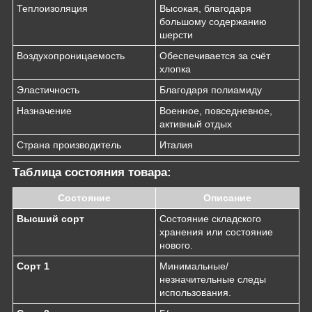
Теплоизоляция
Высокая, благодаря
большому содержанию
шерсти
Воздухопроницаемость
Обеспечивается за счёт
хлопка
Эластичность
Благодаря полиамиду
Назначение
Военное, повседневное,
активный отдых
Страна производитель
Италия
Таблица состояния товара:
Состояние
Описание
Высший сорт
Состояние складского
хранения или состояние
нового.
Сорт 1
Минимальные/
незначительные следы
использования.