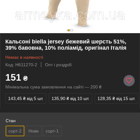
Кальсоні biella jersey бежевий шерсть 51%,
39% бавовна, 10% поліамід, оригінал Італія
Немає в наявності
Код: H611270-2
Опт і роздріб
151
₴
Мінімальна сума замовлення на сайті — 200 ₴
143,45 ₴
від 5 шт.
135,90 ₴
від 10 шт.
128,35 ₴
від 15 шт.
Стан
сорт-2
Нове
сорт-1