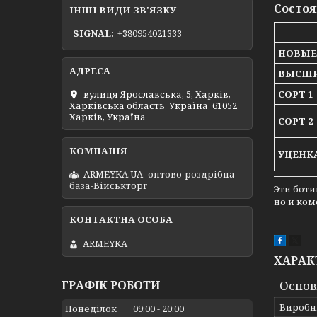
Состоя
ІНШІ ВИДИ ЗВ'ЯЗКУ
SIGNAL
+380954021333
НОВЫЕ
ВЫСШИ
вулиця Ярославська, 5, Харків,
СОРТ 1
Харківська область, Україна, 61052,
Харків, Україна
СОРТ 2
УЦЕНК
ARMEYKA.UA- оптово-роздрібна
база-Військторг
Эти боти
но и ко
ARMEYKA
ХАРАК
Основ
ГРАФІК РОБОТИ
Виробн
Понеділок
09:00
20:00