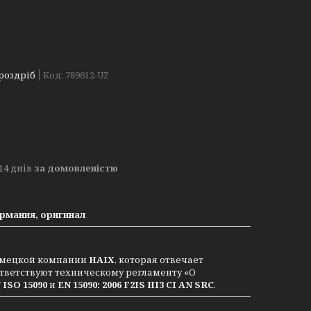
 роздріб
Код:
789612-UZ
14 днів
за домовленістю
рмания, оригинал
немецкой компании
HAIX
, которая отвечает
тветствуют техническому регламенту «О
 ISO 15090
и
EN 15090: 2006 F2IS HI3 CI AN SRC
.