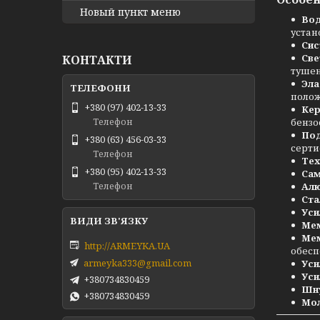
Новый пункт меню
Во
устан
Сис
Св
КОНТАКТИ
тушен
Эла
полож
+380 (97) 402-13-33
Кер
бензо
Телефон
Под
+380 (63) 456-03-33
серти
Телефон
Тех
+380 (95) 402-13-33
Сам
Алю
Телефон
Ста
Уси
Мем
Ме
http://ARMEYKA.UA
обесп
armeyka333@gmail.com
Уси
Уси
+380734830459
Шн
+380734830459
Мо