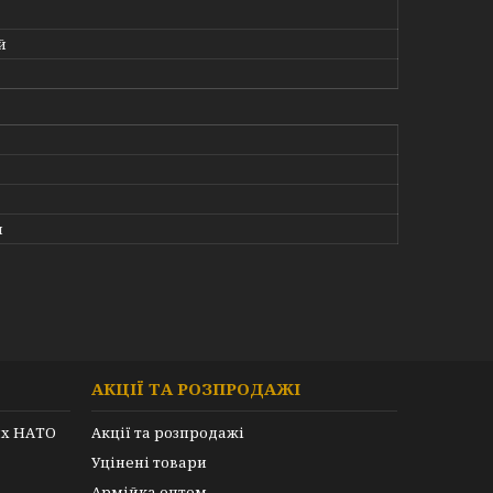
й
я
АКЦІЇ ТА РОЗПРОДАЖІ
их НАТО
Акції та розпродажі
Уцінені товари
Армійка оптом