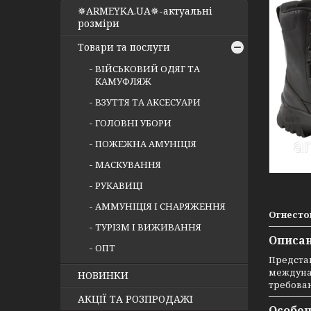
✵ARMEYKA.UA✵-актуальні
розміри
Товари та послуги
ВІЙСЬКОВИЙ ОДЯГ ТА
КАМУФЛЯЖ
ВЗУТТЯ ТА АКСЕСУАРИ
ГОЛОВНІ УБОРИ
ПОЖЕЖНА АМУНІЦІЯ
МАСКУВАННЯ
РУКАВИЦІ
АММУНІЦІЯ І СНАРЯЖЕННЯ
Огнесто
ТУРІЗМ І ВИЖИВАННЯ
Описан
ОПТ
Предста
междуна
НОВИНКИ
требова
АКЦІЇ ТА РОЗПРОДАЖІ
Особен