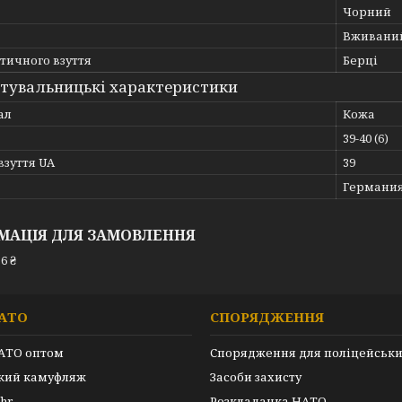
Чорний
Вживани
тичного взуття
Берці
тувальницькі характеристики
ал
Кожа
39-40 (6)
взуття UA
39
Германи
МАЦІЯ ДЛЯ ЗАМОВЛЕННЯ
6 ₴
АТО
СПОРЯДЖЕННЯ
АТО оптом
Спорядження для поліцейськ
ький камуфляж
Засоби захисту
hr
Розкладачка НАТО