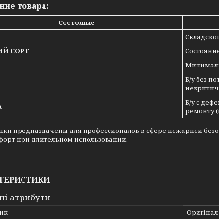
ние товара:
Состояние
Складско
Й СОРТ
Состояни
Минималь
Б/у без п
некритич
Б/у с деф
А
ремонту (
нки предназначены для профессионалов в сфере пожарной безо
мфорт при длительном использовании.
ТЕРИСТИКИ
ні атрибути
ик
Оригінал