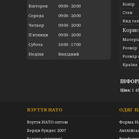
Колір
Вівторок
09:00
20:00
Стан
Середа
09:00
20:00
Вид так
Четвер
09:00
20:00
Корис
Пʼятниця
09:00
20:00
Матері
Субота
10:00
17:00
Розмір
Неділя
Вихідний
Розмір 
Країна
ІНФОР
Ціна:
1 43
ВЗУТТЯ НАТО
ОДЯГ Н
Взуття НАТО оптом
Форма Н
Берци бундес 2007
Англійс
Бахіли арктичні
Bundeswe