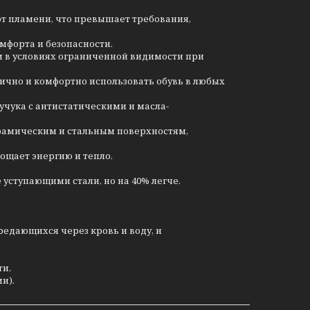
 от пламени, что превышает требования,
мфорта и безопасности.
 в условиях ограниченной видимости при
мично и комфортно использовать обувь в любых
каучука с антистатическими и масла-
рамическим и стальным поверхностям,
ощает энергию и тепло.
е уступающими стали, но на 40% легче.
редающихся через кровь и воду, и
ти.
и).