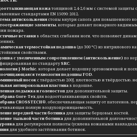
доотталкивающая кожа
толщиной 2,4-2,6 мм с системой защиты
овленные стандартами EN 15090: 2012.
тема антискольжения
стопы внутри сапога для повышенного ко
етоотражающие элементы
, которые делают пожарного видимым
ии пожара.
стичные вставки
в областях сгибания ноги, что позволяет дина
ениях.
амическая термостойкая подошва
(до 300 °C) из нитрилового 
стойкими свойствами.
ошва с увеличенным сопротивлением (антискольжение)
по ке
фицированная по стандарту
SRC
.
нология J-Morhic
, которая делает подошву эргономичной и погл
оочищающаяся технология подошвы FOD
.
миниевый носок
с твёрдостью 200J, плотностью и твёрдостью, н
льная антипрокольная пластина
в подошве.
ленная лодыжка и голеностоп
для дополнительной защиты.
брана Gore-Tex
для водоотталкивающих свойств.
мбрана CROSSTECH®
, обеспечивающая защиту от патогенов, пе
ечивающая полную воздухопроницаемость.
ление передней части ботинка
для защиты берцовых костей.
ление тыльной части ботинка
для дополнительной долговечнос
уровка
для регулировки полноты (усилена кожаными накладкам
лния
для удобного застёгивания ботинок.