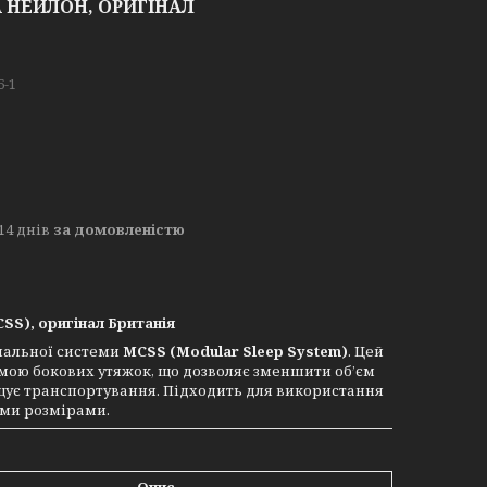
А НЕЙЛОН, ОРИГІНАЛ
6-1
14 днів
за домовленістю
SS), оригінал Британія
пальної системи
MCSS (Modular Sleep System)
. Цей
мою бокових утяжок, що дозволяє зменшити об’єм
ощує транспортування. Підходить для використання
ими розмірами.