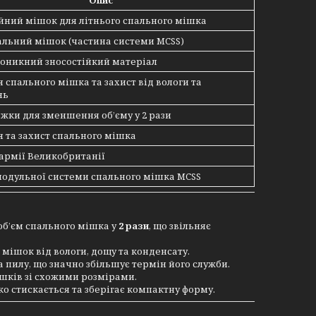
Опис
йний мішок для літнього спального мішка
альний мішок (частина системи MCSS)
оникний зносостійкий матеріал
 спального мішка та захист від вологи та
нь
яжки для зменшення об’єму у 2 рази
 та захист спального мішка
армії Великобританії
модульної системи спального мішка MCSS
об’єм спального мішка у
2 рази
, що звільняє
мішок від вологи, дощу та конденсату.
 пилу, що значно збільшує термін його служби.
ішків зі схожими розмірами.
ко стискається та зберігає компактну форму.