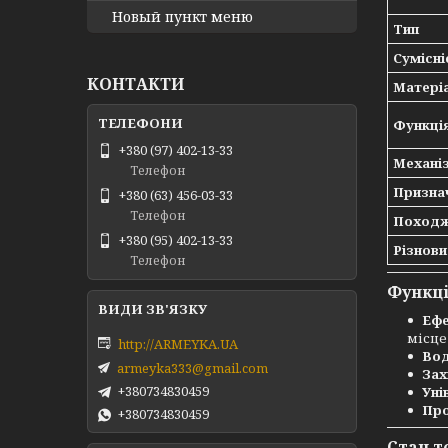
Новый пункт меню
Тип
Сумісні
КОНТАКТИ
Матері
Функці
+380 (97) 402-13-33
Механі
Телефон
Призна
+380 (63) 456-03-33
Телефон
Походж
+380 (95) 402-13-33
Різнов
Телефон
Функці
Ефе
місце
http://ARMEYKA.UA
Вод
armeyka333@gmail.com
Зах
+380734830459
Уні
Про
+380734830459
Стан т