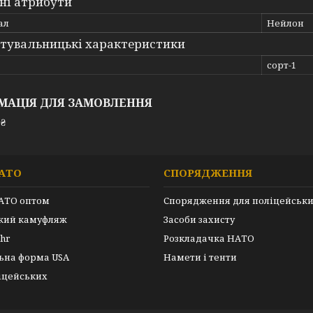
ні атрибути
ал
Нейлон
тувальницькі характеристики
сорт-1
МАЦІЯ ДЛЯ ЗАМОВЛЕННЯ
 ₴
АТО
СПОРЯДЖЕННЯ
АТО оптом
Спорядження для поліцейськ
ький камуфляж
Засоби захисту
hr
Розкладачка НАТО
ьна форма USA
Намети і тенти
іцейських