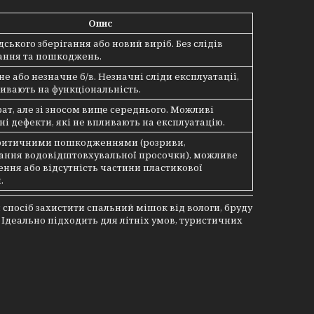
Опис
дського зберігання або новий виріб. Без слідів
ання та пошкоджень.
е або незначне б/в. Незначні сліди експлуатації,
ливають на функціональність.
трат, але зі зносом вище середнього. Можливі
і дефекти, які не впливають на експлуатацію.
екритичними пошкодженнями (розриви,
ання водовідштовхувальної просочки), можливе
ня або відсутність частини пластикової
.
спосіб захистити спальний мішок від вологи, бруду
Ідеально підходить для літніх умов, туристичних