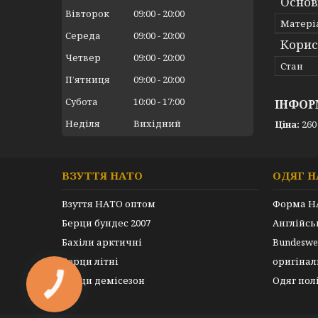
Основ
Вівторок
09:00
20:00
Матері
Середа
09:00
20:00
Корис
Четвер
09:00
20:00
Стан
Пʼятниця
09:00
20:00
Субота
10:00
17:00
ІНФОР
Неділя
Вихідний
Ціна:
260
ВЗУТТЯ НАТО
ОДЯГ Н
Взуття НАТО оптом
Форма Н
Берци бундес 2007
Англійс
Бахіли арктичні
Bundeswe
Берци літні
оригінал
Берци демісезон
Одяг пол
КНОПКА
ЗВ'ЯЗКУ