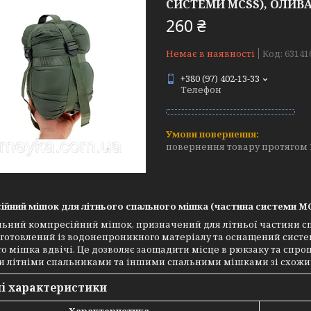
СИСТЕМИ MCSS), ОЛИВ
260 ₴
Немає в наявності
Код:
63141
+380 (97) 402-13-33
Телефон
повернення товару протягом 
йний мішок для літнього спального мішка (частина системи MC
льний компресійний мішок, призначений для літньої частини с
готовлений із водонепроникного матеріалу та оснащений систе
о мішка вдвічі. Це дозволяє заощадити місце в рюкзаку та спр
ми літніми спальниками та іншими спальними мішками зі схож
і характеристики