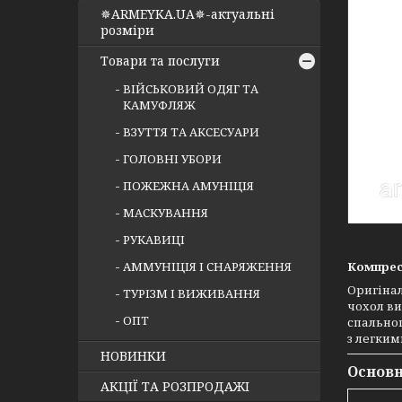
✵ARMEYKA.UA✵-актуальні
розміри
Товари та послуги
ВІЙСЬКОВИЙ ОДЯГ ТА
КАМУФЛЯЖ
ВЗУТТЯ ТА АКСЕСУАРИ
ГОЛОВНІ УБОРИ
ПОЖЕЖНА АМУНІЦІЯ
МАСКУВАННЯ
РУКАВИЦІ
АММУНІЦІЯ І СНАРЯЖЕННЯ
Компресі
Оригіна
ТУРІЗМ І ВИЖИВАННЯ
чохол ви
ОПТ
спальног
з легки
НОВИНКИ
Основн
АКЦІЇ ТА РОЗПРОДАЖІ