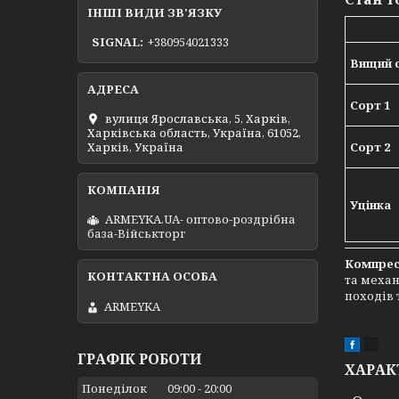
ІНШІ ВИДИ ЗВ'ЯЗКУ
SIGNAL
+380954021333
Вищий 
Сорт 1
вулиця Ярославська, 5, Харків,
Харківська область, Україна, 61052,
Сорт 2
Харків, Україна
Уцінка
ARMEYKA.UA- оптово-роздрібна
база-Військторг
Компрес
та механ
походів 
ARMEYKA
ГРАФІК РОБОТИ
ХАРАК
Понеділок
09:00
20:00