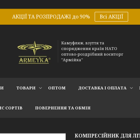
АКЦІЇ ТА РОЗПРОДАЖІ до 90%
Всі АКЦІЇ
Камуфляж, взуття та
спорядження країн НАТО
оптово-роздрібний воєнторг
"Армійка"
СИ
ТОВАРИ
ОПТОМ
ДОСТАВКА І ОПЛАТА
С СОРТІВ
ПОВЕРНЕННЯ ТА ОБМІН
КОМПРЕСІЙНИК ДЛЯ ЛІ