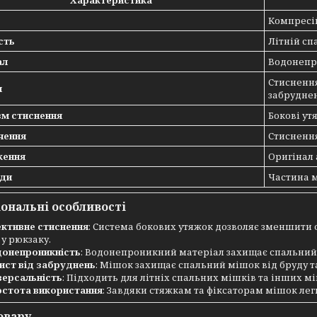
Характеристика
Компресі
сть
Літній сп
ал
Водонепр
Стиснення
я
забрудне
зм стиснення
Бокові ут
чення
Стиснення
ення
Оригінал 
иди
Частина 
ональні особливості
ктивне стиснення
: Система бокових утяжок дозволяє зменшити 
 у рюкзаку.
онепроникність
: Водонепроникний матеріал захищає спальний 
ист від забруднень
: Мішок захищає спальний мішок від бруду та
версальність
: Підходить для літніх спальних мішків та інших м
стота використання
: Завдяки стяжкам та фіксаторам мішок лег
овару