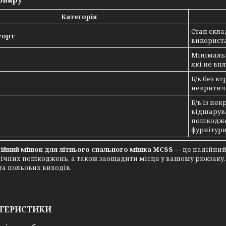
Категорія
Стан скла
сорт
використ
Мінімальн
які не вп
Б/в без в
некритичн
Б/в із н
відшарув
пошкоджен
фурнітури
ійний мішок для літнього спального мішка MCSS
— це надійний 
ічних пошкоджень, а також заощадити місце у вашому рюкзаку. 
та польових виходів.
ТЕРИСТИКИ