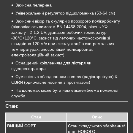
Захисна пелерина
Універсальний регулятор підшоломника (53-64 см)
Захисний візор та окуляри з прозорого полікарбонату
(відповідають вимогам EN 14458:2004, рівень УФ
захисту - 2-1,2 UV, діапазон робочих температур
-30°C+120°C, захист від летючих часток/осколків зі
швидкістю 120 м/с при експлуатації в екстремальних
температурах, зносостійкий полікарбонат,
електроізоляційний захист)
Оснащений кріпленням для ліхтаря чи
відеореєстратора
Сумісність з обладнанням comms (радіогарнітура) &
CBRN (одночасне носіння з протигазом)
На шоломах може бути наклейка/емблема пожежної
служби
Стан:
Стан
Опис
ВИЩИЙ СОРТ
Стан складського зберігання/
стан НОВОГО.