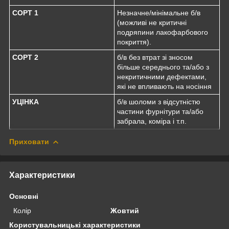
СОРТ 1
Незначне/мінімальне б/в
(можливі не критичні
подряпини лакофарбового
покриття).
СОРТ 2
б/в без втрат зі зносом
більше середнього та/або з
некритичними дефектами,
які не впливають на носіння
УЦІНКА
б/в шоломи з відсутністю
частини фурнітури та/або
забрала, коміра і т.п.
Приховати
Характеристики
Основні
Колір
Жовтий
Користувальницькі характеристики