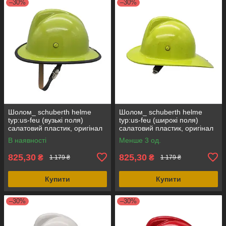
–30%
–30%
Шолом_ schuberth helme
Шолом_ schuberth helme
typ:us-feu (вузькі поля)
typ:us-feu (широкі поля)
салатовий пластик, оригінал
салатовий пластик, оригінал
Німеччина
Німеччина
В наявності
Менше 3 од.
825,30
825,30
₴
₴
1 179 ₴
1 179 ₴
Купити
Купити
–30%
–30%