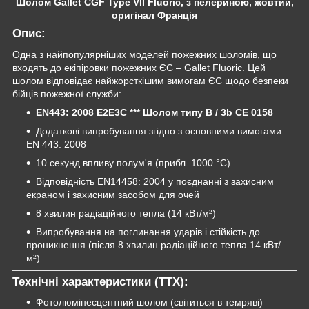
Шолом Gallet CGF Type VII Fluoric, з пелериною, жовтий,
оригінал Франція
Опис:
Одна з найпопулярніших моделей пожежних шоломів, що
входять до екіпіровки пожежних ЄС – Gallet Fluoric. Цей
шолом відповідає найжорсткішим вимогам ЄС щодо безпеки
бійців пожежної служби:
EN443: 2008 E2E3C *** Шолом типу B / 3b CE 0158
Додаткові випробування згідно з основними вимогами
EN 443: 2008
10 секунд впливу полум'я (прибл. 1000 °С)
Відповідність EN14458: 2004 у поєднанні з захисним
екраном і захисним засобом для очей
8 хвилин радіаційного тепла (14 кВт/м²)
Випробування на поглинання ударів і стійкість до
проникнення (після 8 хвилин радіаційного тепла 14 кВт/
м²)
Технічні характеристики (ТТХ):
Фотолюмінесцентний шолом (світиться в темряві)