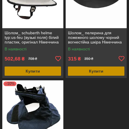
Шолом_ schuberth helme
Шолом_ пелерина для
typ:us-feu (вузькі поля) білий
пожежного шолому чорний
пластик, оригінал Німеччина
вогнестійка шкіра Німеччина
В наявності
В наявності
502,68
315
₴
₴
708 ₴
350 ₴
Купити
Купити
–10%