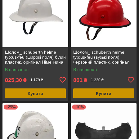
Шолом_ schuberth helme
Шолом_ schuberth helme
typ:us-feu (широкі поля) білий
typ:us-feu (вузькі поля)
пластик, оригінал Німеччина
червоний пластик, оригінал
Німеччина
В наявності
В наявності
825,30
861
₴
₴
1 179 ₴
1 230 ₴
Купити
Купити
–29%
–10%