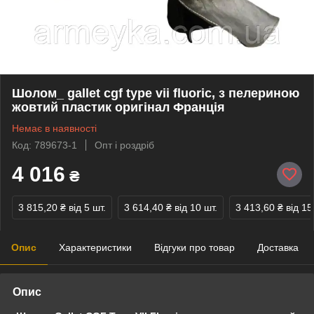
Шолом_ gallet cgf type vii fluoric, з пелериною
жовтий пластик оригінал Франція
Немає в наявності
Код: 789673-1
Опт і роздріб
4 016
₴
3 815,20 ₴
від 5 шт.
3 614,40 ₴
від 10 шт.
3 413,60 ₴
від 15
Опис
Характеристики
Відгуки про товар
Доставка
Опис