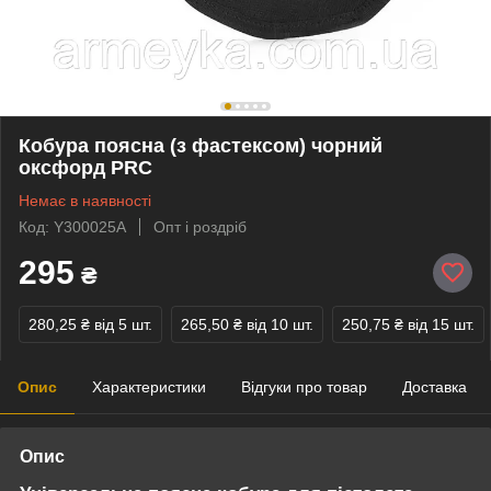
Кобура поясна (з фастексом) чорний
оксфорд PRC
Немає в наявності
Код: Y300025A
Опт і роздріб
295
₴
280,25 ₴
від 5 шт.
265,50 ₴
від 10 шт.
250,75 ₴
від 15 шт.
Опис
Характеристики
Відгуки про товар
Доставка
Опис