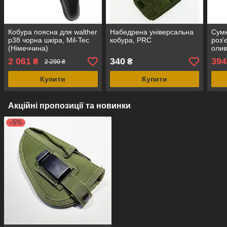
Кобура поясна для walther
Набедрена універсальна
Сумк
p38 чорна шкіра, Mil-Tec
кобура, PRC
роз’
(Німеччина)
олив
2 061
340
394
₴
₴
2 290 ₴
Купити
Купити
Акційні пропозиції та новинки
–5%