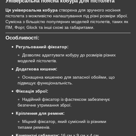
Універсальна поясна кобура для пістолета
Ця універсальна кобура
створена для зручного носіння
пістолета з можливістю налаштування під різні розміри зброї.
Сумісна з більшістю популярних моделей пістолетів, таких як
ПМ, Форт, Glock та інші схожі за габаритами.
Особливості:
Регульований фіксатор:
Дозволяє адаптувати кобуру до розмірів різних
моделей пістолетів.
Додаткова кишеня:
Оснащена кишенею для запасної обойми, що
підвищує функціональність.
Фіксація зброї:
Надійний фіксатор із фастексом забезпечує
безпечне утримання зброї.
Кріплення для ременя:
Міцний фіксатор, який сумісний із різними
типами ременів.
Компактні габарити:
16 см x 9 см x 4 см.