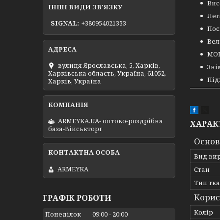
Вис
ІНШІ ВИДИ ЗВ'ЯЗКУ
Лег
SIGNAL
+380954021333
Пос
Вел
MOL
вулиця Ярославська, 5, Харків,
Зні
Харківська область, Україна, 61052,
Під
Харків, Україна
ARMEYKA.UA- оптово-роздрібна
ХАРАК
база-Військторг
Основ
Вид ви
ARMEYKA
Стан
Тип тк
Корис
ГРАФІК РОБОТИ
Колір
Понеділок
09:00
20:00