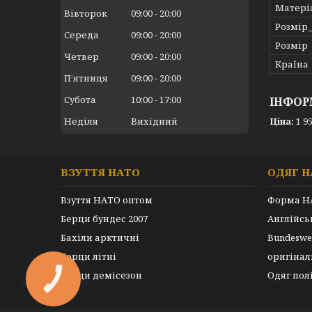
Матері
Вівторок
09:00
20:00
Розмір
Середа
09:00
20:00
Розмір
Четвер
09:00
20:00
Країна
Пʼятниця
09:00
20:00
Субота
10:00
17:00
ІНФОР
Ціна:
1 95
Неділя
Вихідний
ВЗУТТЯ НАТО
ОДЯГ Н
Взуття НАТО оптом
Форма Н
Берци бундес 2007
Англійс
Бахіли арктичні
Bundeswe
Берци літні
оригінал
Берци демісезон
Одяг пол
КНОПКА
ЗВ'ЯЗКУ