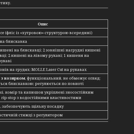
етику.
Опис
ece (фліс із «хутровою» структурою всередині)
на блискавка
 кишені на блискавці; 2 зовнішні нагрудні кишені
вці; 2 кишені на лівому рукаві; 1 кишеня на
рукаві
нів на грудях; MOLLE Laser Cut на рукавах
,
з козирком
, функціональний, не обмежує огляд;
ться блискавкою; регулюється по повноті
ечі, комір та капюшон укріплені зносостійким
rip-stop з водостійкими властивостями
, забезпечують щільну посадку
астичній стяжці з регулятором