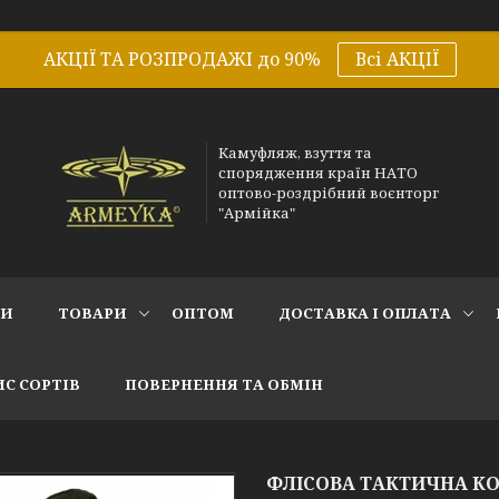
АКЦІЇ ТА РОЗПРОДАЖІ до 90%
Всі АКЦІЇ
Камуфляж, взуття та
спорядження країн НАТО
оптово-роздрібний воєнторг
"Армійка"
СИ
ТОВАРИ
ОПТОМ
ДОСТАВКА І ОПЛАТА
С СОРТІВ
ПОВЕРНЕННЯ ТА ОБМІН
ФЛІСОВА ТАКТИЧНА КО