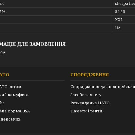
ал
sherpa fle
_UA
54-56
XXL
UA
МАЦІЯ ДЛЯ ЗАМОВЛЕННЯ
0 ₴
АТО
СПОРЯДЖЕННЯ
АТО оптом
Спорядження для поліцейськ
ький камуфляж
Засоби захисту
hr
Розкладачка НАТО
ьна форма USA
Намети і тенти
іцейських