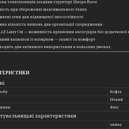
ока теплоізоляція завдяки структурі Sherpa fleece
кість при збереженні максимального тепла
илені зони для підвищеної зносостійкості
ика кількість кишень для організації спорядження
LE Laser Cut — можливість кріплення аксесуарів без додаткової 
мний капюшон із козирком — захист та комфорт
ходить для активного використання в польових умовах
ТЕРИСТИКИ
ні
робу
Кофта
Новий
анини
Фліс
тувальницькі характеристики
олива