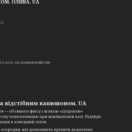
ОМ. ОЛИВА. UA
6B
14 днів
за домовленістю
та відстібним капюшоном. UA
ce
— об’ємного флісу з м’якою «хутровою»
оку теплоізоляцію при мінімальній вазі. Підійде
тання в холодний сезон.
 осередки, які дозволяють кріпити додаткове