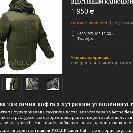
ВІДСТІБНИМ КАПЮШОН
1 950 ₴
Немає в наявності
Код:
03004
+380 (97) 402-13-33
Телефон
повернення товару протягом 
ва тактична кофта з хутряним утепленням 
егка та функціональна тактична кофта, виготовлена з
Sherpa flee
ьою структурою, що створює повітряні камери та забезпечує вис
ькових, туристів, мисливців, рибалок та для щоденного викорис
укції використані
панелі MOLLE Laser Cut
— це лазерно вирізані