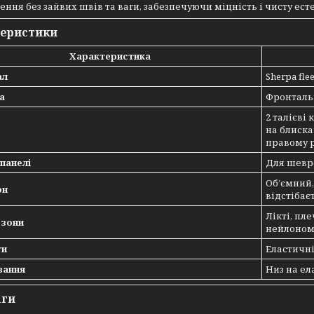
ння без зайвих швів та ваги, забезпечуючи міцність і чисту ест
теристики
Характеристика
ал
Sherpa fle
а
Фронталь
2 талієві
на блиска
правому 
панелі
Для шевро
Об’ємний
он
відстібає
Лікті, пл
 зони
нейлоном 
ти
Еластичні
вання
Низ на ел
аги