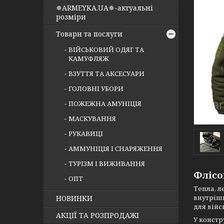
✵ARMEYKA.UA✵-актуальні
розміри
Товари та послуги
ВІЙСЬКОВИЙ ОДЯГ ТА
КАМУФЛЯЖ
ВЗУТТЯ ТА АКСЕСУАРИ
ГОЛОВНІ УБОРИ
ПОЖЕЖНА АМУНІЦІЯ
МАСКУВАННЯ
РУКАВИЦІ
АММУНІЦІЯ І СНАРЯЖЕННЯ
ТУРІЗМ І ВИЖИВАННЯ
Флісо
ОПТ
Тепла, л
внутрішн
НОВИНКИ
для війс
АКЦІЇ ТА РОЗПРОДАЖІ
У констр