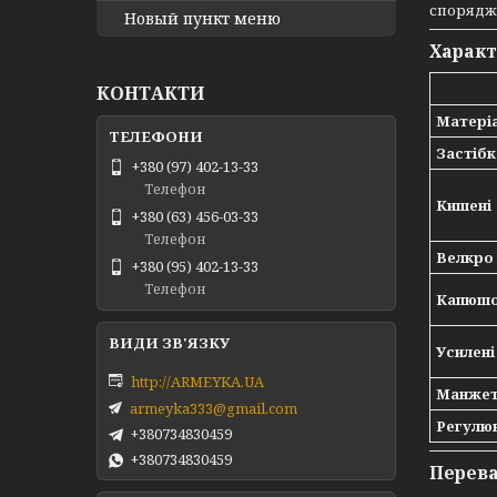
спорядже
Новый пункт меню
Харак
КОНТАКТИ
Матері
Застібк
+380 (97) 402-13-33
Телефон
Кишені
+380 (63) 456-03-33
Телефон
Велкро 
+380 (95) 402-13-33
Телефон
Капюш
Усилені
http://ARMEYKA.UA
Манже
armeyka333@gmail.com
Регулю
+380734830459
+380734830459
Перев