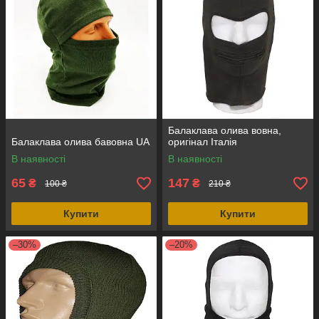
Балаклава олива вовна,
Балаклава олива бавовна UA
оригінал Італія
В наявності
В наявності
65
147
₴
₴
100 ₴
210 ₴
Купити
Купити
–30%
–20%