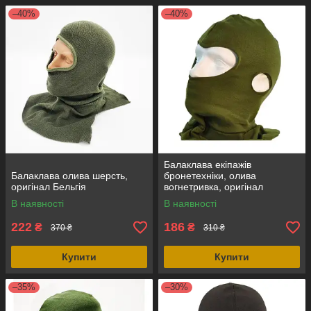
–40%
–40%
Балаклава екіпажів
Балаклава олива шерсть,
бронетехніки, олива
оригінал Бельгія
вогнетривка, оригінал
Британія
В наявності
В наявності
222
186
₴
₴
370 ₴
310 ₴
Купити
Купити
–35%
–30%