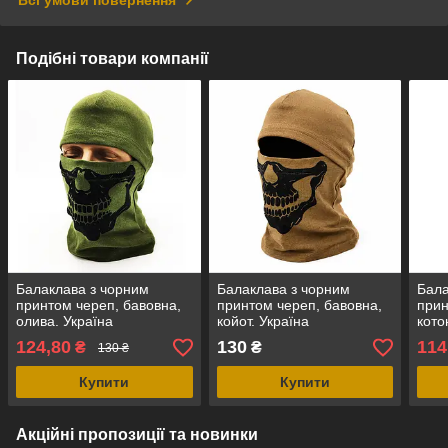
Подібні товари компанії
Балаклава з чорним
Балаклава з чорним
Бала
принтом череп, бавовна,
принтом череп, бавовна,
прин
олива. Україна
койот. Україна
кото
124,80
130
114
₴
₴
130 ₴
Купити
Купити
Акційні пропозиції та новинки