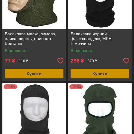
Балаклава маска, зимова,
Балаклава чорний
олива шерсть, оригінал
фліс+спандекс, MFH
Британія
Німеччина
В наявності
В наявності
77
296
₴
₴
110 ₴
370 ₴
Купити
Купити
–20%
–20%