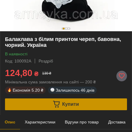
Балаклава з білим принтом череп, бавовна,
чорний. Україна
В наявності
Код: 100092A
Роздріб
124,80
₴
130 ₴
Мінімальна сума замовлення на сайті — 200 ₴
Економія
5.20 ₴
Залишилось
46 днів
Купити
Опис
Характеристики
Відгуки про товар
Доставка