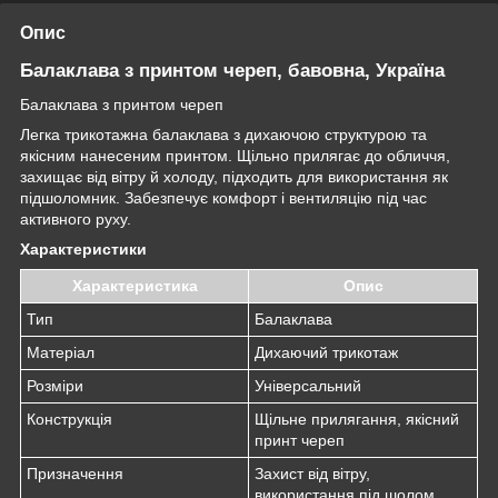
Опис
Балаклава з принтом череп, бавовна, Україна
Балаклава з принтом череп
Легка трикотажна балаклава з дихаючою структурою та
якісним нанесеним принтом. Щільно прилягає до обличчя,
захищає від вітру й холоду, підходить для використання як
підшоломник. Забезпечує комфорт і вентиляцію під час
активного руху.
Характеристики
Характеристика
Опис
Тип
Балаклава
Матеріал
Дихаючий трикотаж
Розміри
Універсальний
Конструкція
Щільне прилягання, якісний
принт череп
Призначення
Захист від вітру,
використання під шолом,