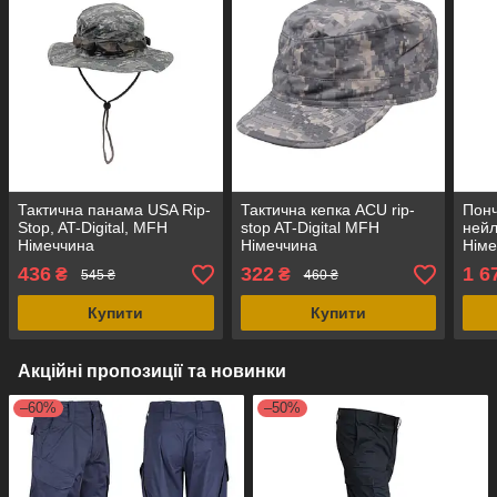
Тактична панама USA Rip-
Тактична кепка ACU rip-
Понч
Stop, AT-Digital, MFH
stop AT-Digital MFH
нейл
Німеччина
Німеччина
Німе
436
322
1 6
₴
₴
545 ₴
460 ₴
Купити
Купити
Акційні пропозиції та новинки
–60%
–50%