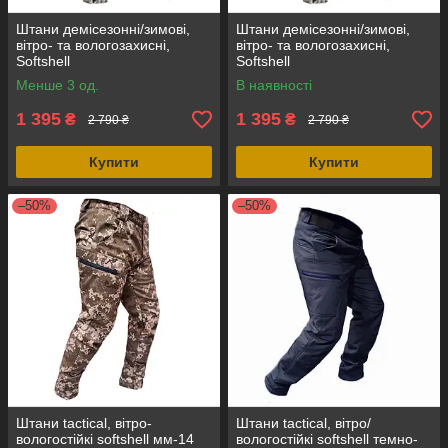
Штани демісезонні/зимові,
Штани демісезонні/зимові,
вітро- та вологозахисні,
вітро- та вологозахисні,
Softshell
Softshell
Менше 3 од.
В наявності
1 395
1 395
₴
₴
2 790 ₴
2 790 ₴
Купити
Купити
–50%
–50%
Штани tactical, вітро-
Штани tactical, вітро/
вологостійкі softshell мм-14
вологостійкі softshell темно-