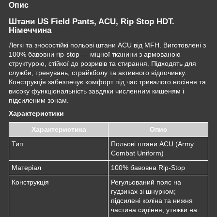
Опис
Штани US Field Pants, ACU, Rip Stop HDT.
Німеччина
Легкі та зносостійкі польові штани ACU від MFH. Виготовлені з
100% бавовни rip-stop — міцної тканини з армованою
структурою, стійкої до розривів та стирання. Підходять для
служби, тренувань, страйкболу та активного відпочинку.
Конструкція забезпечує комфорт під час тривалого носіння та
високу функціональність завдяки численним кишеням і
підсиленим зонам.
Характеристики
Характеристика
Опис
Тип
Польові штани ACU (Army
Combat Uniform)
Матеріал
100% бавовна Rip-Stop
Конструкція
Регульований пояс на
гудзиках зі шнурком;
підсилені коліна та нижня
частина сидіння; утяжки на