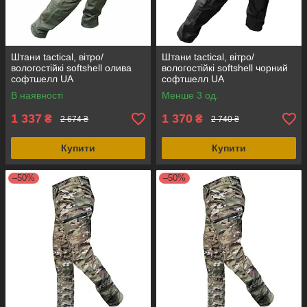
Штани tactical, вітро/
Штани tactical, вітро/
вологостійкі softshell олива
вологостійкі softshell чорний
софтшелл UA
софтшелл UA
В наявності
Менше 3 од.
1 337
1 370
₴
₴
2 674 ₴
2 740 ₴
Купити
Купити
–50%
–50%