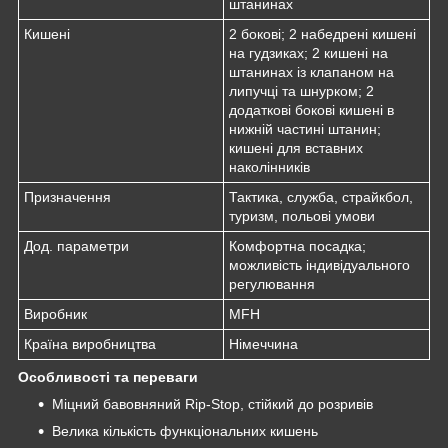
штанинах
Кишені
2 бокові; 2 набедрені кишені
на гудзиках; 2 кишені на
штанинах із клапаном на
липучці та шнурком; 2
додаткові бокові кишені в
нижній частині штанин;
кишені для вставних
наколінників
Призначення
Тактика, служба, страйкбол,
туризм, польові умови
Дод. параметри
Комфортна посадка;
можливість індивідуального
регулювання
Виробник
MFH
Країна виробництва
Німеччина
Особливості та переваги
Міцний бавовняний Rip-Stop, стійкий до розривів
Велика кількість функціональних кишень