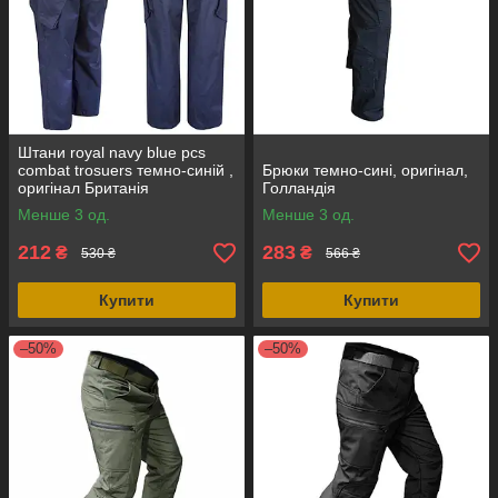
Штани royal navy blue pcs
combat trosuers темно-синій ,
Брюки темно-сині, оригінал,
оригінал Британія
Голландія
Менше 3 од.
Менше 3 од.
212
283
₴
₴
530 ₴
566 ₴
Купити
Купити
–50%
–50%