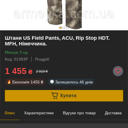
Штани US Field Pants, ACU, Rip Stop HDT.
MFH, Німеччина.
Менше 3 од.
Код: 01383P
Роздріб
1 455
₴
2 910 ₴
Економія
1455 ₴
Залишилось
46 днів
Купити
Опис
Характеристики
Відгуки про товар
Доставка