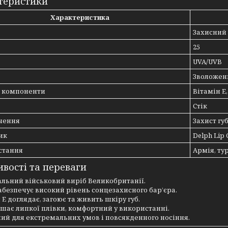
теристики
Характеристика
Захисний 
25
UVA/UVB
Зволожен
і компоненти
Вітамін E
Стік
чення
Захист губ
ик
Delph Lip
стання
Армія, ту
вості та переваги
альний військовий виріб Великобританії.
 забезпечує високий рівень сонцезахисного бар’єра.
н E доглядає, загоює та живить шкіру губ.
ишає липкої плівки, комфортний у використанні.
ний для екстремальних умов і повсякденного носіння.