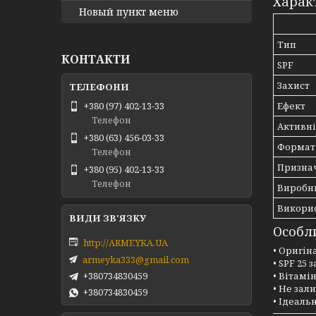
Харак
Новый пункт меню
Тип
КОНТАКТИ
SPF
Захист
+380 (97) 402-13-33
Ефект
Телефон
Активн
+380 (63) 456-03-33
Формат
Телефон
Призна
+380 (95) 402-13-33
Телефон
Виробн
Викори
Особли
http://ARMEYKA.UA
• Оригін
armeyka333@gmail.com
• SPF 25
• Вітамі
+380734830459
• Не зал
+380734830459
• Ідеаль