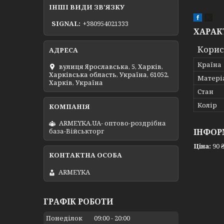
ІНШІ ВИДИ ЗВ'ЯЗКУ
SIGNAL
+380954021333
ХАРАК
Корис
Країна
вулиця Ярославська, 5, Харків,
Харківська область, Україна, 61052,
Матері
Харків, Україна
Стан
Колір
ARMEYKA.UA- оптово-роздрібна
ІНФОР
база-Військторг
Ціна:
90 
ARMEYKA
ГРАФІК РОБОТИ
Понеділок
09:00
20:00