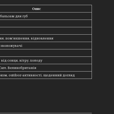
Опис
бальзам для губ
ня, пом’якшення, відновлення
, зволожувачі
 від сонця, вітру, холоду
 Care, Великобританія
ризм, outdoor-активності, щоденний догляд