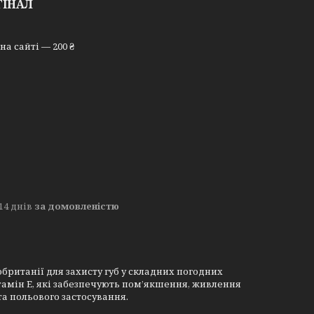
ГІНАЛ
а сайті — 200 ₴
14 днів
за домовленістю
ританії для захисту губ у складних погодних
тамін E, які забезпечують пом’якшення, живлення
та польового застосування.