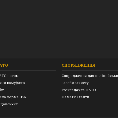
АТО
СПОРЯДЖЕННЯ
АТО оптом
Спорядження для поліцейськ
ький камуфляж
Засоби захисту
hr
Розкладачка НАТО
ьна форма USA
Намети і тенти
іцейських