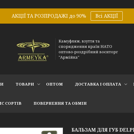
АКЦІЇ ТА РОЗПРОДАЖІ до 90%
Всі АКЦІЇ
Камуфляж, взуття та
спорядження країн НАТО
оптово-роздрібний воєнторг
"Армійка"
СИ
ТОВАРИ
ОПТОМ
ДОСТАВКА І ОПЛАТА
С СОРТІВ
ПОВЕРНЕННЯ ТА ОБМІН
БАЛЬЗАМ ДЛЯ ГУБ DELPH