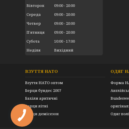
Вівторок
09:00
20:00
Середа
09:00
20:00
Четвер
09:00
20:00
Пʼятниця
09:00
20:00
Субота
10:00
17:00
Неділя
Вихідний
ВЗУТТЯ НАТО
ОДЯГ Н
Взуття НАТО оптом
Форма Н
Берци бундес 2007
Англійс
Бахіли арктичні
Bundeswe
Берци літні
оригінал
Берци демісезон
Одяг пол