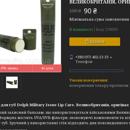
ВЕЛИКОБРИТАНІЯ, ОРИ
90 ₴
100 ₴
Мінімальна сума замовлення н
В наявності
Код:
270039
Купити
+380 (97) 402-13-33
Телефон
10%
46 днів
повернення товару протягом 
для губ Delph Military Issue Lip Care. Великобританія, оригінал
ий захисний бальзам, що використовується військовими Великоб
Формула містить UVA/UVB-фільтри, зволожуючі компоненти та ві
т губ. Зручний у використанні стік підходить для повсякденного 