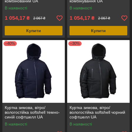
комбінований UA
комбінування UA
В наявності
В наявності
1 054,17
1 054,17
₴
₴
2 067 ₴
2 067 ₴
Купити
Купити
–40%
–30%
Куртка зимова, вітро/
Куртка зимова, вітро/
вологостійка softshell темно-
вологостійка softshell чорний
синій софтшелл UA
софтшелл UA
В наявності
В наявності