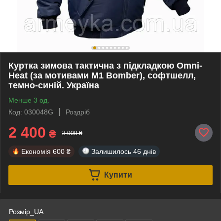
Куртка зимова тактична з підкладкою Omni-
Heat (за мотивами M1 Bomber), софтшелл,
темно-синій. Україна
Менше 3 од.
Код: 030048G
Роздріб
2 400
₴
3 000 ₴
Економія
600 ₴
Залишилось
46 днів
Купити
Розмір_UA