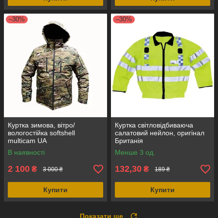
–30%
–30%
Куртка зимова, вітро/
Куртка світловідбиваюча
вологостійка softshell
салатовий нейлон, оригінал
multicam UA
Британія
В наявності
Менше 3 од.
2 100
132,30
₴
₴
3 000 ₴
189 ₴
Купити
Купити
Показати ще