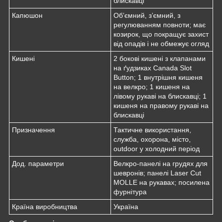
блискавці
Капюшон
Об’ємний, з’ємний, з
регулюванням повноти; має
козирок, що покращує захист
від опадів і не обмежує огляд
Кишені
2 бокові кишені з клапанами
на ґудзиках Canada Slot
Button; 1 внутрішня кишеня
на велкро; 1 кишеня на
лівому рукаві на блискавці; 1
кишеня на правому рукаві на
блискавці
Призначення
Тактичне використання,
служба, охорона, місто,
outdoor у холодний період
Дод. параметри
Велкро-панелі на грудях для
шевронів; панелі Laser Cut
MOLLE на рукавах; посилена
фурнітура
Країна виробництва
Україна