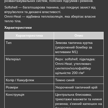
розвантажувальних систем, поясних підсумків і ременів.
Softshell — багатошарова тканина, що поєднує захист від
вітру/вологи та дихаючі властивості.
Omni-Heat — відбивна теплоізоляція, яка зберігає власне
тепло тіла.
Характеристики
Характеристика
Опис
Тип
Зимова тактична куртка
(укорочений бомбер за
мотивами M1)
Матеріал
Верх: softshell; підкладка:
Omni-Heat; утеплювач:
синтепон/холофайбер
щільністю 200 г/м²
Колір / Камуфляж
Темно синій
Розміри
Укорочений тактичний крій
Конструкція
Центральна блискавка;
трикотажні манжети та нижня
резинка; з’ємний капюшон на