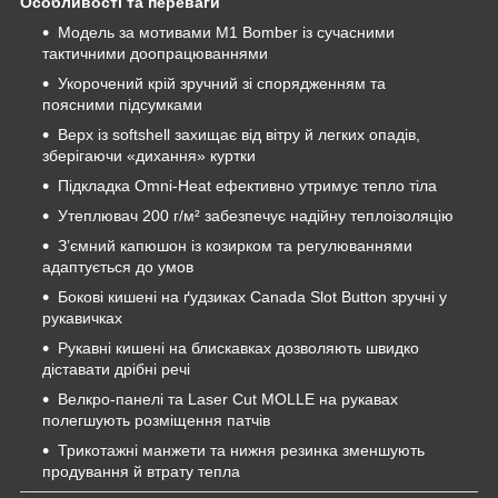
Особливості та переваги
Модель за мотивами М1 Bomber із сучасними
тактичними доопрацюваннями
Укорочений крій зручний зі спорядженням та
поясними підсумками
Верх із softshell захищає від вітру й легких опадів,
зберігаючи «дихання» куртки
Підкладка Omni-Heat ефективно утримує тепло тіла
Утеплювач 200 г/м² забезпечує надійну теплоізоляцію
З’ємний капюшон із козирком та регулюваннями
адаптується до умов
Бокові кишені на ґудзиках Canada Slot Button зручні у
рукавичках
Рукавні кишені на блискавках дозволяють швидко
діставати дрібні речі
Велкро-панелі та Laser Cut MOLLE на рукавах
полегшують розміщення патчів
Трикотажні манжети та нижня резинка зменшують
продування й втрату тепла