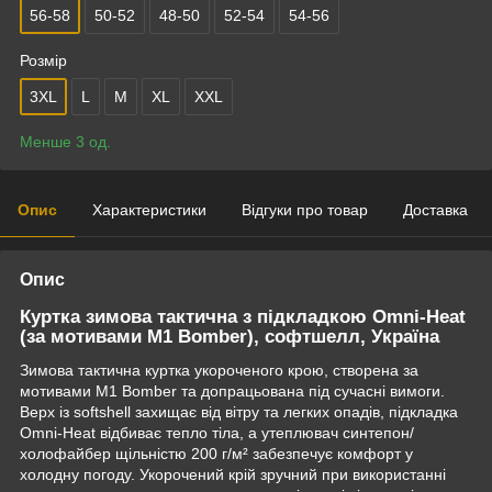
56-58
50-52
48-50
52-54
54-56
Розмір
3XL
L
M
XL
XXL
Менше 3 од.
Опис
Характеристики
Відгуки про товар
Доставка
Опис
Куртка зимова тактична з підкладкою Omni-Heat
(за мотивами M1 Bomber), софтшелл, Україна
Зимова тактична куртка укороченого крою, створена за
мотивами М1 Bomber та допрацьована під сучасні вимоги.
Верх із softshell захищає від вітру та легких опадів, підкладка
Omni-Heat відбиває тепло тіла, а утеплювач синтепон/
холофайбер щільністю 200 г/м² забезпечує комфорт у
холодну погоду. Укорочений крій зручний при використанні