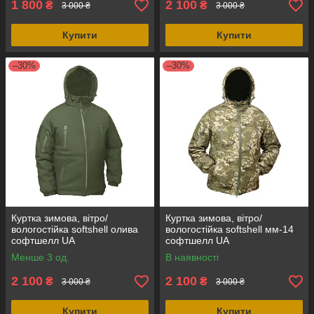
1 800
2 100
₴
₴
3 000 ₴
3 000 ₴
Купити
Купити
–30%
–30%
Куртка зимова, вітро/
Куртка зимова, вітро/
вологостійка softshell олива
вологостійка softshell мм-14
софтшелл UA
софтшелл UA
Менше 3 од.
В наявності
2 100
2 100
₴
₴
3 000 ₴
3 000 ₴
Купити
Купити