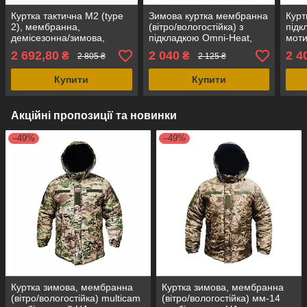
Куртка тактична M2 (type
Зимова куртка мембранна
Курт
2), мембранна,
(вітро/вологостійка) з
підк
демісезонна/зимова,
підкладкою Omni-Heat,
моти
олива. Україна
multicam. UA.
софт
2 692,80
2 040
2 4
₴
₴
2 805 ₴
2 125 ₴
Укра
Купити
Купити
Акційні пропозиції та новинки
–49%
–49%
Куртка зимова, мембранна
Куртка зимова, мембранна
(вітро/вологостійка) multicam
(вітро/вологостійка) мм-14