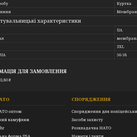
робу
Куртка
анини
Мембран
тувальницькі характеристики
UA
ал
мембран
3XL
_UA
56-58
МАЦІЯ ДЛЯ ЗАМОВЛЕННЯ
2,80 ₴
АТО
СПОРЯДЖЕННЯ
АТО оптом
Спорядження для поліцейськ
ький камуфляж
Засоби захисту
hr
Розкладачка НАТО
ьна форма USA
Намети і тенти