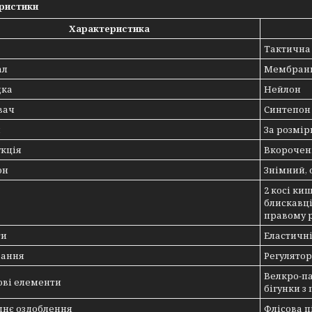
ристики
Характеристика
Тактична
ал
Мембранн
дка
Нейлон
вач
Синтепон 
и
За розмір
кція
Вкорочен
он
Знімний, 
2 косі ки
блискавці
правому р
ти
Еластичн
вання
Регулятор
Велкро-па
ові елементи
бігунки з
шнє оздоблення
Флісова п