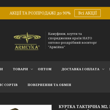
АКЦІЇ ТА РОЗПРОДАЖІ до 90%
Всі АКЦІЇ
Камуфляж, взуття та
спорядження країн НАТО
оптово-роздрібний воєнторг
"Армійка"
СИ
ТОВАРИ
ОПТОМ
ДОСТАВКА І ОПЛАТА
С СОРТІВ
ПОВЕРНЕННЯ ТА ОБМІН
КУРТКА ТАКТИЧНА М2,