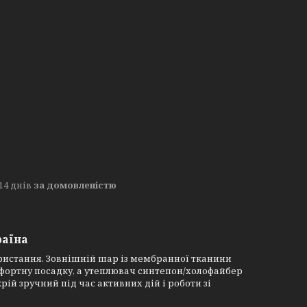
14 днів
за домовленістю
раїна
ристання. Зовнішній шар із мембранної тканини
мфортну посадку, а утеплювач синтепон/холофайбер
ій зручний під час активних дій і роботи зі