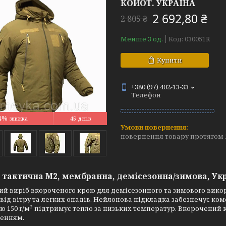
КОЙОТ. УКРАЇНА
2 692,80 ₴
2 805 ₴
Менше 3 од.
Код:
030051R
Купити
+380 (97) 402-13-33
Телефон
4%
45 днів
повернення товару протягом 
 тактична М2, мембранна, демісезонна/зимова, Ук
й виріб вкороченого крою для демісезонного та зимового вико
від вітру та легких опадів. Нейлонова підкладка забезпечує ко
ю 150 г/м² підтримує тепло за низьких температур. Вкорочений кр
енням.