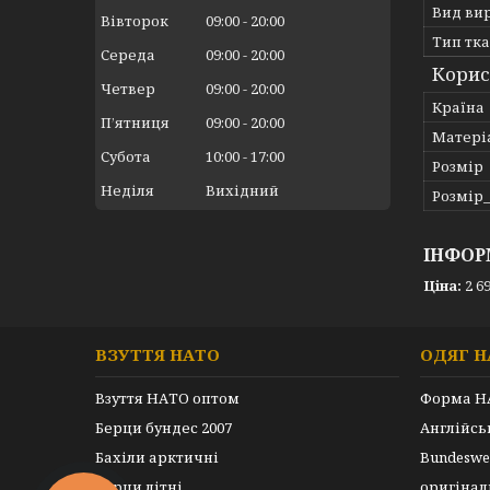
Вид ви
Вівторок
09:00
20:00
Тип тк
Середа
09:00
20:00
Корис
Четвер
09:00
20:00
Країна
Пʼятниця
09:00
20:00
Матері
Субота
10:00
17:00
Розмір
Неділя
Вихідний
Розмір
ІНФОР
Ціна:
2 69
ВЗУТТЯ НАТО
ОДЯГ Н
Взуття НАТО оптом
Форма Н
Берци бундес 2007
Англійс
Бахіли арктичні
Bundeswe
Берци літні
оригінал