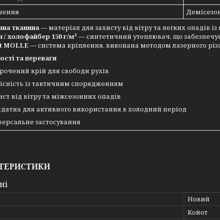
чення
Демісезон
на тканина
— матеріал для захисту від вітру та легких опадів і
 / холофайбер 150 г/м²
— синтетичний утеплювач, що забезпечує 
ut MOLLE
— система кріплення, виконана методом лазерного різ
ості та переваги
рочений крій для свободи рухів
існість із тактичним спорядженням
ист від вітру та міжсезонних опадів
датна для активного використання в холодний період
версальне застосування
ТЕРИСТИКИ
ні
Новий
Койот