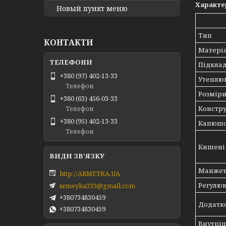
Характе
Новый пункт меню
Тип
КОНТАКТИ
Матері
Підкла
+380 (97) 402-13-33
Утеплю
Телефон
Розмір
+380 (63) 456-03-33
Констру
Телефон
+380 (95) 402-13-33
Капюш
Телефон
Кишені
Манже
http://ARMEYKA.UA
Регулю
armeyka333@gmail.com
+380734830459
Додатк
+380734830459
Внутрі