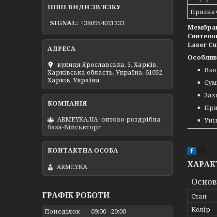
ІНШІ ВИДИ ЗВ'ЯЗКУ
Призна
SIGNAL
+380954021333
Мембран
Синтепон
Laser C
Особлив
вулиця Ярославська, 5, Харків,
Вко
Харківська область, Україна, 61052,
Харків, Україна
Сум
Зах
При
ARMEYKA.UA- оптово-роздрібна
Уні
база-Військторг
ХАРАК
ARMEYKA
Основ
ГРАФІК РОБОТИ
Стан
Колір
Понеділок
09:00
20:00