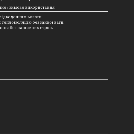
не / зимове використання
з відведенням вологи.
теплоізоляцію без зайвої ваги.
ання без нашивних строп.