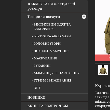
✵ARMEYKA.UA✵-актуальні
розміри
Товари та послуги
ВІЙСЬКОВИЙ ОДЯГ ТА
КАМУФЛЯЖ
ВЗУТТЯ ТА АКСЕСУАРИ
ГОЛОВНІ УБОРИ
ПОЖЕЖНА АМУНІЦІЯ
–
МАСКУВАННЯ
РУКАВИЦІ
АММУНІЦІЯ І СНАРЯЖЕННЯ
ТУРІЗМ І ВИЖИВАННЯ
Куртка
ОПТ
Тактични
захищає 
НОВИНКИ
щільніст
АКЦІЇ ТА РОЗПРОДАЖІ
спорядж