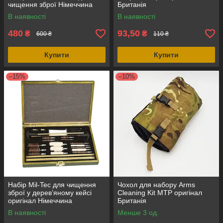
чищення зброї Німеччина
Британія
В наявності
В наявності
480
93,50
₴
₴
600 ₴
110 ₴
Купити
Купити
–15%
–10%
Набір Mil-Tec для чищення
Чохол для набору Arms
зброї у дерев’яному кейсі
Cleaning Kit MTP оригінал
оригінал Німеччина
Британія
В наявності
Менше 3 од.