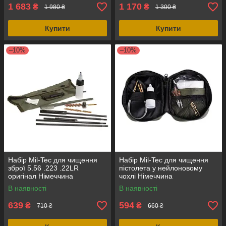
1 683
1 170
₴
₴
1 980 ₴
1 300 ₴
Купити
Купити
–10%
–10%
Набір Mil-Tec для чищення
Набір Mil-Tec для чищення
зброї 5.56 .223 .22LR
пістолета у нейлоновому
оригінал Німеччина
чохлі Німеччина
В наявності
В наявності
639
594
₴
₴
710 ₴
660 ₴