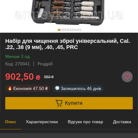
Набір для чищення зброї універсальний, Cal.
.22, .38 (9 мм), .40, .45, PRC
Менше 3 од.
Код: 270041
Роздріб
902,50
₴
950 ₴
Економія
47.50 ₴
Залишилось
46 днів
Купити
Опис
Характеристики
Відгуки про товар
Доставка