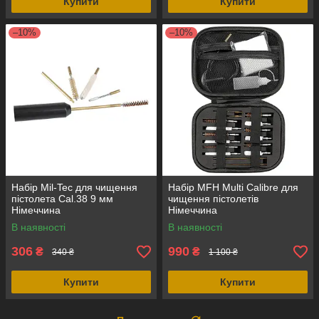
Купити
Купити
–10%
–10%
Набір Mil-Tec для чищення
Набір MFH Multi Calibre для
пістолета Cal.38 9 мм
чищення пістолетів
Німеччина
Німеччина
В наявності
В наявності
306
990
₴
₴
340 ₴
1 100 ₴
Купити
Купити