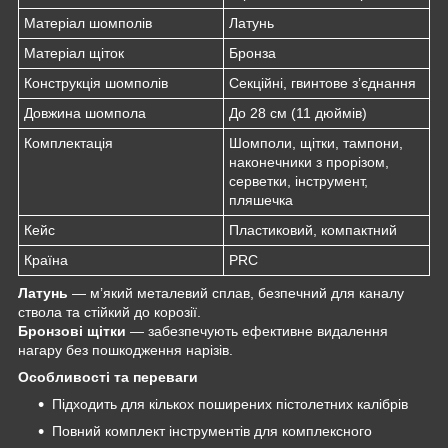
Матеріал шомполів
Латунь
Матеріал щіток
Бронза
Конструкція шомполів
Секційні, гвинтове з’єднання
Довжина шомпола
До 28 см (11 дюймів)
Комплектація
Шомполи, щітки, тампони,
наконечники з прорізом,
серветки, інструмент,
пляшечка
Кейс
Пластиковий, компактний
Країна
PRC
Латунь
— м’який металевий сплав, безпечний для каналу
ствола та стійкий до корозії.
Бронзові щітки
— забезпечують ефективне видалення
нагару без пошкодження нарізів.
Особливості та переваги
Підходить для кількох поширених пістолетних калібрів
Повний комплект інструментів для комплексного