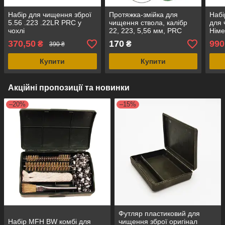
Набір для чищення зброї
Протяжка-змійка для
Набі
5.56 .223 .22LR PRC у
чищення ствола, калібр
для 
чохлі
22, 223, 5,56 мм, PRC
Німе
370,50
170
990
₴
₴
390 ₴
Купити
Купити
Акційні пропозиції та новинки
–20%
–15%
Футляр пластиковий для
Набір MFH BW комбі для
чищення зброї оригінал