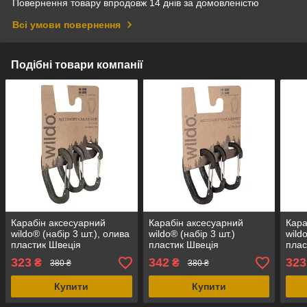
Повернення товару впродовж 14 днів за домовленістю
Всі умови повернення
Подібні товари компанії
Карабін аксесуарний
Карабін аксесуарний
Кара
wildo® (набір 3 шт.), олива
wildo® (набір 3 шт.)
wild
пластик Швеція
пластик Швеція
плас
323
342
323
₴
₴
380 ₴
380 ₴
Купити
Купити