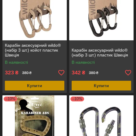
Карабін аксесуарний wildo®
(набір 3 шт.) койот пластик
Карабін аксесуарний wildo®
Швеція
(набір 3 шт.) пластик Швеція
В наявності
В наявності
323
342
₴
₴
380 ₴
380 ₴
Купити
Купити
–10%
–10%