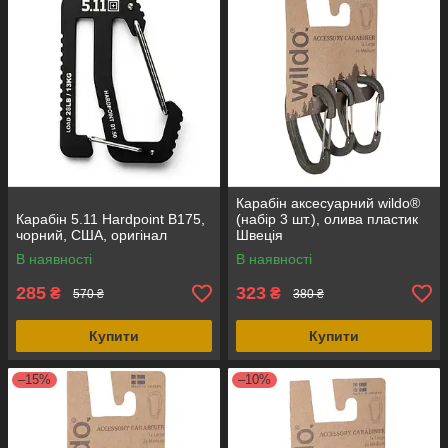
Карабін аксесуарний wildo®
Карабін 5.11 Hardpoint B175,
(набір 3 шт.), олива пластик
чорний, США, оригінал
Швеція
В наявності
В наявності
285
323
₴
₴
570 ₴
380 ₴
Купити
Купити
–15%
–10%