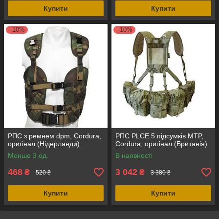
Купити
Купити
–10%
–10%
РПС з ремнем dpm, Cordura,
РПС PLCE 5 підсумків MTP,
оригінал (Нідерланди)
Cordura, оригінал (Британія)
Менше 3 од.
В наявності
468
3 042
₴
₴
520 ₴
3 380 ₴
Купити
Купити