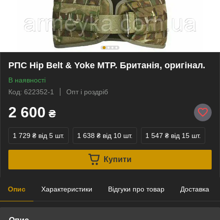
РПС Hip Belt & Yoke MTP. Британія, оригінал.
В наявності
Код: 622352-1
Опт і роздріб
2 600
₴
1 729 ₴
від 5 шт.
1 638 ₴
від 10 шт.
1 547 ₴
від 15 шт.
Купити
Опис
Характеристики
Відгуки про товар
Доставка