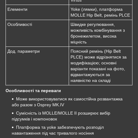
Елементи
Yoke (лямки), платформа
MOLLE Hip Belt, ремінь PLCE
Особливості
Швидке регулювання,
можливість комбінування з
бронежилетом, висока
міцність
Дод. параметри
Поясний ремінь (Hip Belt
PLCE) може відрізнятися за
модифікацією; основні
варіанти показані на фото,
відвантажуються за
наявністю на складі
Особливості та переваги
Може використовуватися як самостійна розвантажка
або разом з Osprey MK.IV
Сумісність із MOLLE/MOLLE II розширює вибір
підсумків і компоновок
Платформа та yoke забезпечують розподіл
навантаження під час тривалого носіння