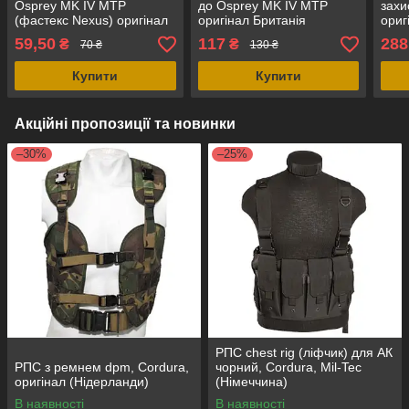
Osprey MK IV MTP
до Osprey MK IV MTP
захи
(фастекс Nexus) оригінал
оригінал Британія
ориг
Британія
59,50
117
288
₴
₴
70 ₴
130 ₴
Купити
Купити
Акційні пропозиції та новинки
–30%
–25%
РПС chest rig (ліфчик) для АК
РПС з ремнем dpm, Cordura,
чорний, Cordura, Mil-Tec
оригінал (Нідерланди)
(Німеччина)
В наявності
В наявності