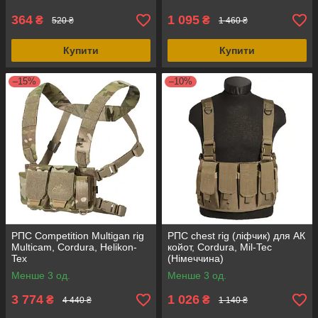
364
1 095
₴
₴
520 ₴
1 460 ₴
Купити
Купити
–15%
–10%
РПС Competition Multigan rig
РПС chest rig (ліфчик) для АК
Multicam, Cordura, Helikon-
койот, Cordura, Mil-Tec
Tex
(Німеччина)
Менше 3 од.
Менше 3 од.
3 774
1 026
₴
₴
4 440 ₴
1 140 ₴