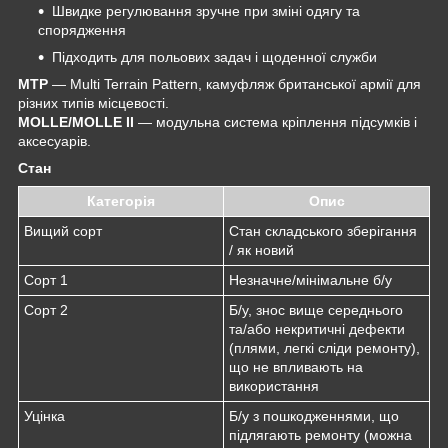
Швидке регулювання зручне при зміні одягу та
спорядження
Підходить для польових задач і щоденної служби
MTP
— Multi Terrain Pattern, камуфляж британської армії для
різних типів місцевості.
MOLLE/MOLLE II
— модульна система кріплення підсумків і
аксесуарів.
Стан
Категорія
Опис
Вищий сорт
Стан складського зберігання
/ як новий
Сорт 1
Незначне/мінімальне б/у
Сорт 2
Б/у, знос вище середнього
та/або некритичні дефекти
(плями, легкі сліди ремонту),
що не впливають на
використання
Уцінка
Б/у з пошкодженнями, що
підлягають ремонту (можна