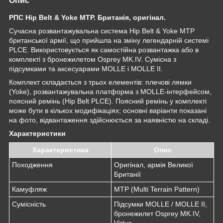
Опис
РПС Hip Belt & Yoke MTP. Британія, оригінал.
Сучасна розвантажувальна система Hip Belt & Yoke MTP
британської армії, що прийшла на зміну легендарній системі
PLCE. Використовується як самостійна розвантажка або в
комплекті з бронежилетом Osprey MK.IV. Сумісна з
підсумками та аксесуарами MOLLE і MOLLE II.
Комплект складається з трьох елементів: плечові лямки
(Yoke), розвантажувальна платформа з MOLLE-інтерфейсом,
поясний ремінь (Hip Belt PLCE). Поясний ремінь у комплекті
може бути в кількох модифікаціях; основні варіанти показані
на фото, відвантаження здійснюється за наявністю на складі.
Характеристики
Характеристика
Опис
Походження
Оригінал, армія Великої
Британії
Камуфляж
MTP (Multi Terrain Pattern)
Сумісність
Підсумки MOLLE / MOLLE II,
бронежилет Osprey MK.IV,
Virtus