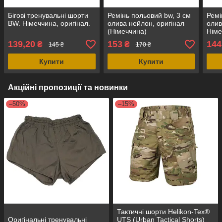
Бігові тренувальні шорти
Ремінь польовий bw, 3 см
Ремі
BW. Німеччина, оригінал.
олива нейлон, оригінал
олив
(Німеччина)
Німе
139,20
153
144
₴
₴
145 ₴
170 ₴
Купити
Купити
Акційні пропозиції та новинки
–50%
–15%
Тактичні шорти Helikon-Tex®
Оригінальні тренувальні
UTS (Urban Tactical Shorts)