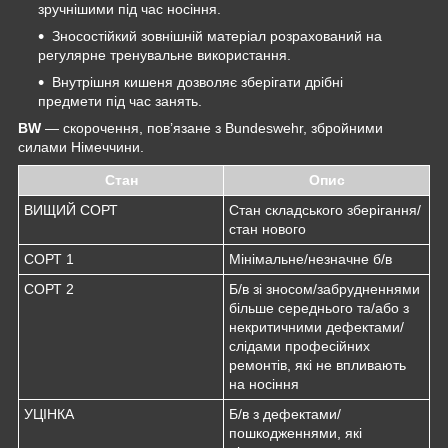
зручнішими під час носіння.
Зносостійкий зовнішній матеріал розрахований на
регулярне тренувальне використання.
Внутрішня кишеня дозволяє зберігати дрібні
предмети під час занять.
BW
— скорочення, пов’язане з Bundeswehr, збройними
силами Німеччини.
Стан
Опис
ВИЩИЙ СОРТ
Стан складського зберігання/
стан нового
СОРТ 1
Мінімальне/незначне б/в
СОРТ 2
Б/в зі зносом/забрудненнями
більше середнього та/або з
некритичними дефектами/
слідами професійних
ремонтів, які не впливають
на носіння
УЦІНКА
Б/в з дефектами/
пошкодженнями, які