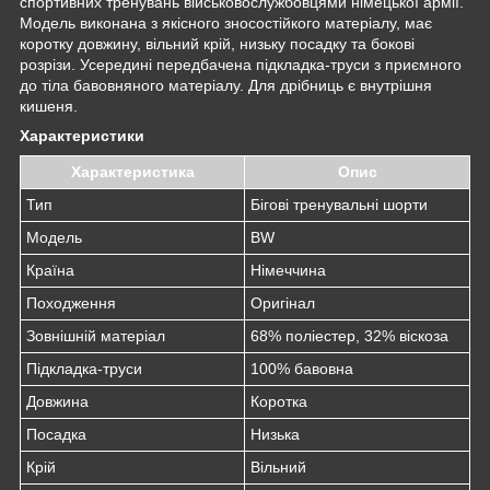
спортивних тренувань військовослужбовцями німецької армії.
Модель виконана з якісного зносостійкого матеріалу, має
коротку довжину, вільний крій, низьку посадку та бокові
розрізи. Усередині передбачена підкладка-труси з приємного
до тіла бавовняного матеріалу. Для дрібниць є внутрішня
кишеня.
Характеристики
Характеристика
Опис
Тип
Бігові тренувальні шорти
Модель
BW
Країна
Німеччина
Походження
Оригінал
Зовнішній матеріал
68% поліестер, 32% віскоза
Підкладка-труси
100% бавовна
Довжина
Коротка
Посадка
Низька
Крій
Вільний