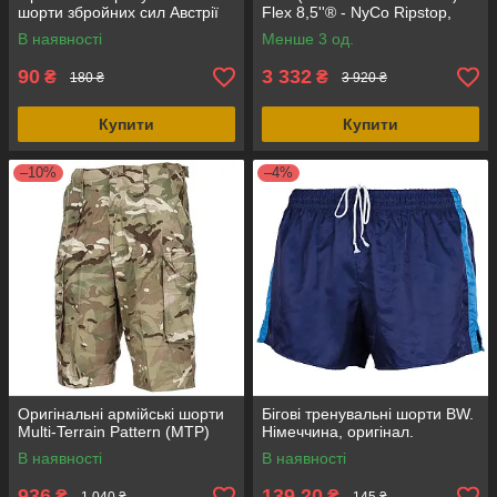
шорти збройних сил Австрії
Flex 8,5''® - NyCo Ripstop,
Multicam
В наявності
Менше 3 од.
90
3 332
₴
₴
180 ₴
3 920 ₴
Купити
Купити
–10%
–4%
Оригінальні армійські шорти
Бігові тренувальні шорти BW.
Multi-Terrain Pattern (МТР)
Німеччина, оригінал.
В наявності
В наявності
936
139,20
₴
₴
1 040 ₴
145 ₴